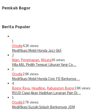
Pemkab Bogor
Berita Populer
1
Otodig
4.2K views
Modifikasi Mobil Honda Jazz Gk5
2
Iklan
,
Penginapan
,
Wisata
3K views
Villa ABL Pinilih Tempat Liburan Yang Co…
3
Otodig
2.9K views
Modifikasi Mobil Honda Civic FD Berkonse…
4
Bogor Raya
,
Headline
,
Kabupaten Bogor
2.8K views
RSUD Ciawi Akan Hadirkan Layanan Pain Di…
5
Otodig
2.7K views
Modifikasi Suzuki Splash Berkonsep JDM