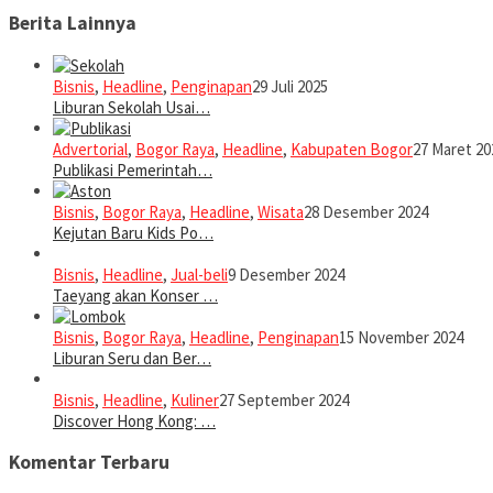
Berita Lainnya
Bisnis
,
Headline
,
Penginapan
29 Juli 2025
Liburan Sekolah Usai…
Advertorial
,
Bogor Raya
,
Headline
,
Kabupaten Bogor
27 Maret 20
Publikasi Pemerintah…
Bisnis
,
Bogor Raya
,
Headline
,
Wisata
28 Desember 2024
Kejutan Baru Kids Po…
Bisnis
,
Headline
,
Jual-beli
9 Desember 2024
Taeyang akan Konser …
Bisnis
,
Bogor Raya
,
Headline
,
Penginapan
15 November 2024
Liburan Seru dan Ber…
Bisnis
,
Headline
,
Kuliner
27 September 2024
Discover Hong Kong: …
Komentar Terbaru