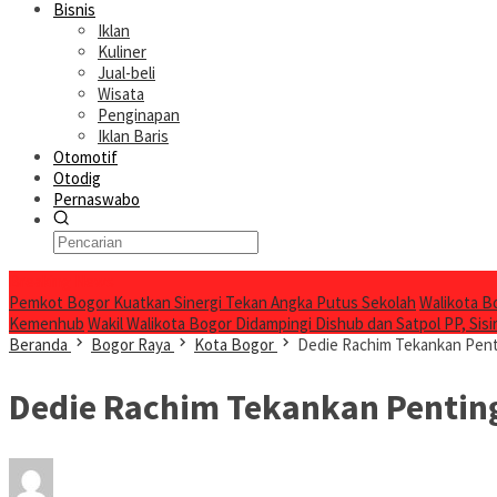
Bisnis
Iklan
Kuliner
Jual-beli
Wisata
Penginapan
Iklan Baris
Otomotif
Otodig
Pernaswabo
Breaking News
Pemkot Bogor Kuatkan Sinergi Tekan Angka Putus Sekolah
Walikota B
Kemenhub
Wakil Walikota Bogor Didampingi Dishub dan Satpol PP, Sisir
Beranda
Bogor Raya
Kota Bogor
Dedie Rachim Tekankan Pent
Dedie Rachim Tekankan Penting