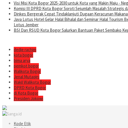
Visi Misi Kota Bogor 2025-2030 untuk Kota yang Makin Maju - Nege
Komisi III DPRD Kota Bogor Soroti Sejumlah Masalah Strategis d
Dinkes Bergerak Cepat Tindaklanjuti Dugaan Keracunan Makanan
Java Lotus Hotel Gelar Halal Bihalal dan Seminar Halal Tourism
Lotus Jember
BSI Dan RSUD Kota Bogor Salurkan Bantuan Paket Sembako Kep
dedie rachim
kota bogor
bima arya
pemkot bogor
Walikota Bogor
Jenal Mutaqin:
Wakil Walikota Bogor
DPRD Kota Bogor
di Kota Bogor
Presiden Jokowi
Kode Etik