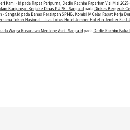
ri Kami - Id
pada
Rapat Paripurna, Dedie Rachim Paparkan Visi Misi 2025
alam Kunjungan Kerja ke Dinas PUPR - Sanga.id
pada
Dinkes Bergerak Ce
 - Sanga.id
pada
Bahas Persiapan SPMB, Komisi IV Gelar Rapat Kerja De
 Bersama Tokoh Nasional - Java Lotus Hotel Jember Hotel in Jember East 
ada Warga Rusunawa Menteng Asri - Sanga.id
pada
Dedie Rachim Buka 