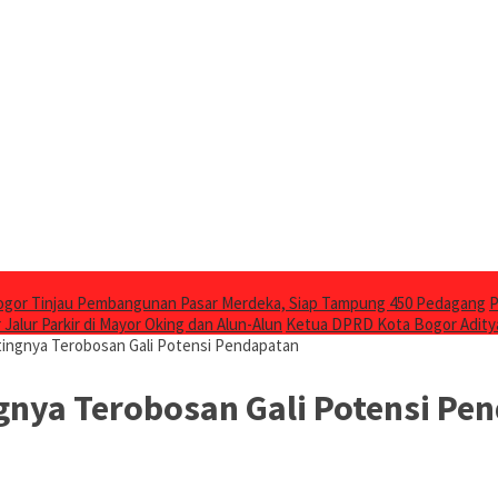
ogor Tinjau Pembangunan Pasar Merdeka, Siap Tampung 450 Pedagang
P
 Jalur Parkir di Mayor Oking dan Alun-Alun
Ketua DPRD Kota Bogor Adity
ingnya Terobosan Gali Potensi Pendapatan
nya Terobosan Gali Potensi Pe