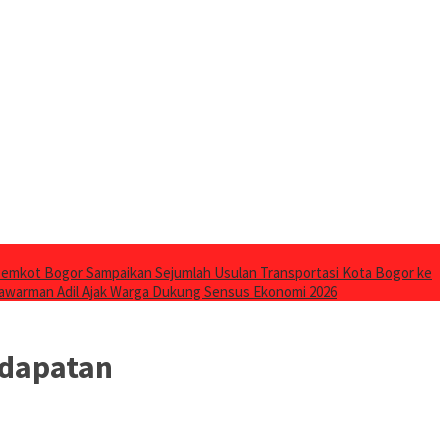
emkot Bogor Sampaikan Sejumlah Usulan Transportasi Kota Bogor ke
awarman Adil Ajak Warga Dukung Sensus Ekonomi 2026
ndapatan