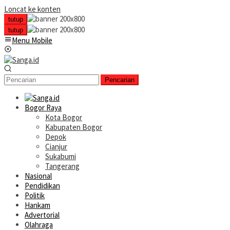
Loncat ke konten
tutup
tutup
Menu Mobile
Pencarian
Bogor Raya
Kota Bogor
Kabupaten Bogor
Depok
Cianjur
Sukabumi
Tangerang
Nasional
Pendidikan
Politik
Hankam
Advertorial
Olahraga