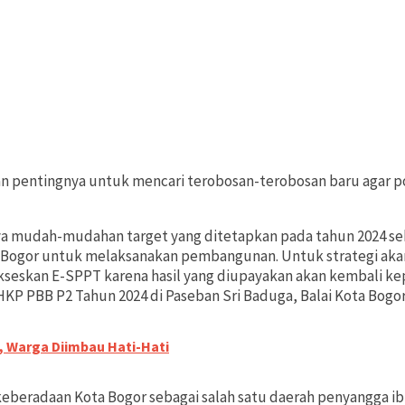
kan pentingnya untuk mencari terobosan-terobosan baru agar
nya mudah-mudahan target yang ditetapkan pada tahun 2024 sebes
 Bogor untuk melaksanakan pembangunan. Untuk strategi akan 
eskan E-SPPT karena hasil yang diupayakan akan kembali kep
KP PBB P2 Tahun 2024 di Paseban Sri Baduga, Balai Kota Bogor
, Warga Diimbau Hati-Hati
keberadaan Kota Bogor sebagai salah satu daerah penyangga ib