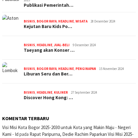
2025
Publikasi Pemerintah…
BISNIS
,
BOGOR RAYA
,
HEADLINE
,
WISATA
28 Desember 2024
Kejutan Baru Kids Po…
BISNIS
,
HEADLINE
,
JUAL-BELI
9 Desember 2024
Taeyang akan Konser …
BISNIS
,
BOGOR RAYA
,
HEADLINE
,
PENGINAPAN
15 November 2024
Liburan Seru dan Ber…
BISNIS
,
HEADLINE
,
KULINER
27 September 2024
Discover Hong Kong: …
KOMENTAR TERBARU
Visi Misi Kota Bogor 2025-2030 untuk Kota yang Makin Maju - Negeri
Kami - Id
pada
Rapat Paripurna, Dedie Rachim Paparkan Visi Misi 2025-