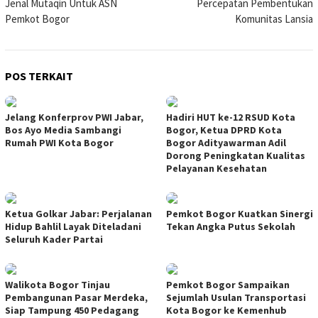
Jenal Mutaqin Untuk ASN
Percepatan Pembentukan
Pemkot Bogor
Komunitas Lansia
POS TERKAIT
Jelang Konferprov PWI Jabar,
Hadiri HUT ke-12 RSUD Kota
Bos Ayo Media Sambangi
Bogor, Ketua DPRD Kota
Rumah PWI Kota Bogor
Bogor Adityawarman Adil
Dorong Peningkatan Kualitas
Pelayanan Kesehatan
Ketua Golkar Jabar: Perjalanan
Pemkot Bogor Kuatkan Sinergi
Hidup Bahlil Layak Diteladani
Tekan Angka Putus Sekolah
Seluruh Kader Partai
Walikota Bogor Tinjau
Pemkot Bogor Sampaikan
Pembangunan Pasar Merdeka,
Sejumlah Usulan Transportasi
Siap Tampung 450 Pedagang
Kota Bogor ke Kemenhub