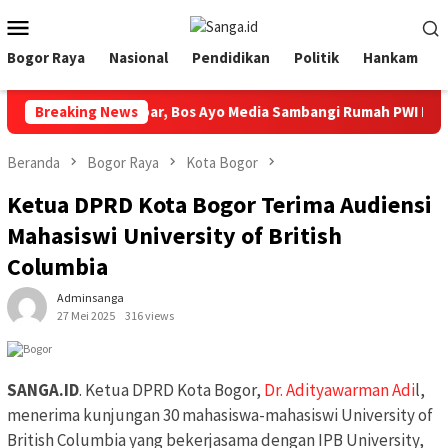
Loncat
Menu
ke
Mobile
konten
Bogor Raya
Nasional
Pendidikan
Politik
Hankam
onferprov PWI Jabar, Bos Ayo Media Sambangi Rumah PWI Kota Bo
Breaking News
Beranda
Bogor Raya
Kota Bogor
Ketua DPRD Kota Bogor Terima Audiensi
Mahasiswi University of British
Columbia
Adminsanga
27 Mei 2025
316 views
SANGA.ID
. Ketua DPRD Kota Bogor,
Dr. Adityawarman Adi
l,
menerima kunjungan 30 mahasiswa-mahasiswi University of
British Columbia yang bekerjasama dengan IPB University,