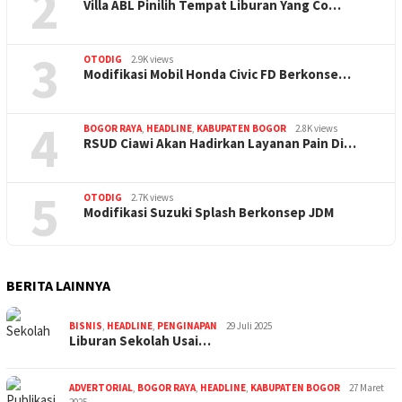
2
Villa ABL Pinilih Tempat Liburan Yang Co…
3
OTODIG
2.9K views
Modifikasi Mobil Honda Civic FD Berkonse…
4
BOGOR RAYA
,
HEADLINE
,
KABUPATEN BOGOR
2.8K views
RSUD Ciawi Akan Hadirkan Layanan Pain Di…
5
OTODIG
2.7K views
Modifikasi Suzuki Splash Berkonsep JDM
BERITA LAINNYA
BISNIS
,
HEADLINE
,
PENGINAPAN
29 Juli 2025
Liburan Sekolah Usai…
ADVERTORIAL
,
BOGOR RAYA
,
HEADLINE
,
KABUPATEN BOGOR
27 Maret