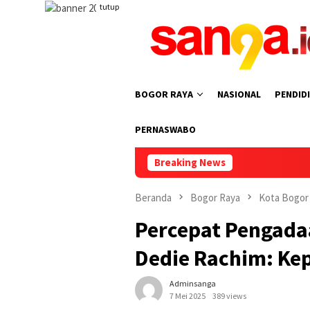
Loncat
tutup
ke
konten
BOGOR RAYA
NASIONAL
PENDID
PERNASWABO
Breaking News
Pemkot Bogor 
Beranda
Bogor Raya
Kota Bogor
Percepat Pengada
Dedie Rachim: Ke
Adminsanga
7 Mei 2025
389 views