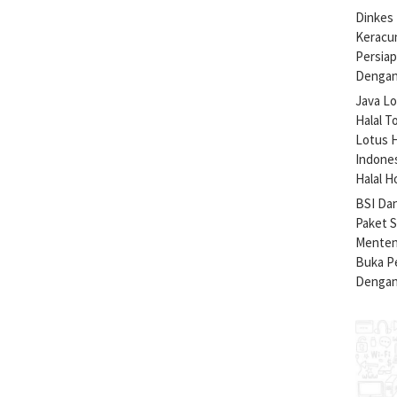
Dinkes 
Keracu
Persiap
Dengan
Java Lo
Halal T
Lotus H
Indone
Halal H
BSI Da
Paket 
Menteng
Buka Pe
Dengan