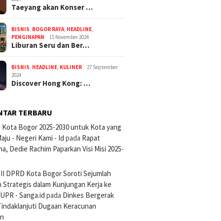
Taeyang akan Konser …
BISNIS
,
BOGOR RAYA
,
HEADLINE
,
PENGINAPAN
15 November 2024
Liburan Seru dan Ber…
BISNIS
,
HEADLINE
,
KULINER
27 September
2024
Discover Hong Kong: …
NTAR TERBARU
si Kota Bogor 2025-2030 untuk Kota yang
aju - Negeri Kami - Id
pada
Rapat
na, Dedie Rachim Paparkan Visi Misi 2025-
III DPRD Kota Bogor Soroti Sejumlah
 Strategis dalam Kunjungan Kerja ke
UPR - Sanga.id
pada
Dinkes Bergerak
Tindaklanjuti Dugaan Keracunan
an