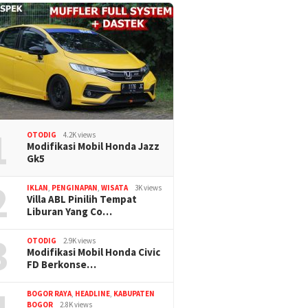
1
OTODIG
4.2K views
Modifikasi Mobil Honda Jazz
Gk5
2
IKLAN
,
PENGINAPAN
,
WISATA
3K views
Villa ABL Pinilih Tempat
Liburan Yang Co…
3
OTODIG
2.9K views
Modifikasi Mobil Honda Civic
FD Berkonse…
BOGOR RAYA
,
HEADLINE
,
KABUPATEN
BOGOR
2.8K views