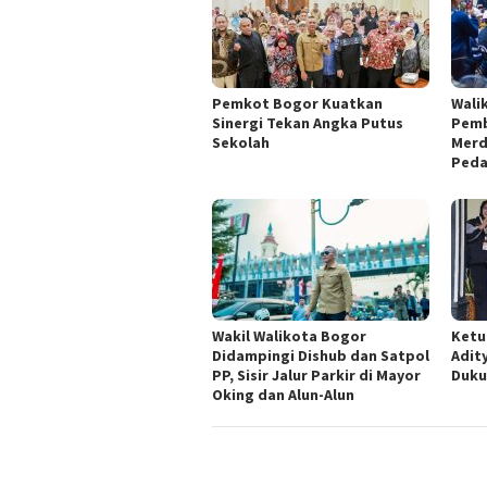
Pemkot Bogor Kuatkan
Wali
Sinergi Tekan Angka Putus
Pemb
Sekolah
Merd
Ped
Wakil Walikota Bogor
Ketu
Didampingi Dishub dan Satpol
Adit
PP, Sisir Jalur Parkir di Mayor
Duku
Oking dan Alun-Alun