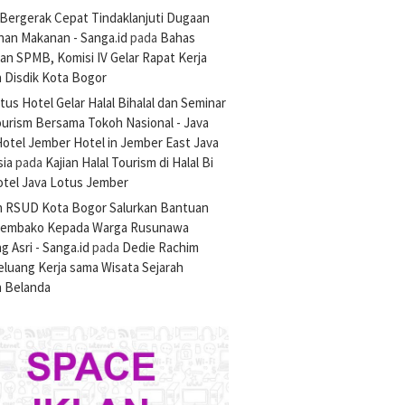
Bergerak Cepat Tindaklanjuti Dugaan
nan Makanan - Sanga.id
pada
Bahas
an SPMB, Komisi IV Gelar Rapat Kerja
 Disdik Kota Bogor
tus Hotel Gelar Halal Bihalal dan Seminar
ourism Bersama Tokoh Nasional - Java
otel Jember Hotel in Jember East Java
sia
pada
Kajian Halal Tourism di Halal Bi
otel Java Lotus Jember
n RSUD Kota Bogor Salurkan Bantuan
Sembako Kepada Warga Rusunawa
 Asri - Sanga.id
pada
Dedie Rachim
luang Kerja sama Wisata Sejarah
 Belanda