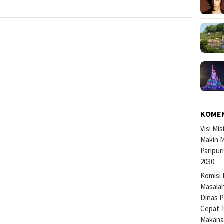
KOME
Visi Mi
Makin M
Paripur
2030
Komisi 
Masalah
Dinas P
Cepat 
Makan