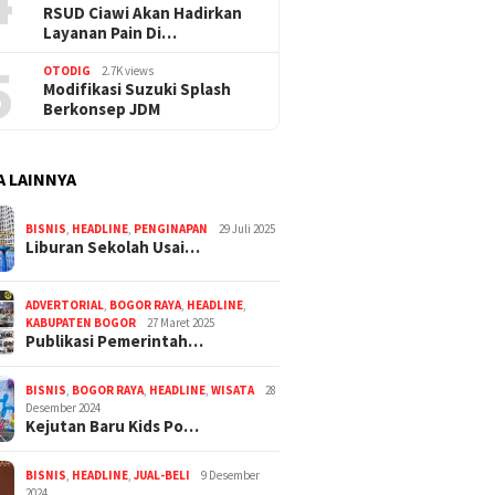
4
RSUD Ciawi Akan Hadirkan
Layanan Pain Di…
5
OTODIG
2.7K views
Modifikasi Suzuki Splash
Berkonsep JDM
A LAINNYA
BISNIS
,
HEADLINE
,
PENGINAPAN
29 Juli 2025
Liburan Sekolah Usai…
ADVERTORIAL
,
BOGOR RAYA
,
HEADLINE
,
KABUPATEN BOGOR
27 Maret 2025
Publikasi Pemerintah…
BISNIS
,
BOGOR RAYA
,
HEADLINE
,
WISATA
28
Desember 2024
Kejutan Baru Kids Po…
BISNIS
,
HEADLINE
,
JUAL-BELI
9 Desember
2024