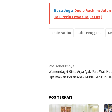
Baca Juga
Dedie Rachim: Jalan
Tak Perlu Lewat Tajur Lagi
dedie rachim
Jalan Pengganti
Ke
Navigasi
Pos sebelumnya
Wamendagri Bima Arya Ajak Para Wali Ko
pos
Optimalkan Peran Anak Muda Bangun Da
POS TERKAIT