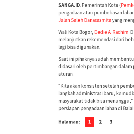
SANGA.ID
. Pemerintah Kota (
Pemk
pengadaan atau pembebasan lahan y
Jalan Saleh Danasasmita
yang meng
Wali Kota Bogor,
Dedie A. Rachim
Dm
melanjutkan rekomendasi dari beber
lagi bisa digunakan.
Saat ini pihaknya sudah membent
didasari oleh pertimbangan dalam 
aturan.
“Kita akan konsisten setelah pemb
langkah administrasi baru, kemudi
masyarakat tidak bisa menunggu,” 
persiapan pengadaan lahan di Balai
Halaman:
1
2
3