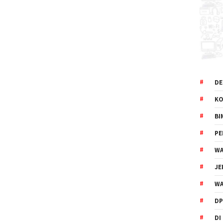
DE
KO
BI
P
WA
JE
WA
DP
DI