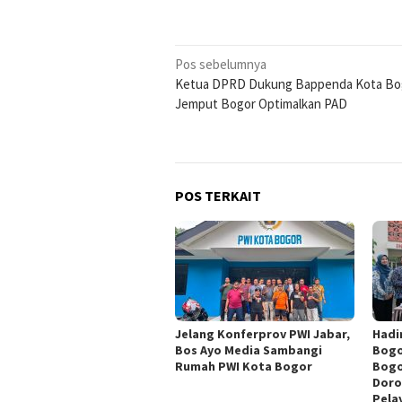
Navigasi
Pos sebelumnya
Ketua DPRD Dukung Bappenda Kota Bo
pos
Jemput Bogor Optimalkan PAD
POS TERKAIT
Jelang Konferprov PWI Jabar,
Hadi
Bos Ayo Media Sambangi
Bogo
Rumah PWI Kota Bogor
Bogo
Doro
Pela