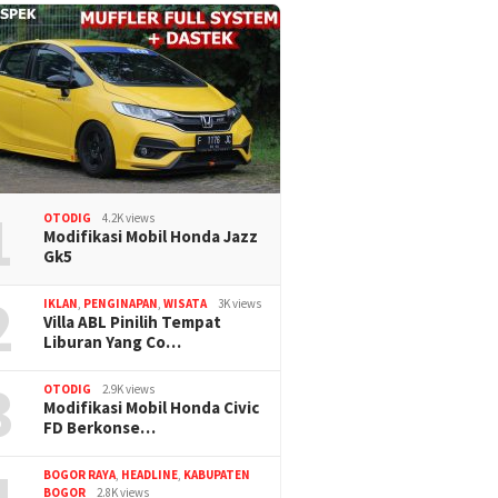
1
OTODIG
4.2K views
Modifikasi Mobil Honda Jazz
Gk5
2
IKLAN
,
PENGINAPAN
,
WISATA
3K views
Villa ABL Pinilih Tempat
Liburan Yang Co…
3
OTODIG
2.9K views
Modifikasi Mobil Honda Civic
FD Berkonse…
BOGOR RAYA
,
HEADLINE
,
KABUPATEN
BOGOR
2.8K views