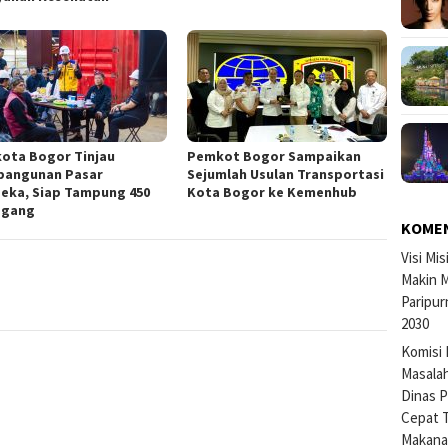
kota Bogor Tinjau
Pemkot Bogor Sampaikan
angunan Pasar
Sejumlah Usulan Transportasi
eka, Siap Tampung 450
Kota Bogor ke Kemenhub
agang
KOME
Visi Mi
Makin M
Paripur
2030
Komisi 
Masalah
Dinas P
Cepat 
Makan