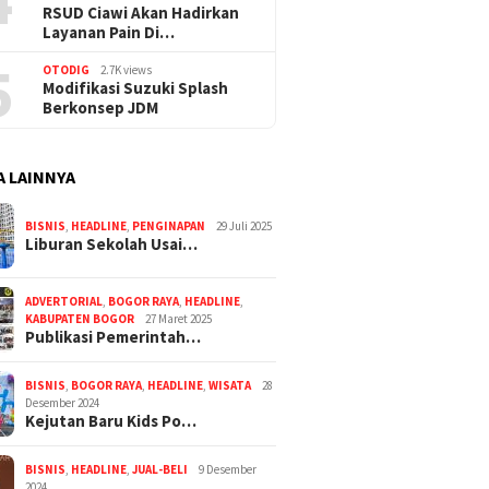
4
RSUD Ciawi Akan Hadirkan
Layanan Pain Di…
5
OTODIG
2.7K views
Modifikasi Suzuki Splash
Berkonsep JDM
A LAINNYA
BISNIS
,
HEADLINE
,
PENGINAPAN
29 Juli 2025
Liburan Sekolah Usai…
ADVERTORIAL
,
BOGOR RAYA
,
HEADLINE
,
KABUPATEN BOGOR
27 Maret 2025
Publikasi Pemerintah…
BISNIS
,
BOGOR RAYA
,
HEADLINE
,
WISATA
28
Desember 2024
Kejutan Baru Kids Po…
BISNIS
,
HEADLINE
,
JUAL-BELI
9 Desember
2024