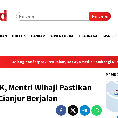
Pencarian
IKAN
POLITIK
HANKAM
ADVERTORIAL
OLAHRAGA
BISNIS
rprov PWI Jabar, Bos Ayo Media Sambangi Rumah PWI Kota Bogor
PEMK
, Mentri Wihaji Pastikan
Cianjur Berjalan