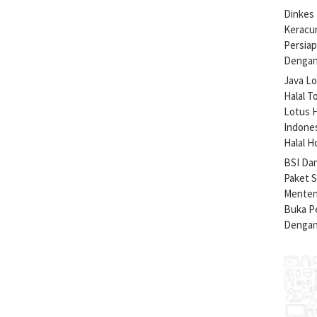
Dinkes 
Keracu
Persiap
Dengan
Java Lo
Halal T
Lotus H
Indone
Halal H
BSI Da
Paket 
Menteng
Buka Pe
Dengan