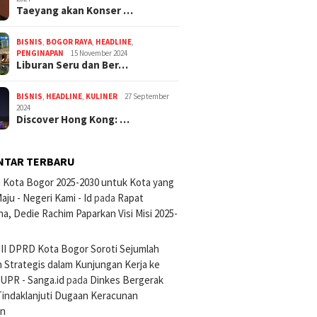
Taeyang akan Konser …
BISNIS
,
BOGOR RAYA
,
HEADLINE
,
PENGINAPAN
15 November 2024
Liburan Seru dan Ber…
BISNIS
,
HEADLINE
,
KULINER
27 September
2024
Discover Hong Kong: …
NTAR TERBARU
si Kota Bogor 2025-2030 untuk Kota yang
aju - Negeri Kami - Id
pada
Rapat
na, Dedie Rachim Paparkan Visi Misi 2025-
III DPRD Kota Bogor Soroti Sejumlah
 Strategis dalam Kunjungan Kerja ke
UPR - Sanga.id
pada
Dinkes Bergerak
Tindaklanjuti Dugaan Keracunan
an