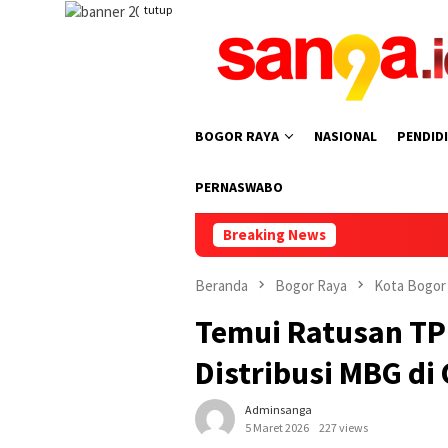
Loncat
tutup
ke
konten
BOGOR RAYA
NASIONAL
PENDID
PERNASWABO
Breaking News
Jelang Konfe
Beranda
Bogor Raya
Kota Bogor
Temui Ratusan TPK
Distribusi MBG di 
Adminsanga
5 Maret 2026
227 views