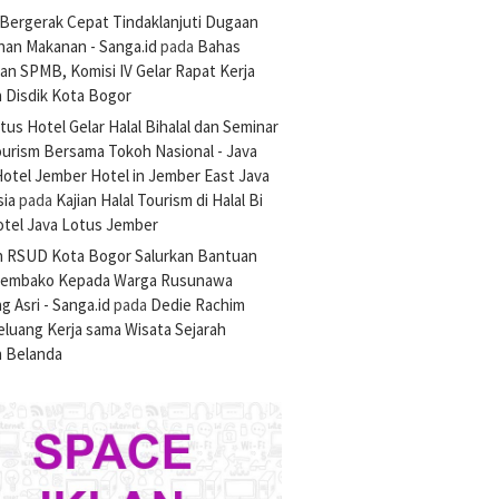
Bergerak Cepat Tindaklanjuti Dugaan
nan Makanan - Sanga.id
pada
Bahas
an SPMB, Komisi IV Gelar Rapat Kerja
 Disdik Kota Bogor
tus Hotel Gelar Halal Bihalal dan Seminar
ourism Bersama Tokoh Nasional - Java
otel Jember Hotel in Jember East Java
sia
pada
Kajian Halal Tourism di Halal Bi
otel Java Lotus Jember
n RSUD Kota Bogor Salurkan Bantuan
Sembako Kepada Warga Rusunawa
 Asri - Sanga.id
pada
Dedie Rachim
luang Kerja sama Wisata Sejarah
 Belanda