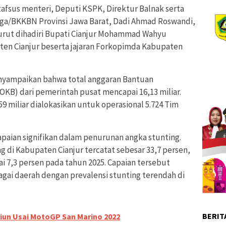
tafsus menteri, Deputi KSPK, Direktur Balnak serta
a/BKKBN Provinsi Jawa Barat, Dadi Ahmad Roswandi,
 turut dihadiri Bupati Cianjur Mohammad Wahyu
en Cianjur beserta jajaran Forkopimda Kabupaten
nyampaikan bahwa total anggaran Bantuan
OKB) dari pemerintah pusat mencapai 16,13 miliar.
9 miliar dialokasikan untuk operasional 5.724 Tim
paian signifikan dalam penurunan angka stunting.
ng di Kabupaten Cianjur tercatat sebesar 33,7 persen,
 7,3 persen pada tahun 2025. Capaian tersebut
gai daerah dengan prevalensi stunting terendah di
BERIT
iun Usai MotoGP San Marino 2022