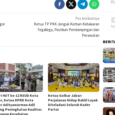
Pos berikutnya
gor
Ketua TP PKK Jenguk Korban Kebakaran
Tegallega, Pastikan Pendampingan dan
Perawatan
BERIT
ri HUT ke-12 RSUD Kota
Ketua Golkar Jabar:
r, Ketua DPRD Kota
Perjalanan Hidup Bahlil Layak
r Adityawarman Adil
Diteladani Seluruh Kader
ng Peningkatan Kualitas
Partai
yanan Kesehatan