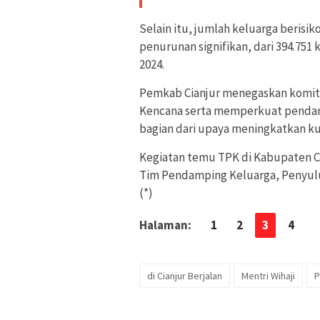
Selain itu, jumlah keluarga berisi
penurunan signifikan, dari 394.751
2024.
Pemkab Cianjur menegaskan komit
Kencana serta memperkuat pendamp
bagian dari upaya meningkatkan ku
Kegiatan temu TPK di Kabupaten Cian
Tim Pendamping Keluarga, Penyuluh
(*)
Halaman:
1
2
3
4
di Cianjur Berjalan
Mentri Wihaji
P