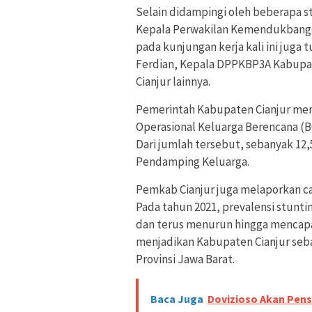
Selain didampingi oleh beberapa s
Kepala Perwakilan Kemendukbangg
pada kunjungan kerja kali ini juga
Ferdian, Kepala DPPKBP3A Kabupat
Cianjur lainnya.
Pemerintah Kabupaten Cianjur me
Operasional Keluarga Berencana (B
Dari jumlah tersebut, sebanyak 12,5
Pendamping Keluarga.
Pemkab Cianjur juga melaporkan ca
Pada tahun 2021, prevalensi stunti
dan terus menurun hingga mencapai
menjadikan Kabupaten Cianjur seba
Provinsi Jawa Barat.
Baca Juga
Dovizioso Akan Pens