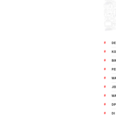
DE
KO
BI
P
WA
JE
WA
DP
DI