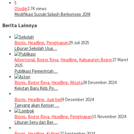
5
Otodig
2.7K views
Modifikasi Suzuki Splash Berkonsep JDM
Berita Lainnya
Bisnis
,
Headline
,
Penginapan
29 Juli 2025
Liburan Sekolah Usai…
Advertorial
,
Bogor Raya
,
Headline
,
Kabupaten Bogor
27 Maret
2025
Publikasi Pemerintah…
Bisnis
,
Bogor Raya
,
Headline
,
Wisata
28 Desember 2024
Kejutan Baru Kids Po…
Bisnis
,
Headline
,
Jual-beli
9 Desember 2024
Taeyang akan Konser …
Bisnis
,
Bogor Raya
,
Headline
,
Penginapan
15 November 2024
Liburan Seru dan Ber…
Bisnis
,
Headline
,
Kuliner
27 September 2024