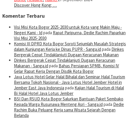
Discover Hong Kong: …
Komentar Terbaru
Visi Misi Kota Bogor 2025-2030 untuk Kota yang Makin Maju -
Negeri Kami - Id
pada
Rapat Paripurna, Dedie Rachim Paparkan
Visi Misi 2025-2030
Komisi III DPRD Kota Bogor Soroti Sejumlah Masalah Strategis
dalam Kunjungan Kerja ke Dinas PUPR - Sanga.id
pada
Dinkes
Bergerak Cepat Tindaklanjuti Dugaan Keracunan Makanan
Dinkes Bergerak Cepat Tindaklanjuti Dugaan Keracunan
Makanan - Sanga.id
pada
Bahas Persiapan SPMB, Komisi IV
Gelar Rapat Kerja Dengan Disdik Kota Bogor
Java Lotus Hotel Gelar Halal Bihalal dan Seminar Halal Tourism
Bersama Tokoh Nasional - Java Lotus Hotel Jember Hotel in
Jember East Java Indonesia
pada
Kajian Halal Tourism di Halal
Bi Halal Hotel Java Lotus Jember
BSI Dan RSUD Kota Bogor Salurkan Bantuan Paket Sembako
Kepada Warga Rusunawa Menteng Asri - Sanga.id
pada
Dedie
Rachim Buka Peluang Kerja sama Wisata Sejarah Dengan
Belanda