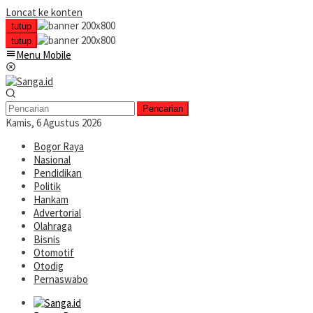
Loncat ke konten
tutup
tutup
Menu Mobile
Pencarian
Kamis, 6 Agustus 2026
Bogor Raya
Nasional
Pendidikan
Politik
Hankam
Advertorial
Olahraga
Bisnis
Otomotif
Otodig
Pernaswabo