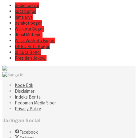
dedie rachim
kota bogor
bima arya
pemkot bogor
Walikota Bogor
Jenal Mutaqin:
Wakil Walikota Bogor
DPRD Kota Bogor
di Kota Bogor
Presiden Jokowi
Kode Etik
Disclaimer
Indeks Berita
Pedoman Media Siber
Privacy Policy
Jaringan Social
Facebook
Twitter