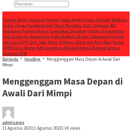
Breaking News
Pemkot Bogor Kuatkan Sinergi Tekan Angka Putus Sekolah
Walikota
Bogor Tinjau Pembangunan Pasar Merdeka, Siap Tampung 450
Pedagang
Pemkot Bogor Sampaikan Sejumlah Usulan Transportasi
Kota Bogor ke Kemenhub
Wakil Walikota Bogor Didampingi Dishub
dan Satpol PP, Sisir Jalur Parkir di Mayor Oking dan Alun-Alun
Ketua
DPRD Kota Bogor Adityawarman Adil Ajak Warga Dukung Sensus
Ekonomi 2026
Beranda
Headline
Menggenggam Masa Depan di Awali Dari
Mimpi
Menggenggam Masa Depan di
Awali Dari Mimpi
adminsanga
11 Agustus 2023
11 Agustus 2023
1.1K views