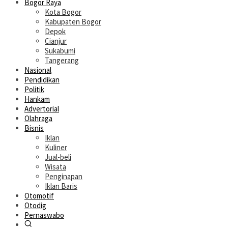
Bogor Raya
Kota Bogor
Kabupaten Bogor
Depok
Cianjur
Sukabumi
Tangerang
Nasional
Pendidikan
Politik
Hankam
Advertorial
Olahraga
Bisnis
Iklan
Kuliner
Jual-beli
Wisata
Penginapan
Iklan Baris
Otomotif
Otodig
Pernaswabo