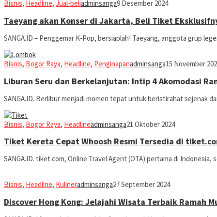
Bisnis
,
Headline
,
Jual-beli
adminsanga
9 Desember 2024
Taeyang akan Konser di Jakarta, Beli Tiket Eksklusifn
SANGA.ID – Penggemar K-Pop, bersiaplah! Taeyang, anggota grup legend
Bisnis
,
Bogor Raya
,
Headline
,
Penginapan
adminsanga
15 November 202
Liburan Seru dan Berkelanjutan: Intip 4 Akomodasi R
SANGA.ID. Berlibur menjadi momen tepat untuk beristirahat sejenak dar
Bisnis
,
Bogor Raya
,
Headline
adminsanga
21 Oktober 2024
Tiket Kereta Cepat Whoosh Resmi Tersedia di tiket.
SANGA.ID. tiket.com, Online Travel Agent (OTA) pertama di Indonesia, 
Bisnis
,
Headline
,
Kuliner
adminsanga
27 September 2024
Discover Hong Kong: Jelajahi Wisata Terbaik Ramah M