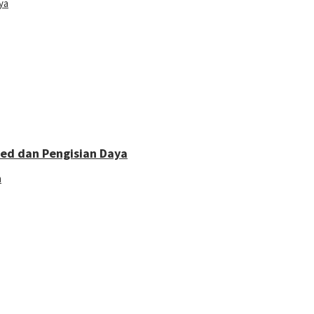
ya
eed dan Pengisian Daya
a