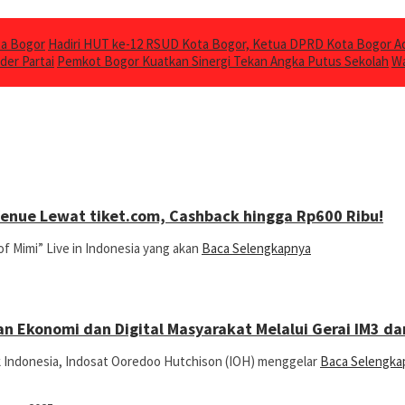
ta Bogor
Hadiri HUT ke-12 RSUD Kota Bogor, Ketua DPRD Kota Bogor Ad
der Partai
Pemkot Bogor Kuatkan Sinergi Tekan Angka Putus Sekolah
Wa
Venue Lewat tiket.com, Cashback hingga Rp600 Ribu!
f Mimi” Live in Indonesia yang akan
Baca Selengkapnya
Ekonomi dan Digital Masyarakat Melalui Gerai IM3 da
k Indonesia, Indosat Ooredoo Hutchison (IOH) menggelar
Baca Selengka