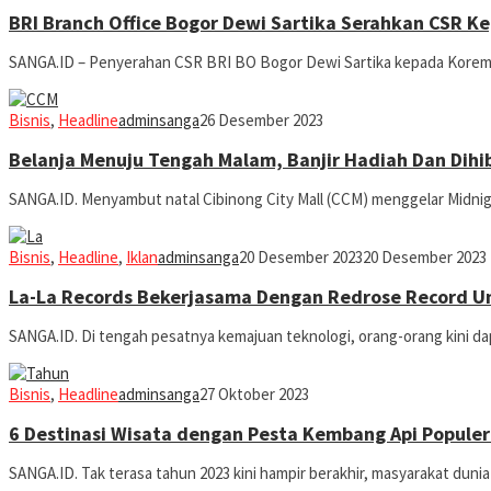
BRI Branch Office Bogor Dewi Sartika Serahkan CSR 
SANGA.ID – Penyerahan CSR BRI BO Bogor Dewi Sartika kepada Kore
Bisnis
,
Headline
adminsanga
26 Desember 2023
Belanja Menuju Tengah Malam, Banjir Hadiah Dan Dih
SANGA.ID. Menyambut natal Cibinong City Mall (CCM) menggelar Midni
Bisnis
,
Headline
,
Iklan
adminsanga
20 Desember 2023
20 Desember 2023
La-La Records Bekerjasama Dengan Redrose Record Unt
SANGA.ID. Di tengah pesatnya kemajuan teknologi, orang-orang kini 
Bisnis
,
Headline
adminsanga
27 Oktober 2023
6 Destinasi Wisata dengan Pesta Kembang Api Populer
SANGA.ID. Tak terasa tahun 2023 kini hampir berakhir, masyarakat du