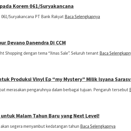
Kepada Korem 061/Suryakancana
m 061/Suryakancana PT Bank Rakyat
Baca Selengkapnya
ibur Devano Danendra Di CCM
ght Shopping dengan tema “Xmas Sale”. Seluruh tenant
Baca Selengkapn
uk Produksi Vinyl Ep “my Mystery” Milik Isyana Sarasv
dapat merasakan pengaruhnya dalam berbagai tujuan. Pengaruh tersebut
 untuk Malam Tahun Baru yang Next Level!
nia akan segera menyambut kedatangan tahun
Baca Selengkapnya