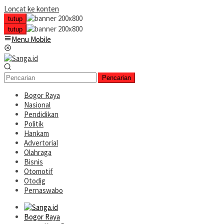
Loncat ke konten
tutup
tutup
Menu Mobile
Pencarian
Bogor Raya
Nasional
Pendidikan
Politik
Hankam
Advertorial
Olahraga
Bisnis
Otomotif
Otodig
Pernaswabo
Bogor Raya