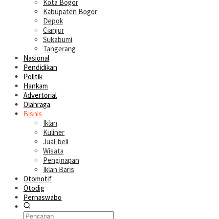
Kota Bogor
Kabupaten Bogor
Depok
Cianjur
Sukabumi
Tangerang
Nasional
Pendidikan
Politik
Hankam
Advertorial
Olahraga
Bisnis
Iklan
Kuliner
Jual-beli
Wisata
Penginapan
Iklan Baris
Otomotif
Otodig
Pernaswabo