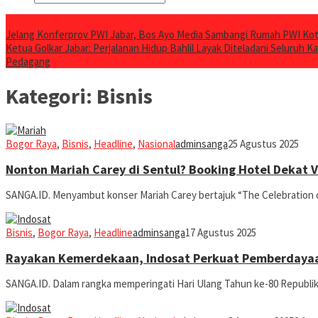
Breaking News
Jelang Konferprov PWI Jabar, Bos Ayo Media Sambangi Rumah PWI Ko
Ketua Golkar Jabar: Perjalanan Hidup Bahlil Layak Diteladani Seluruh Ka
Pedagang
Kategori:
Bisnis
Bogor Raya
,
Bisnis
,
Headline
,
Nasional
adminsanga
25 Agustus 2025
Nonton Mariah Carey di Sentul? Booking Hotel Dekat 
SANGA.ID. Menyambut konser Mariah Carey bertajuk “The Celebration o
Bisnis
,
Bogor Raya
,
Headline
adminsanga
17 Agustus 2025
Rayakan Kemerdekaan, Indosat Perkuat Pemberdayaan 
SANGA.ID. Dalam rangka memperingati Hari Ulang Tahun ke-80 Republi