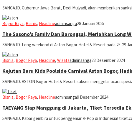
SANGA.ID. Gubernur Jawa Barat, Dedi Mulyadi, akan memberikan san
Bogor Raya
,
Bisnis
,
Headline
adminsanga
28 Januari 2025
The Sasono’s Family Dan Barongsai, Meriahkan Long W
SANGA.ID. Long weekend di Aston Bogor Hotel & Resort pada 25-29 Ja
Bisnis
,
Bogor Raya
,
Headline
,
Wisata
adminsanga
28 Desember 2024
Kejutan Baru Kids Poolside Carnival Aston Bogor, Had
SANGA.ID. ASTON Bogor Hotel & Resort sukses menggelar acara spesial
Bisnis
,
Bogor Raya
,
Headline
adminsanga
9 Desember 2024
TAEYANG Siap Manggung di Jakarta, Tiket Tersedia Eks
SANGA.ID. Kabar gembira untuk penggemar K-Pop di Indonesia! tiket.co