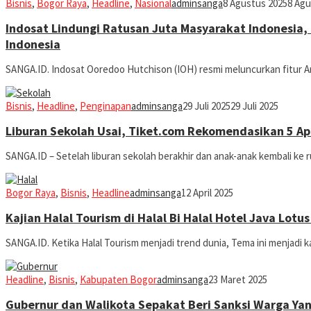
Bisnis
,
Bogor Raya
,
Headline
,
Nasional
adminsanga
8 Agustus 2025
8 Agu
Indosat Lindungi Ratusan Juta Masyarakat Indonesia,
Indonesia
SANGA.ID. Indosat Ooredoo Hutchison (IOH) resmi meluncurkan fitur An
Bisnis
,
Headline
,
Penginapan
adminsanga
29 Juli 2025
29 Juli 2025
Liburan Sekolah Usai, Tiket.com Rekomendasikan 5 Ap
SANGA.ID – Setelah liburan sekolah berakhir dan anak-anak kembali ke r
Bogor Raya
,
Bisnis
,
Headline
adminsanga
12 April 2025
Kajian Halal Tourism di Halal Bi Halal Hotel Java Lotu
SANGA.ID. Ketika Halal Tourism menjadi trend dunia, Tema ini menjadi kaj
Headline
,
Bisnis
,
Kabupaten Bogor
adminsanga
23 Maret 2025
Gubernur dan Walikota Sepakat Beri Sanksi Warga Ya