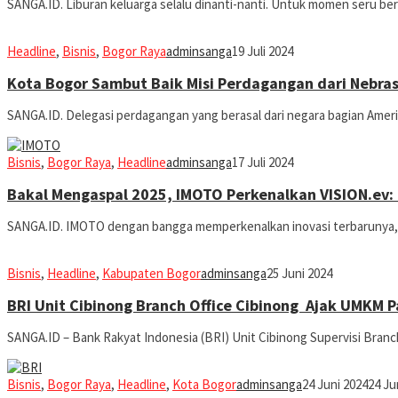
SANGA.ID. Liburan keluarga selalu dinanti-nanti. Untuk momen seru be
Headline
,
Bisnis
,
Bogor Raya
adminsanga
19 Juli 2024
Kota Bogor Sambut Baik Misi Perdagangan dari Nebra
SANGA.ID. Delegasi perdagangan yang berasal dari negara bagian Amer
Bisnis
,
Bogor Raya
,
Headline
adminsanga
17 Juli 2024
Bakal Mengaspal 2025, IMOTO Perkenalkan VISION.ev:
SANGA.ID. IMOTO dengan bangga memperkenalkan inovasi terbarunya, V
Bisnis
,
Headline
,
Kabupaten Bogor
adminsanga
25 Juni 2024
BRI Unit Cibinong Branch Office Cibinong Ajak UMKM P
SANGA.ID – Bank Rakyat Indonesia (BRI) Unit Cibinong Supervisi Branc
Bisnis
,
Bogor Raya
,
Headline
,
Kota Bogor
adminsanga
24 Juni 2024
24 Ju