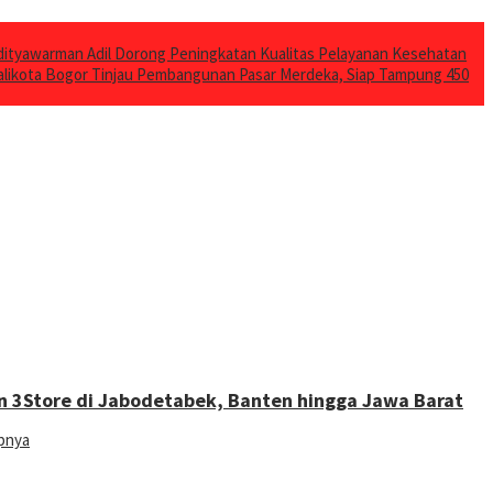
ityawarman Adil Dorong Peningkatan Kualitas Pelayanan Kesehatan
likota Bogor Tinjau Pembangunan Pasar Merdeka, Siap Tampung 450
n 3Store di Jabodetabek, Banten hingga Jawa Barat
pnya