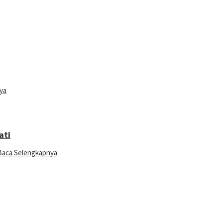
ya
ati
Baca Selengkapnya