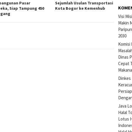
angunan Pasar
Sejumlah Usulan Transportasi
KOME
eka, Siap Tampung 450
Kota Bogor ke Kemenhub
agang
Visi Mi
Makin M
Paripur
2030
Komisi 
Masalah
Dinas P
Cepat 
Makan
Dinkes 
Keracu
Persiap
Dengan
Java Lo
Halal T
Lotus H
Indone
Halal H