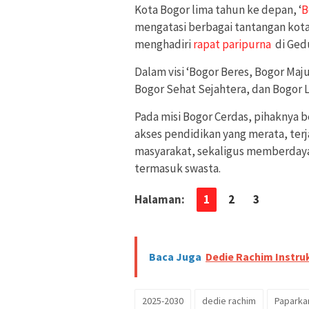
Kota Bogor lima tahun ke depan, ‘
B
mengatasi berbagai tantangan kota 
menghadiri
rapat paripurna
di Gedu
Dalam visi ‘Bogor Beres, Bogor Maju
Bogor Sehat Sejahtera, dan Bogor L
Pada misi Bogor Cerdas, pihaknya 
akses pendidikan yang merata, ter
masyarakat, sekaligus memberdaya
termasuk swasta.
Halaman:
1
2
3
Baca Juga
Dedie Rachim Instru
2025-2030
dedie rachim
Paparkan