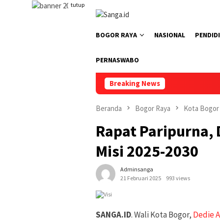
Loncat
tutup
ke
konten
BOGOR RAYA
NASIONAL
PENDID
PERNASWABO
Breaking News
Beranda
Bogor Raya
Kota Bogor
Rapat Paripurna, 
Misi 2025-2030
Adminsanga
21 Februari 2025
993 views
SANGA.ID
. Wali Kota Bogor,
Dedie A