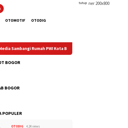
tutup
n
OTOMOTIF
OTODIG
ambangi Rumah PWI Kota Bogor
Hadiri HUT ke-12 RSUD Ko
OT BOGOR
AB BOGOR
A POPULER
OTODIG
4.2K views