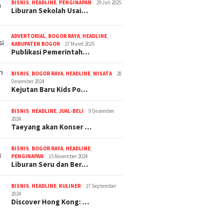
BISNIS
,
HEADLINE
,
PENGINAPAN
29 Juli 2025
Liburan Sekolah Usai…
ADVERTORIAL
,
BOGOR RAYA
,
HEADLINE
,
KABUPATEN BOGOR
27 Maret 2025
Publikasi Pemerintah…
BISNIS
,
BOGOR RAYA
,
HEADLINE
,
WISATA
28
Desember 2024
Kejutan Baru Kids Po…
BISNIS
,
HEADLINE
,
JUAL-BELI
9 Desember
2024
Taeyang akan Konser …
BISNIS
,
BOGOR RAYA
,
HEADLINE
,
PENGINAPAN
15 November 2024
Liburan Seru dan Ber…
BISNIS
,
HEADLINE
,
KULINER
27 September
2024
Discover Hong Kong: …