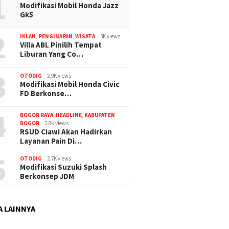
1
Modifikasi Mobil Honda Jazz
Gk5
2
IKLAN
,
PENGINAPAN
,
WISATA
3K views
Villa ABL Pinilih Tempat
Liburan Yang Co…
3
OTODIG
2.9K views
Modifikasi Mobil Honda Civic
FD Berkonse…
4
BOGOR RAYA
,
HEADLINE
,
KABUPATEN
BOGOR
2.8K views
RSUD Ciawi Akan Hadirkan
Layanan Pain Di…
5
OTODIG
2.7K views
Modifikasi Suzuki Splash
Berkonsep JDM
A LAINNYA