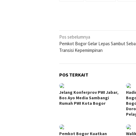
Navigasi
Pos sebelumnya
Pemkot Bogor Gelar Lepas Sambut Seba
pos
Transisi Kepemimpinan
POS TERKAIT
Jelang Konferprov PWI Jabar,
Hadi
Bos Ayo Media Sambangi
Bogo
Rumah PWI Kota Bogor
Bogo
Doro
Pela
Pemkot Bogor Kuatkan
Wali