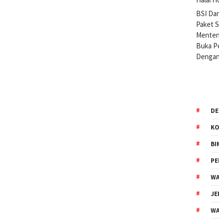
BSI Da
Paket 
Menteng
Buka Pe
Dengan
DE
KO
BI
P
WA
JE
WA