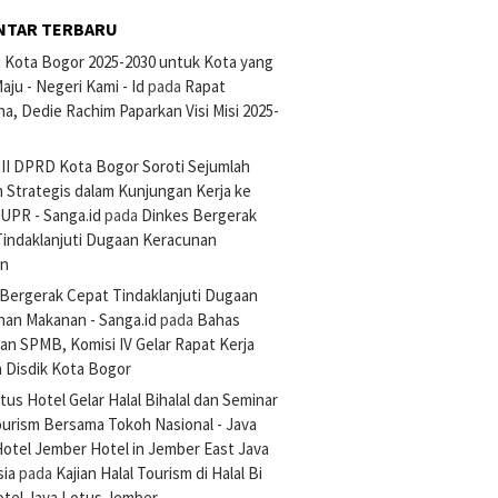
NTAR TERBARU
si Kota Bogor 2025-2030 untuk Kota yang
aju - Negeri Kami - Id
pada
Rapat
na, Dedie Rachim Paparkan Visi Misi 2025-
III DPRD Kota Bogor Soroti Sejumlah
 Strategis dalam Kunjungan Kerja ke
UPR - Sanga.id
pada
Dinkes Bergerak
Tindaklanjuti Dugaan Keracunan
an
Bergerak Cepat Tindaklanjuti Dugaan
nan Makanan - Sanga.id
pada
Bahas
an SPMB, Komisi IV Gelar Rapat Kerja
 Disdik Kota Bogor
tus Hotel Gelar Halal Bihalal dan Seminar
ourism Bersama Tokoh Nasional - Java
otel Jember Hotel in Jember East Java
sia
pada
Kajian Halal Tourism di Halal Bi
otel Java Lotus Jember