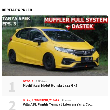
BERITA POPULER
1
OTODIG
4.2K views
Modifikasi Mobil Honda Jazz Gk5
2
IKLAN
,
PENGINAPAN
,
WISATA
3K views
Villa ABL Pinilih Tempat Liburan Yang Co…