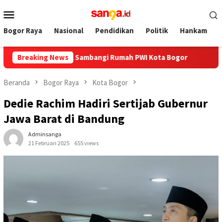
Loncat
Menu
ke
Mobile
konten
Bogor Raya
Nasional
Pendidikan
Politik
Hankam
Ayo Media Sambangi Rumah PWI Kota Bogor
Breaking News
Hadiri HUT ke-
Beranda
Bogor Raya
Kota Bogor
Dedie Rachim Hadiri Sertijab Gubernur
Jawa Barat di Bandung
Adminsanga
21 Februari 2025
655 views