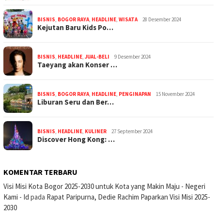
BISNIS
,
BOGOR RAYA
,
HEADLINE
,
WISATA
28 Desember 2024
Kejutan Baru Kids Po…
BISNIS
,
HEADLINE
,
JUAL-BELI
9 Desember 2024
Taeyang akan Konser …
BISNIS
,
BOGOR RAYA
,
HEADLINE
,
PENGINAPAN
15 November 2024
Liburan Seru dan Ber…
BISNIS
,
HEADLINE
,
KULINER
27 September 2024
Discover Hong Kong: …
KOMENTAR TERBARU
Visi Misi Kota Bogor 2025-2030 untuk Kota yang Makin Maju - Negeri
Kami - Id
pada
Rapat Paripurna, Dedie Rachim Paparkan Visi Misi 2025-
2030