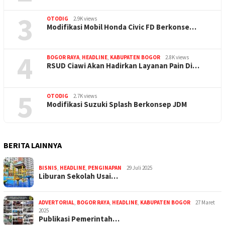
3
OTODIG
2.9K views
Modifikasi Mobil Honda Civic FD Berkonse…
4
BOGOR RAYA
,
HEADLINE
,
KABUPATEN BOGOR
2.8K views
RSUD Ciawi Akan Hadirkan Layanan Pain Di…
5
OTODIG
2.7K views
Modifikasi Suzuki Splash Berkonsep JDM
BERITA LAINNYA
BISNIS
,
HEADLINE
,
PENGINAPAN
29 Juli 2025
Liburan Sekolah Usai…
ADVERTORIAL
,
BOGOR RAYA
,
HEADLINE
,
KABUPATEN BOGOR
27 Maret
2025
Publikasi Pemerintah…