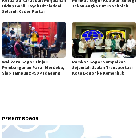
Ketua Golkar Jabar: Perjalanan
Pemkot Bogor Kuatkan Sinergi
Hidup Bahlil Layak Diteladani
Tekan Angka Putus Sekolah
Seluruh Kader Partai
Walikota Bogor Tinjau
Pemkot Bogor Sampaikan
Pembangunan Pasar Merdeka,
Sejumlah Usulan Transportasi
Siap Tampung 450 Pedagang
Kota Bogor ke Kemenhub
PEMKOT BOGOR