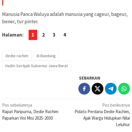
Manusia Panca Waluya adalah manusia yang cageur, bageur,
bener, tur pinter.
Halaman:
1
2
3
4
dedie rachim
di Bandung
Hadiri Sertijab Gubernur Jawa Barat
SEBARKAN
Navigasi
Pos sebelumnya
Pos berikutnya
Rapat Paripurna, Dedie Rachim
Pidato Perdana Dedie Rachim,
pos
Paparkan Visi Misi 2025-2030
Ajak Warga Hidupkan Nilai
Leluhur