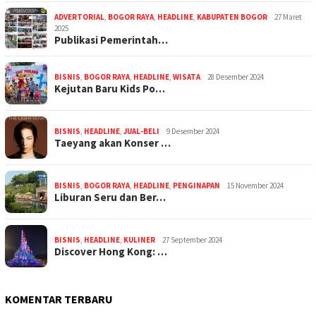
ADVERTORIAL
,
BOGOR RAYA
,
HEADLINE
,
KABUPATEN BOGOR
27 Maret
2025
Publikasi Pemerintah…
BISNIS
,
BOGOR RAYA
,
HEADLINE
,
WISATA
28 Desember 2024
Kejutan Baru Kids Po…
BISNIS
,
HEADLINE
,
JUAL-BELI
9 Desember 2024
Taeyang akan Konser …
BISNIS
,
BOGOR RAYA
,
HEADLINE
,
PENGINAPAN
15 November 2024
Liburan Seru dan Ber…
BISNIS
,
HEADLINE
,
KULINER
27 September 2024
Discover Hong Kong: …
KOMENTAR TERBARU