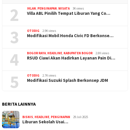
2
IKLAN
,
PENGINAPAN
,
WISATA
3K views
Villa ABL Pinilih Tempat Liburan Yang Co…
3
OTODIG
2.9K views
Modifikasi Mobil Honda Civic FD Berkonse…
4
BOGOR RAYA
,
HEADLINE
,
KABUPATEN BOGOR
2.8K views
RSUD Ciawi Akan Hadirkan Layanan Pain Di…
5
OTODIG
2.7K views
Modifikasi Suzuki Splash Berkonsep JDM
BERITA LAINNYA
BISNIS
,
HEADLINE
,
PENGINAPAN
29 Juli 2025
Liburan Sekolah Usai…