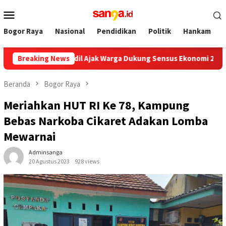
Loncat
Menu
ke
Mobile
konten
Bogor Raya
Nasional
Pendidikan
Politik
Hankam
arman Adil Ajak Warga Dukung Sensus Ekonomi 2026
Breaking News
PWI 
Beranda
Bogor Raya
Meriahkan HUT RI Ke 78, Kampung
Bebas Narkoba Cikaret Adakan Lomba
Mewarnai
Adminsanga
20 Agustus 2023
928 views