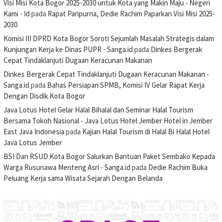
Visi Misi Kota Bogor 2025-2030 untuk Kota yang Makin Maju - Negeri
Kami - Id
pada
Rapat Paripurna, Dedie Rachim Paparkan Visi Misi 2025-
2030
Komisi III DPRD Kota Bogor Soroti Sejumlah Masalah Strategis dalam
Kunjungan Kerja ke Dinas PUPR - Sanga.id
pada
Dinkes Bergerak
Cepat Tindaklanjuti Dugaan Keracunan Makanan
Dinkes Bergerak Cepat Tindaklanjuti Dugaan Keracunan Makanan -
Sanga.id
pada
Bahas Persiapan SPMB, Komisi IV Gelar Rapat Kerja
Dengan Disdik Kota Bogor
Java Lotus Hotel Gelar Halal Bihalal dan Seminar Halal Tourism
Bersama Tokoh Nasional - Java Lotus Hotel Jember Hotel in Jember
East Java Indonesia
pada
Kajian Halal Tourism di Halal Bi Halal Hotel
Java Lotus Jember
BSI Dan RSUD Kota Bogor Salurkan Bantuan Paket Sembako Kepada
Warga Rusunawa Menteng Asri - Sanga.id
pada
Dedie Rachim Buka
Peluang Kerja sama Wisata Sejarah Dengan Belanda