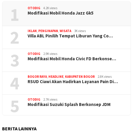
1
OTODIG
4.2K views
Modifikasi Mobil Honda Jazz Gk5
2
IKLAN
,
PENGINAPAN
,
WISATA
3K views
Villa ABL Pinilih Tempat Liburan Yang Co…
3
OTODIG
2.9K views
Modifikasi Mobil Honda Civic FD Berkonse…
4
BOGOR RAYA
,
HEADLINE
,
KABUPATEN BOGOR
2.8K views
RSUD Ciawi Akan Hadirkan Layanan Pain Di…
5
OTODIG
2.7K views
Modifikasi Suzuki Splash Berkonsep JDM
BERITA LAINNYA