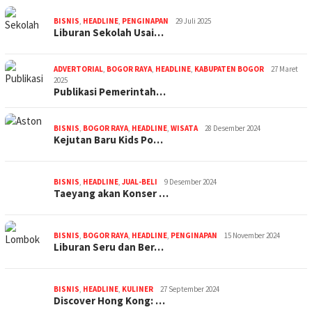
BISNIS
,
HEADLINE
,
PENGINAPAN
29 Juli 2025
Liburan Sekolah Usai…
ADVERTORIAL
,
BOGOR RAYA
,
HEADLINE
,
KABUPATEN BOGOR
27 Maret
2025
Publikasi Pemerintah…
BISNIS
,
BOGOR RAYA
,
HEADLINE
,
WISATA
28 Desember 2024
Kejutan Baru Kids Po…
BISNIS
,
HEADLINE
,
JUAL-BELI
9 Desember 2024
Taeyang akan Konser …
BISNIS
,
BOGOR RAYA
,
HEADLINE
,
PENGINAPAN
15 November 2024
Liburan Seru dan Ber…
BISNIS
,
HEADLINE
,
KULINER
27 September 2024
Discover Hong Kong: …