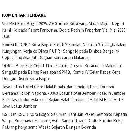
KOMENTAR TERBARU
Visi Misi Kota Bogor 2025-2030 untuk Kota yang Makin Maju - Negeri
Kami - Id
pada
Rapat Paripurna, Dedie Rachim Paparkan Visi Misi 2025-
2030
Komisi III DPRD Kota Bogor Soroti Sejumlah Masalah Strategis dalam
Kunjungan Kerja ke Dinas PUPR - Sanga.id
pada
Dinkes Bergerak
Cepat Tindaklanjuti Dugaan Keracunan Makanan
Dinkes Bergerak Cepat Tindaklanjuti Dugaan Keracunan Makanan -
Sanga.id
pada
Bahas Persiapan SPMB, Komisi IV Gelar Rapat Kerja
Dengan Disdik Kota Bogor
Java Lotus Hotel Gelar Halal Bihalal dan Seminar Halal Tourism
Bersama Tokoh Nasional - Java Lotus Hotel Jember Hotel in Jember
East Java Indonesia
pada
Kajian Halal Tourism di Halal Bi Halal Hotel
Java Lotus Jember
BSI Dan RSUD Kota Bogor Salurkan Bantuan Paket Sembako Kepada
Warga Rusunawa Menteng Asri - Sanga.id
pada
Dedie Rachim Buka
Peluang Kerja sama Wisata Sejarah Dengan Belanda