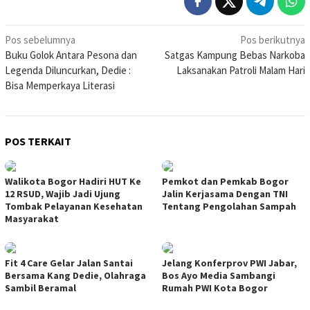
Navigasi
Pos sebelumnya
Pos berikutnya
Buku Golok Antara Pesona dan
Satgas Kampung Bebas Narkoba
pos
Legenda Diluncurkan, Dedie :
Laksanakan Patroli Malam Hari
Bisa Memperkaya Literasi
POS TERKAIT
Walikota Bogor Hadiri HUT Ke
Pemkot dan Pemkab Bogor
12 RSUD, Wajib Jadi Ujung
Jalin Kerjasama Dengan TNI
Tombak Pelayanan Kesehatan
Tentang Pengolahan Sampah
Masyarakat
Fit 4 Care Gelar Jalan Santai
Jelang Konferprov PWI Jabar,
Bersama Kang Dedie, Olahraga
Bos Ayo Media Sambangi
Sambil Beramal
Rumah PWI Kota Bogor