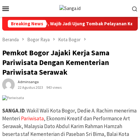
Loncat
Menu
ke
Mobile
konten
ri HUT Ke 12 RSUD, Wajib Jadi Ujung Tombak Pelayanan Kesehata
Breaking News
Beranda
Bogor Raya
Kota Bogor
Pemkot Bogor Jajaki Kerja Sama
Pariwisata Dengan Kementerian
Pariwisata Serawak
Adminsanga
22 Agustus 2023
943 views
SANGA.ID
. Wakil Wali Kota Bogor, Dedie A. Rachim menerima
Menteri
Pariwisata
, Ekonomi Kreatif dan Performance Art
Serawak, Malaysia Dato Abdul Karim Rahman Hamzah
beserta staf Kementerian di Paseban Sri Bima, Balai Kota