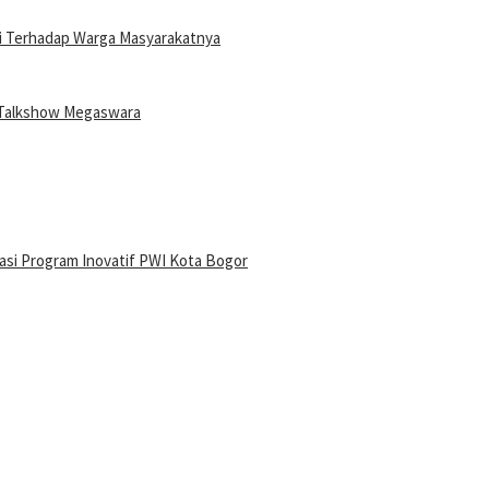
i Terhadap Warga Masyarakatnya
i Talkshow Megaswara
iasi Program Inovatif PWI Kota Bogor