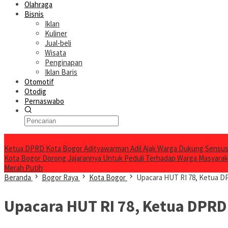
Olahraga
Bisnis
Iklan
Kuliner
Jual-beli
Wisata
Penginapan
Iklan Baris
Otomotif
Otodig
Pernaswabo
Breaking News
Ketua DPRD Kota Bogor Adityawarman Adil Ajak Warga Dukung Sensus
Kota Bogor Dorong Jajarannya Untuk Peduli Terhadap Warga Masyara
Merah Putih
Beranda
Bogor Raya
Kota Bogor
Upacara HUT RI 78, Ketua D
Upacara HUT RI 78, Ketua DPRD