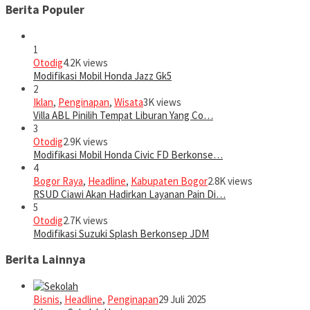
Berita Populer
1
Otodig
4.2K views
Modifikasi Mobil Honda Jazz Gk5
2
Iklan
,
Penginapan
,
Wisata
3K views
Villa ABL Pinilih Tempat Liburan Yang Co…
3
Otodig
2.9K views
Modifikasi Mobil Honda Civic FD Berkonse…
4
Bogor Raya
,
Headline
,
Kabupaten Bogor
2.8K views
RSUD Ciawi Akan Hadirkan Layanan Pain Di…
5
Otodig
2.7K views
Modifikasi Suzuki Splash Berkonsep JDM
Berita Lainnya
Bisnis
,
Headline
,
Penginapan
29 Juli 2025