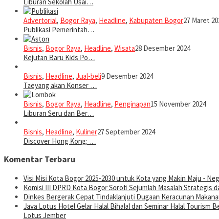
Liburan Sekolah Usai…
Advertorial
,
Bogor Raya
,
Headline
,
Kabupaten Bogor
27 Maret 20
Publikasi Pemerintah…
Bisnis
,
Bogor Raya
,
Headline
,
Wisata
28 Desember 2024
Kejutan Baru Kids Po…
Bisnis
,
Headline
,
Jual-beli
9 Desember 2024
Taeyang akan Konser …
Bisnis
,
Bogor Raya
,
Headline
,
Penginapan
15 November 2024
Liburan Seru dan Ber…
Bisnis
,
Headline
,
Kuliner
27 September 2024
Discover Hong Kong: …
Komentar Terbaru
Visi Misi Kota Bogor 2025-2030 untuk Kota yang Makin Maju - Nege
Komisi III DPRD Kota Bogor Soroti Sejumlah Masalah Strategis d
Dinkes Bergerak Cepat Tindaklanjuti Dugaan Keracunan Makanan
Java Lotus Hotel Gelar Halal Bihalal dan Seminar Halal Tourism
Lotus Jember