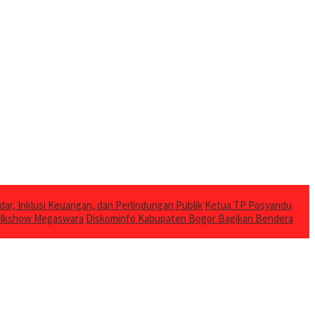
dar, Inklusi Keuangan, dan Perlindungan Publik
Ketua TP Posyandu
Talkshow Megaswara
Diskominfo Kabupaten Bogor Bagikan Bendera