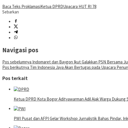
Baca Teks Proklamasi
Ketua DPRD
Upacara HUT RI 78
Sebarkan
Navigasi pos
Pos sebelumnya
Indomaret dan Baygon Ikut Galakkan PSN Bersama Ju
Pos berikutnya
Tim Indonesia Jaya Akan Bertugas pada Upacara Penur
Pos terkait
Ketua DPRD Kota Bogor Adityawarman Adil Ajak Warga Dukung 
PWI Pusat dan AFPI Gelar Workshop Jurnalistik Bahas Pindar, In