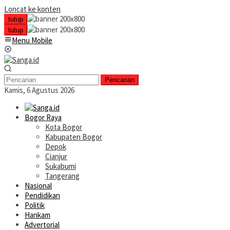
Loncat ke konten
tutup
tutup
Menu Mobile
Pencarian
Kamis, 6 Agustus 2026
Bogor Raya
Kota Bogor
Kabupaten Bogor
Depok
Cianjur
Sukabumi
Tangerang
Nasional
Pendidikan
Politik
Hankam
Advertorial