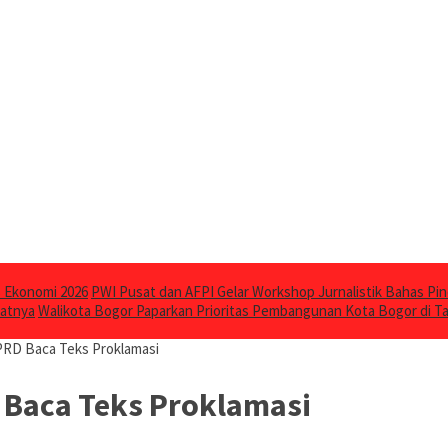
 Ekonomi 2026
PWI Pusat dan AFPI Gelar Workshop Jurnalistik Bahas Pin
katnya
Walikota Bogor Paparkan Prioritas Pembangunan Kota Bogor di 
PRD Baca Teks Proklamasi
 Baca Teks Proklamasi