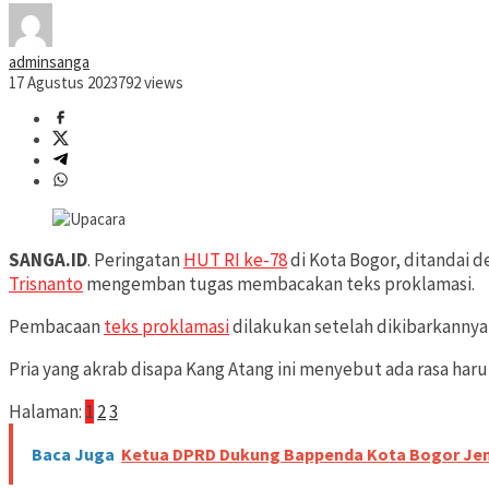
adminsanga
17 Agustus 2023
792 views
SANGA.ID
. Peringatan
HUT RI ke-78
di Kota Bogor, ditandai 
Trisnanto
mengemban tugas membacakan teks proklamasi.
Pembacaan
teks proklamasi
dilakukan setelah dikibarkannya
Pria yang akrab disapa Kang Atang ini menyebut ada rasa ha
Halaman:
1
2
3
Baca Juga
Ketua DPRD Dukung Bappenda Kota Bogor Je