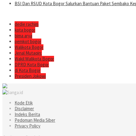
BSI Dan RSUD Kota Bogor Salurkan Bantuan Paket Sembako Kep
dedie rachim
kota bogor
bima arya
pemkot bogor
Walikota Bogor
Jenal Mutaqin:
Wakil Walikota Bogor
DPRD Kota Bogor
di Kota Bogor
Presiden Jokowi
Kode Etik
Disclaimer
Indeks Berita
Pedoman Media Siber
Privacy Policy