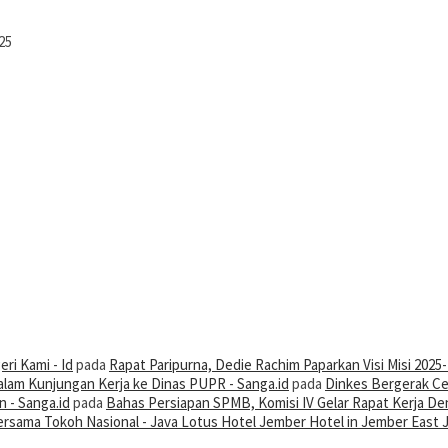
25
ri Kami - Id
pada
Rapat Paripurna, Dedie Rachim Paparkan Visi Misi 2025
alam Kunjungan Kerja ke Dinas PUPR - Sanga.id
pada
Dinkes Bergerak Ce
 - Sanga.id
pada
Bahas Persiapan SPMB, Komisi IV Gelar Rapat Kerja De
 Bersama Tokoh Nasional - Java Lotus Hotel Jember Hotel in Jember East 