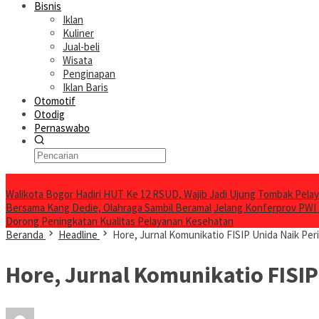
Bisnis
Iklan
Kuliner
Jual-beli
Wisata
Penginapan
Iklan Baris
Otomotif
Otodig
Pernaswabo
Breaking News
Walikota Bogor Hadiri HUT Ke 12 RSUD, Wajib Jadi Ujung Tombak Pel
Bersama Kang Dedie, Olahraga Sambil Beramal
Jelang Konferprov PWI
Dorong Peningkatan Kualitas Pelayanan Kesehatan
Beranda
Headline
Hore, Jurnal Komunikatio FISIP Unida Naik Peri
Hore, Jurnal Komunikatio FISIP