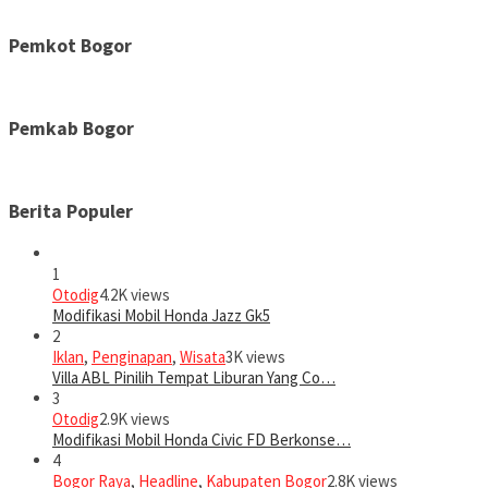
Pemkot Bogor
Pemkab Bogor
Berita Populer
1
Otodig
4.2K views
Modifikasi Mobil Honda Jazz Gk5
2
Iklan
,
Penginapan
,
Wisata
3K views
Villa ABL Pinilih Tempat Liburan Yang Co…
3
Otodig
2.9K views
Modifikasi Mobil Honda Civic FD Berkonse…
4
Bogor Raya
,
Headline
,
Kabupaten Bogor
2.8K views