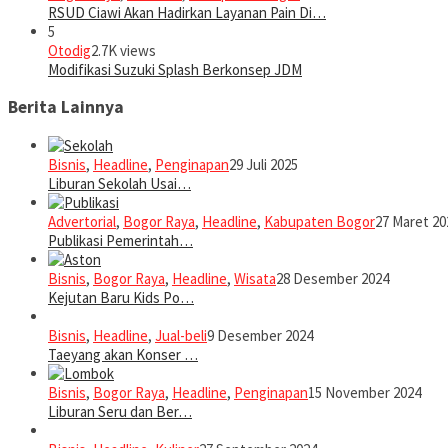
RSUD Ciawi Akan Hadirkan Layanan Pain Di…
5
Otodig
2.7K views
Modifikasi Suzuki Splash Berkonsep JDM
Berita Lainnya
Bisnis
,
Headline
,
Penginapan
29 Juli 2025
Liburan Sekolah Usai…
Advertorial
,
Bogor Raya
,
Headline
,
Kabupaten Bogor
27 Maret 20
Publikasi Pemerintah…
Bisnis
,
Bogor Raya
,
Headline
,
Wisata
28 Desember 2024
Kejutan Baru Kids Po…
Bisnis
,
Headline
,
Jual-beli
9 Desember 2024
Taeyang akan Konser …
Bisnis
,
Bogor Raya
,
Headline
,
Penginapan
15 November 2024
Liburan Seru dan Ber…