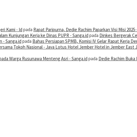
ri Kami - Id
pada
Rapat Paripurna, Dedie Rachim Paparkan Visi Misi 2025
alam Kunjungan Kerja ke Dinas PUPR - Sanga.id
pada
Dinkes Bergerak Ce
 - Sanga.id
pada
Bahas Persiapan SPMB, Komisi IV Gelar Rapat Kerja De
 Bersama Tokoh Nasional - Java Lotus Hotel Jember Hotel in Jember East 
ada Warga Rusunawa Menteng Asri - Sanga.id
pada
Dedie Rachim Buka 