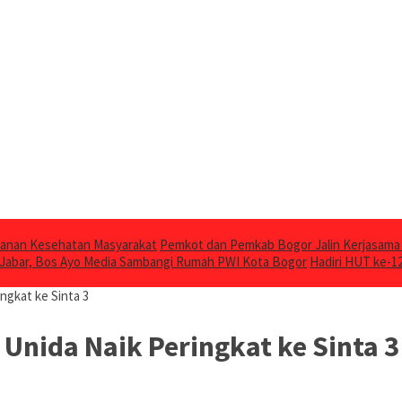
ayanan Kesehatan Masyarakat
Pemkot dan Pemkab Bogor Jalin Kerjasam
 Jabar, Bos Ayo Media Sambangi Rumah PWI Kota Bogor
Hadiri HUT ke-1
ngkat ke Sinta 3
 Unida Naik Peringkat ke Sinta 3