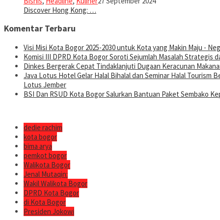
Bisnis
,
Headline
,
Kuliner
27 September 2024
Discover Hong Kong: …
Komentar Terbaru
Visi Misi Kota Bogor 2025-2030 untuk Kota yang Makin Maju - Nege
Komisi III DPRD Kota Bogor Soroti Sejumlah Masalah Strategis d
Dinkes Bergerak Cepat Tindaklanjuti Dugaan Keracunan Makanan
Java Lotus Hotel Gelar Halal Bihalal dan Seminar Halal Tourism
Lotus Jember
BSI Dan RSUD Kota Bogor Salurkan Bantuan Paket Sembako Kep
dedie rachim
kota bogor
bima arya
pemkot bogor
Walikota Bogor
Jenal Mutaqin:
Wakil Walikota Bogor
DPRD Kota Bogor
di Kota Bogor
Presiden Jokowi