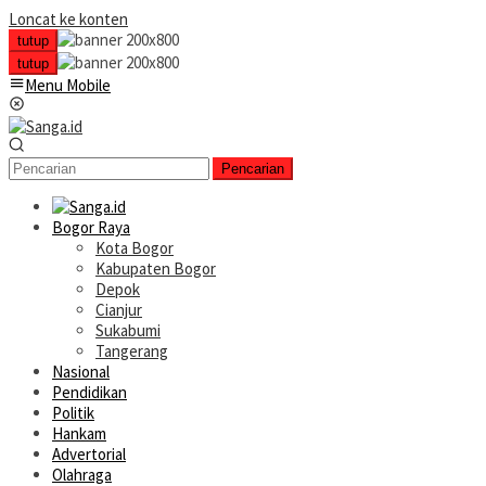
Loncat ke konten
tutup
tutup
Menu Mobile
Pencarian
Bogor Raya
Kota Bogor
Kabupaten Bogor
Depok
Cianjur
Sukabumi
Tangerang
Nasional
Pendidikan
Politik
Hankam
Advertorial
Olahraga