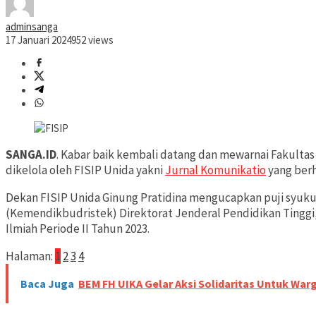
adminsanga
17 Januari 2024
952 views
SANGA.ID
. Kabar baik kembali datang dan mewarnai Fakultas I
dikelola oleh FISIP Unida yakni
Jurnal Komunikatio
yang berha
Dekan FISIP Unida Ginung Pratidina mengucapkan puji syukur
(Kemendikbudristek) Direktorat Jenderal Pendidikan Tinggi
Ilmiah Periode II Tahun 2023.
Halaman:
1
2
3
4
Baca Juga
BEM FH UIKA Gelar Aksi Solidaritas Untuk Wa