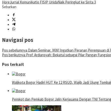
Hore
Jurnal Komunikatio FISIP Unida
Naik Peringkat ke Sinta 3
Sebarkan
Navigasi pos
Pos sebelumnya
Dalam Seminar, IKWI Ingatkan Peranan Perempuan di 
Pos berikutnya
Prof. Ardiansyah: Bekatul sebagai Pilar Pangan Fungsio
Pos terkait
Walikota Bogor Hadiri HUT Ke 12 RSUD, Wajib Jadi Ujung Tomb
Pemkot dan Pemkab Bogor Jalin Kerjasama Dengan TNI Tentan