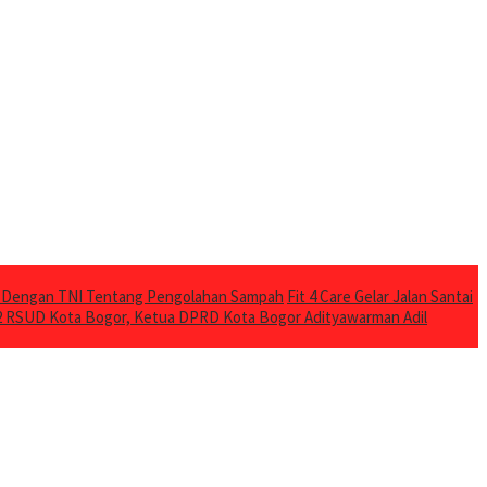
a Dengan TNI Tentang Pengolahan Sampah
Fit 4 Care Gelar Jalan Santai
2 RSUD Kota Bogor, Ketua DPRD Kota Bogor Adityawarman Adil