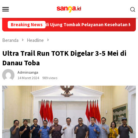
Loncat
Menu
ke
Mobile
konten
 Wajib Jadi Ujung Tombak Pelayanan Kesehatan Masyarakat
Breaking News
Beranda
Headline
Ultra Trail Run TOTK Digelar 3-5 Mei di
Danau Toba
Adminsanga
14 Maret 2024
989 views