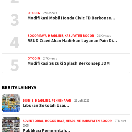
3
OTODIG
2.9K views
Modifikasi Mobil Honda Civic FD Berkonse…
4
BOGOR RAYA
,
HEADLINE
,
KABUPATEN BOGOR
2.8K views
RSUD Ciawi Akan Hadirkan Layanan Pain Di…
5
OTODIG
2.7K views
Modifikasi Suzuki Splash Berkonsep JDM
BERITA LAINNYA
BISNIS
,
HEADLINE
,
PENGINAPAN
29 Juli 2025
Liburan Sekolah Usai…
ADVERTORIAL
,
BOGOR RAYA
,
HEADLINE
,
KABUPATEN BOGOR
27 Maret
2025
Publikasi Pemerintah…