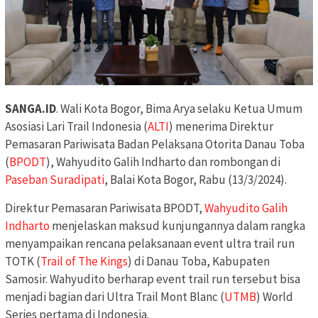
SANGA.ID
. Wali Kota Bogor, Bima Arya selaku Ketua Umum
Asosiasi Lari Trail Indonesia (
ALTI
) menerima Direktur
Pemasaran Pariwisata Badan Pelaksana Otorita Danau Toba
(
BPODT
), Wahyudito Galih Indharto dan rombongan di
Paseban Suradipati
, Balai Kota Bogor, Rabu (13/3/2024).
Direktur Pemasaran Pariwisata BPODT,
Wahyudito Galih
Indharto
menjelaskan maksud kunjungannya dalam rangka
menyampaikan rencana pelaksanaan event ultra trail run
TOTK (
Trail of The Kings
) di Danau Toba, Kabupaten
Samosir. Wahyudito berharap event trail run tersebut bisa
menjadi bagian dari Ultra Trail Mont Blanc (
UTMB
) World
Series pertama di Indonesia.