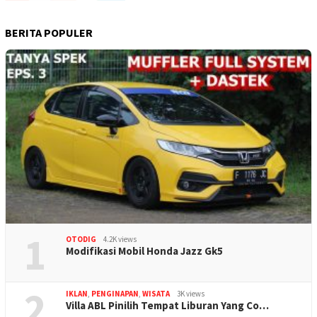
BERITA POPULER
1
OTODIG
4.2K views
Modifikasi Mobil Honda Jazz Gk5
2
IKLAN
,
PENGINAPAN
,
WISATA
3K views
Villa ABL Pinilih Tempat Liburan Yang Co…