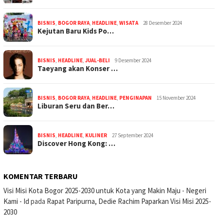
BISNIS
,
BOGOR RAYA
,
HEADLINE
,
WISATA
28 Desember 2024
Kejutan Baru Kids Po…
BISNIS
,
HEADLINE
,
JUAL-BELI
9 Desember 2024
Taeyang akan Konser …
BISNIS
,
BOGOR RAYA
,
HEADLINE
,
PENGINAPAN
15 November 2024
Liburan Seru dan Ber…
BISNIS
,
HEADLINE
,
KULINER
27 September 2024
Discover Hong Kong: …
KOMENTAR TERBARU
Visi Misi Kota Bogor 2025-2030 untuk Kota yang Makin Maju - Negeri
Kami - Id
pada
Rapat Paripurna, Dedie Rachim Paparkan Visi Misi 2025-
2030