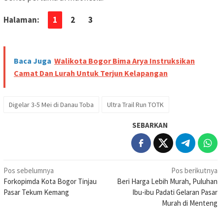
Halaman:
1
2
3
Baca Juga
Walikota Bogor Bima Arya Instruksikan
Camat Dan Lurah Untuk Terjun Kelapangan
Digelar 3-5 Mei di Danau Toba
Ultra Trail Run TOTK
SEBARKAN
Navigasi
Pos sebelumnya
Pos berikutnya
Forkopimda Kota Bogor Tinjau
Beri Harga Lebih Murah, Puluhan
pos
Pasar Tekum Kemang
Ibu-ibu Padati Gelaran Pasar
Murah di Menteng