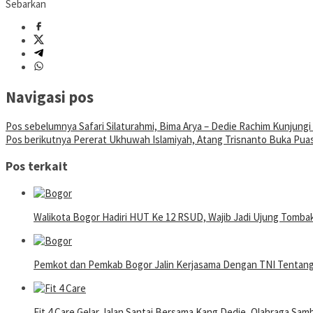
Sebarkan
Navigasi pos
Pos sebelumnya
Safari Silaturahmi, Bima Arya – Dedie Rachim Kunjung
Pos berikutnya
Pererat Ukhuwah Islamiyah, Atang Trisnanto Buka Pua
Pos terkait
Walikota Bogor Hadiri HUT Ke 12 RSUD, Wajib Jadi Ujung Tomb
Pemkot dan Pemkab Bogor Jalin Kerjasama Dengan TNI Tentan
Fit 4 Care Gelar Jalan Santai Bersama Kang Dedie, Olahraga Samb