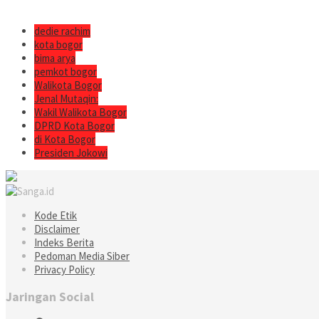
dedie rachim
kota bogor
bima arya
pemkot bogor
Walikota Bogor
Jenal Mutaqin:
Wakil Walikota Bogor
DPRD Kota Bogor
di Kota Bogor
Presiden Jokowi
Kode Etik
Disclaimer
Indeks Berita
Pedoman Media Siber
Privacy Policy
Jaringan Social