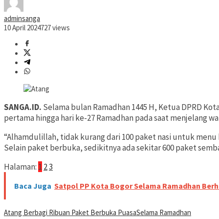
adminsanga
10 April 2024
727 views
SANGA.ID.
Selama bulan Ramadhan 1445 H, Ketua DPRD Kot
pertama hingga hari ke-27 Ramadhan pada saat menjelang w
“Alhamdulillah, tidak kurang dari 100 paket nasi untuk men
Selain paket berbuka, sedikitnya ada sekitar 600 paket semba
Halaman:
1
2
3
Baca Juga
Satpol PP Kota Bogor Selama Ramadhan Berhas
Atang Berbagi Ribuan Paket Berbuka Puasa
Selama Ramadhan