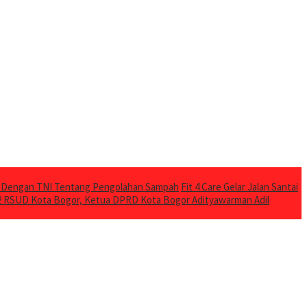
a Dengan TNI Tentang Pengolahan Sampah
Fit 4 Care Gelar Jalan Santai
2 RSUD Kota Bogor, Ketua DPRD Kota Bogor Adityawarman Adil