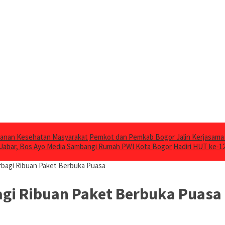
ayanan Kesehatan Masyarakat
Pemkot dan Pemkab Bogor Jalin Kerjasam
 Jabar, Bos Ayo Media Sambangi Rumah PWI Kota Bogor
Hadiri HUT ke-1
bagi Ribuan Paket Berbuka Puasa
gi Ribuan Paket Berbuka Puasa