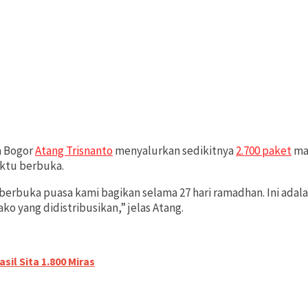
a Bogor
Atang Trisnanto
menyalurkan sedikitnya
2.700 paket
mak
aktu berbuka.
u berbuka puasa kami bagikan selama 27 hari ramadhan. Ini a
ko yang didistribusikan,” jelas Atang.
il Sita 1.800 Miras