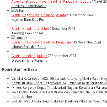
Advertorial
,
Bogor Raya
,
Headline
,
Kabupaten Bogor
27 Maret 20
Publikasi Pemerintah…
Bisnis
,
Bogor Raya
,
Headline
,
Wisata
28 Desember 2024
Kejutan Baru Kids Po…
Bisnis
,
Headline
,
Jual-beli
9 Desember 2024
Taeyang akan Konser …
Bisnis
,
Bogor Raya
,
Headline
,
Penginapan
15 November 2024
Liburan Seru dan Ber…
Bisnis
,
Headline
,
Kuliner
27 September 2024
Discover Hong Kong: …
Komentar Terbaru
Visi Misi Kota Bogor 2025-2030 untuk Kota yang Makin Maju - Nege
Komisi III DPRD Kota Bogor Soroti Sejumlah Masalah Strategis d
Dinkes Bergerak Cepat Tindaklanjuti Dugaan Keracunan Makanan
Java Lotus Hotel Gelar Halal Bihalal dan Seminar Halal Tourism
Lotus Jember
BSI Dan RSUD Kota Bogor Salurkan Bantuan Paket Sembako Kep