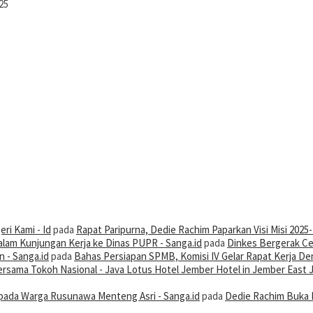
25
ri Kami - Id
pada
Rapat Paripurna, Dedie Rachim Paparkan Visi Misi 2025
alam Kunjungan Kerja ke Dinas PUPR - Sanga.id
pada
Dinkes Bergerak Ce
 - Sanga.id
pada
Bahas Persiapan SPMB, Komisi IV Gelar Rapat Kerja De
 Bersama Tokoh Nasional - Java Lotus Hotel Jember Hotel in Jember East 
ada Warga Rusunawa Menteng Asri - Sanga.id
pada
Dedie Rachim Buka 