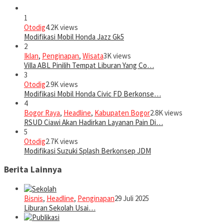
1
Otodig
4.2K views
Modifikasi Mobil Honda Jazz Gk5
2
Iklan
,
Penginapan
,
Wisata
3K views
Villa ABL Pinilih Tempat Liburan Yang Co…
3
Otodig
2.9K views
Modifikasi Mobil Honda Civic FD Berkonse…
4
Bogor Raya
,
Headline
,
Kabupaten Bogor
2.8K views
RSUD Ciawi Akan Hadirkan Layanan Pain Di…
5
Otodig
2.7K views
Modifikasi Suzuki Splash Berkonsep JDM
Berita Lainnya
Bisnis
,
Headline
,
Penginapan
29 Juli 2025
Liburan Sekolah Usai…