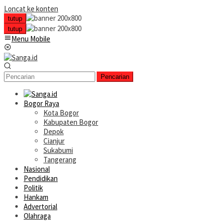
Loncat ke konten
tutup
tutup
Menu Mobile
Pencarian
Bogor Raya
Kota Bogor
Kabupaten Bogor
Depok
Cianjur
Sukabumi
Tangerang
Nasional
Pendidikan
Politik
Hankam
Advertorial
Olahraga