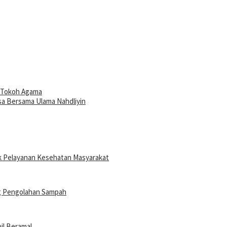
i Tokoh Agama
sa Bersama Ulama Nahdliyin
ak Pelayanan Kesehatan Masyarakat
g Pengolahan Sampah
il Beramal