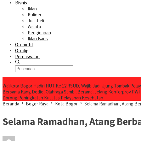
Bisnis
Iklan
Kuliner
Jual-beli
Wisata
Penginapan
Iklan Baris
Otomotif
Otodig
Pernaswabo
Breaking News
Walikota Bogor Hadiri HUT Ke 12 RSUD, Wajib Jadi Ujung Tombak Pel
Bersama Kang Dedie, Olahraga Sambil Beramal
Jelang Konferprov PWI
Dorong Peningkatan Kualitas Pelayanan Kesehatan
Beranda
Bogor Raya
Kota Bogor
Selama Ramadhan, Atang Ber
Selama Ramadhan, Atang Berba