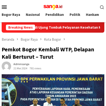
Loncat
Menu
ke
Mobile
konten
Bogor Raya
Nasional
Pendidikan
Politik
Hankam
UD, Wajib Jadi Ujung Tombak Pelayanan Kesehatan Masyarakat
Breaking News
Beranda
Bogor Raya
Kota Bogor
Pemkot Bogor Kembali WTP, Delapan
Kali Berturut – Turut
Adminsanga
21 Mei 2024
781 views