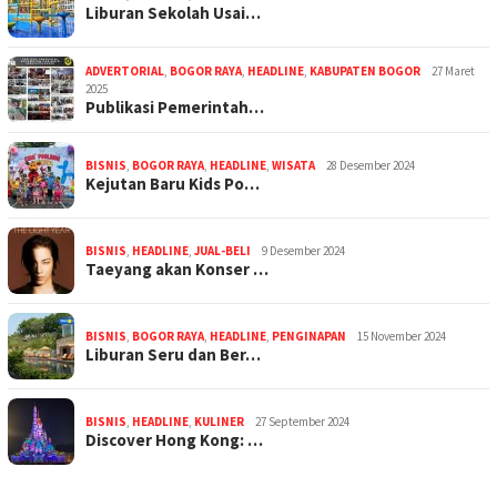
Liburan Sekolah Usai…
ADVERTORIAL
,
BOGOR RAYA
,
HEADLINE
,
KABUPATEN BOGOR
27 Maret
2025
Publikasi Pemerintah…
BISNIS
,
BOGOR RAYA
,
HEADLINE
,
WISATA
28 Desember 2024
Kejutan Baru Kids Po…
BISNIS
,
HEADLINE
,
JUAL-BELI
9 Desember 2024
Taeyang akan Konser …
BISNIS
,
BOGOR RAYA
,
HEADLINE
,
PENGINAPAN
15 November 2024
Liburan Seru dan Ber…
BISNIS
,
HEADLINE
,
KULINER
27 September 2024
Discover Hong Kong: …