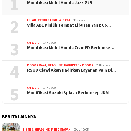
1
Modifikasi Mobil Honda Jazz Gk5
2
IKLAN
,
PENGINAPAN
,
WISATA
3K views
Villa ABL Pinilih Tempat Liburan Yang Co…
3
OTODIG
2.9K views
Modifikasi Mobil Honda Civic FD Berkonse…
4
BOGOR RAYA
,
HEADLINE
,
KABUPATEN BOGOR
2.8K views
RSUD Ciawi Akan Hadirkan Layanan Pain Di…
5
OTODIG
2.7K views
Modifikasi Suzuki Splash Berkonsep JDM
BERITA LAINNYA
BISNIS
,
HEADLINE
,
PENGINAPAN
29 Juli 2025