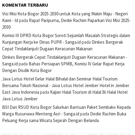
KOMENTAR TERBARU
Visi Misi Kota Bogor 2025-2030 untuk Kota yang Makin Maju - Negeri
Kami - Id
pada
Rapat Paripurna, Dedie Rachim Paparkan Visi Misi 2025-
2030
Komisi III DPRD Kota Bogor Soroti Sejumlah Masalah Strategis dalam
Kunjungan Kerja ke Dinas PUPR - Sanga.id
pada
Dinkes Bergerak
Cepat Tindaklanjuti Dugaan Keracunan Makanan
Dinkes Bergerak Cepat Tindaklanjuti Dugaan Keracunan Makanan -
Sanga.id
pada
Bahas Persiapan SPMB, Komisi IV Gelar Rapat Kerja
Dengan Disdik Kota Bogor
Java Lotus Hotel Gelar Halal Bihalal dan Seminar Halal Tourism
Bersama Tokoh Nasional - Java Lotus Hotel Jember Hotel in Jember
East Java Indonesia
pada
Kajian Halal Tourism di Halal Bi Halal Hotel
Java Lotus Jember
BSI Dan RSUD Kota Bogor Salurkan Bantuan Paket Sembako Kepada
Warga Rusunawa Menteng Asri - Sanga.id
pada
Dedie Rachim Buka
Peluang Kerja sama Wisata Sejarah Dengan Belanda