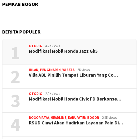
PEMKAB BOGOR
BERITA POPULER
1
OTODIG
4.2K views
Modifikasi Mobil Honda Jazz Gk5
2
IKLAN
,
PENGINAPAN
,
WISATA
3K views
Villa ABL Pinilih Tempat Liburan Yang Co…
3
OTODIG
2.9K views
Modifikasi Mobil Honda Civic FD Berkonse…
4
BOGOR RAYA
,
HEADLINE
,
KABUPATEN BOGOR
2.8K views
RSUD Ciawi Akan Hadirkan Layanan Pain Di…