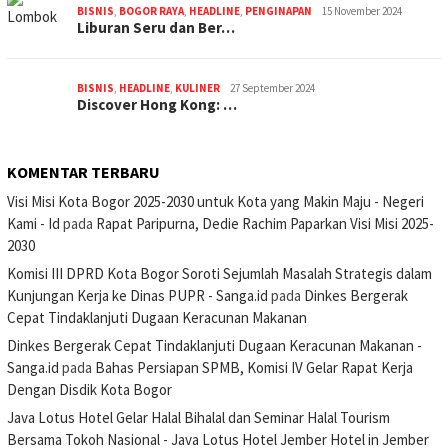
BISNIS
,
BOGOR RAYA
,
HEADLINE
,
PENGINAPAN
15 November 2024
Liburan Seru dan Ber…
BISNIS
,
HEADLINE
,
KULINER
27 September 2024
Discover Hong Kong: …
KOMENTAR TERBARU
Visi Misi Kota Bogor 2025-2030 untuk Kota yang Makin Maju - Negeri
Kami - Id
pada
Rapat Paripurna, Dedie Rachim Paparkan Visi Misi 2025-
2030
Komisi III DPRD Kota Bogor Soroti Sejumlah Masalah Strategis dalam
Kunjungan Kerja ke Dinas PUPR - Sanga.id
pada
Dinkes Bergerak
Cepat Tindaklanjuti Dugaan Keracunan Makanan
Dinkes Bergerak Cepat Tindaklanjuti Dugaan Keracunan Makanan -
Sanga.id
pada
Bahas Persiapan SPMB, Komisi IV Gelar Rapat Kerja
Dengan Disdik Kota Bogor
Java Lotus Hotel Gelar Halal Bihalal dan Seminar Halal Tourism
Bersama Tokoh Nasional - Java Lotus Hotel Jember Hotel in Jember