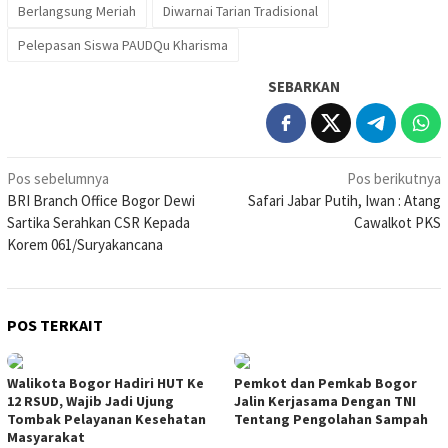
Berlangsung Meriah
Diwarnai Tarian Tradisional
Pelepasan Siswa PAUDQu Kharisma
SEBARKAN
Navigasi
Pos sebelumnya
Pos berikutnya
BRI Branch Office Bogor Dewi
Safari Jabar Putih, Iwan : Atang
pos
Sartika Serahkan CSR Kepada
Cawalkot PKS
Korem 061/Suryakancana
POS TERKAIT
Walikota Bogor Hadiri HUT Ke
Pemkot dan Pemkab Bogor
12 RSUD, Wajib Jadi Ujung
Jalin Kerjasama Dengan TNI
Tombak Pelayanan Kesehatan
Tentang Pengolahan Sampah
Masyarakat