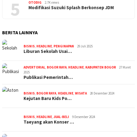
5
OTODIG
2.7K views
Modifikasi Suzuki Splash Berkonsep JDM
BERITA LAINNYA
BISNIS
,
HEADLINE
,
PENGINAPAN
29 Juli 2025
Liburan Sekolah Usai…
ADVERTORIAL
,
BOGOR RAYA
,
HEADLINE
,
KABUPATEN BOGOR
27 Maret
2025
Publikasi Pemerintah…
BISNIS
,
BOGOR RAYA
,
HEADLINE
,
WISATA
28 Desember 2024
Kejutan Baru Kids Po…
BISNIS
,
HEADLINE
,
JUAL-BELI
9 Desember 2024
Taeyang akan Konser …