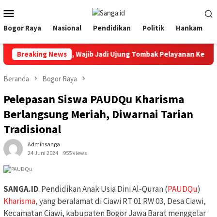
Loncat
Menu
ke
Mobile
konten
Bogor Raya
Nasional
Pendidikan
Politik
Hankam
ri HUT Ke 12 RSUD, Wajib Jadi Ujung Tombak Pelayanan Kesehata
Breaking News
Beranda
Bogor Raya
Pelepasan Siswa PAUDQu Kharisma
Berlangsung Meriah, Diwarnai Tarian
Tradisional
Adminsanga
24 Juni 2024
955 views
SANGA.ID
. Pendidikan Anak Usia Dini Al-Quran (
PAUDQu
)
Kharisma
, yang beralamat di Ciawi RT 01 RW 03, Desa Ciawi,
Kecamatan Ciawi, kabupaten Bogor Jawa Barat menggelar