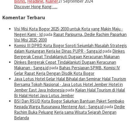
Bisnis
,
Headline
,
Kuliner
27 September 2024
Discover Hong Kong: …
Komentar Terbaru
Visi Misi Kota Bogor 2025-2030 untuk Kota yang Makin Maju -
Negeri Kami - Id
pada
Rapat Paripurna, Dedie Rachim Paparkan
Visi Misi 2025-2030
Komisi III DPRD Kota Bogor Soroti Sejumlah Masalah Strategis
dalam Kunjungan Kerja ke Dinas PUPR - Sanga.id
pada
Dinkes
Bergerak Cepat Tindaklanjuti Dugaan Keracunan Makanan
Dinkes Bergerak Cepat Tindaklanjuti Dugaan Keracunan
Makanan - Sanga.id
pada
Bahas Persiapan SPMB, Komisi IV
Gelar Rapat Kerja Dengan Disdik Kota Bogor
Java Lotus Hotel Gelar Halal Bihalal dan Seminar Halal Tourism
Bersama Tokoh Nasional - Java Lotus Hotel Jember Hotel in
Jember East Java Indonesia
pada
Kajian Halal Tourism di Halal
Bi Halal Hotel Java Lotus Jember
BSI Dan RSUD Kota Bogor Salurkan Bantuan Paket Sembako
Kepada Warga Rusunawa Menteng Asri - Sanga.id
pada
Dedie
Rachim Buka Peluang Kerja sama Wisata Sejarah Dengan
Belanda