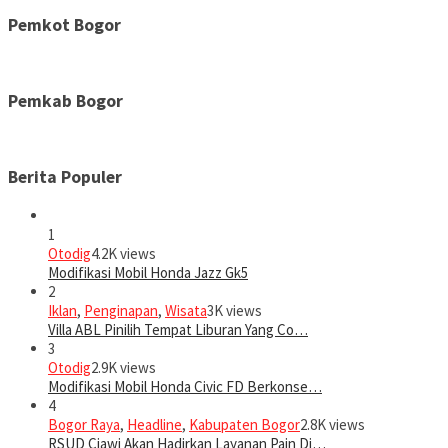
Pemkot Bogor
Pemkab Bogor
Berita Populer
1
Otodig
4.2K views
Modifikasi Mobil Honda Jazz Gk5
2
Iklan
,
Penginapan
,
Wisata
3K views
Villa ABL Pinilih Tempat Liburan Yang Co…
3
Otodig
2.9K views
Modifikasi Mobil Honda Civic FD Berkonse…
4
Bogor Raya
,
Headline
,
Kabupaten Bogor
2.8K views
RSUD Ciawi Akan Hadirkan Layanan Pain Di…