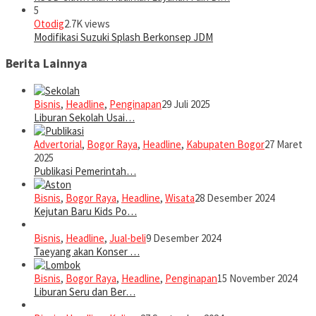
5
Otodig
2.7K views
Modifikasi Suzuki Splash Berkonsep JDM
Berita Lainnya
Bisnis
,
Headline
,
Penginapan
29 Juli 2025
Liburan Sekolah Usai…
Advertorial
,
Bogor Raya
,
Headline
,
Kabupaten Bogor
27 Maret
2025
Publikasi Pemerintah…
Bisnis
,
Bogor Raya
,
Headline
,
Wisata
28 Desember 2024
Kejutan Baru Kids Po…
Bisnis
,
Headline
,
Jual-beli
9 Desember 2024
Taeyang akan Konser …
Bisnis
,
Bogor Raya
,
Headline
,
Penginapan
15 November 2024
Liburan Seru dan Ber…