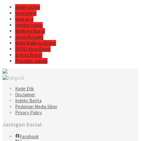
dedie rachim
kota bogor
bima arya
pemkot bogor
Walikota Bogor
Jenal Mutaqin:
Wakil Walikota Bogor
DPRD Kota Bogor
di Kota Bogor
Presiden Jokowi
Kode Etik
Disclaimer
Indeks Berita
Pedoman Media Siber
Privacy Policy
Jaringan Social
Facebook