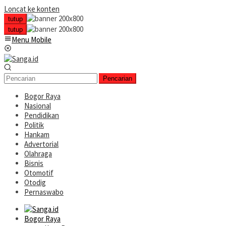
Loncat ke konten
tutup
tutup
Menu Mobile
Pencarian
Bogor Raya
Nasional
Pendidikan
Politik
Hankam
Advertorial
Olahraga
Bisnis
Otomotif
Otodig
Pernaswabo
Bogor Raya