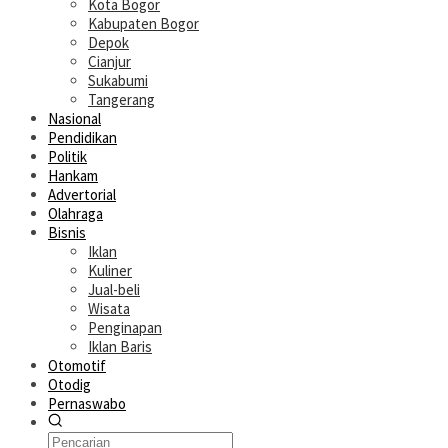
Kota Bogor
Kabupaten Bogor
Depok
Cianjur
Sukabumi
Tangerang
Nasional
Pendidikan
Politik
Hankam
Advertorial
Olahraga
Bisnis
Iklan
Kuliner
Jual-beli
Wisata
Penginapan
Iklan Baris
Otomotif
Otodig
Pernaswabo