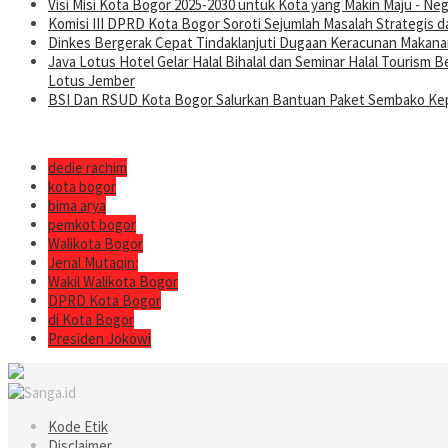
Visi Misi Kota Bogor 2025-2030 untuk Kota yang Makin Maju - Nege
Komisi III DPRD Kota Bogor Soroti Sejumlah Masalah Strategis d
Dinkes Bergerak Cepat Tindaklanjuti Dugaan Keracunan Makanan
Java Lotus Hotel Gelar Halal Bihalal dan Seminar Halal Tourism
Lotus Jember
BSI Dan RSUD Kota Bogor Salurkan Bantuan Paket Sembako Kep
dedie rachim
kota bogor
bima arya
pemkot bogor
Walikota Bogor
Jenal Mutaqin:
Wakil Walikota Bogor
DPRD Kota Bogor
di Kota Bogor
Presiden Jokowi
Kode Etik
Disclaimer