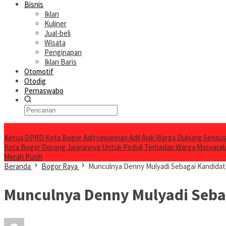
Bisnis
Iklan
Kuliner
Jual-beli
Wisata
Penginapan
Iklan Baris
Otomotif
Otodig
Pernaswabo
Breaking News
Ketua DPRD Kota Bogor Adityawarman Adil Ajak Warga Dukung Sensus
Kota Bogor Dorong Jajarannya Untuk Peduli Terhadap Warga Masyara
Merah Putih
Beranda
Bogor Raya
Munculnya Denny Mulyadi Sebagai Kandidat 
Munculnya Denny Mulyadi Sebag