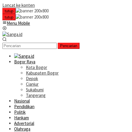
Loncat ke konten
tutup
tutup
Menu Mobile
Pencarian
Bogor Raya
Kota Bogor
Kabupaten Bogor
Depok
Cianjur
Sukabumi
Tangerang
Nasional
Pendidikan
Politik
Hankam
Advertorial
Olahraga