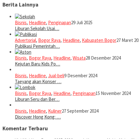
Berita Lainnya
Bisnis
,
Headline
,
Penginapan
29 Juli 2025
Liburan Sekolah Usai…
Advertorial
,
Bogor Raya
,
Headline
,
Kabupaten Bogor
27 Maret 20
Publikasi Pemerintah…
Bisnis
,
Bogor Raya
,
Headline
,
Wisata
28 Desember 2024
Kejutan Baru Kids Po…
Bisnis
,
Headline
,
Jual-beli
9 Desember 2024
Taeyang akan Konser …
Bisnis
,
Bogor Raya
,
Headline
,
Penginapan
15 November 2024
Liburan Seru dan Ber…
Bisnis
,
Headline
,
Kuliner
27 September 2024
Discover Hong Kong: …
Komentar Terbaru