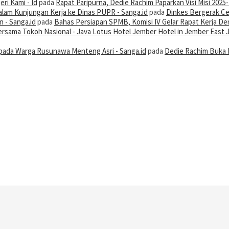
ri Kami - Id
pada
Rapat Paripurna, Dedie Rachim Paparkan Visi Misi 2025
alam Kunjungan Kerja ke Dinas PUPR - Sanga.id
pada
Dinkes Bergerak Ce
 - Sanga.id
pada
Bahas Persiapan SPMB, Komisi IV Gelar Rapat Kerja De
 Bersama Tokoh Nasional - Java Lotus Hotel Jember Hotel in Jember East 
ada Warga Rusunawa Menteng Asri - Sanga.id
pada
Dedie Rachim Buka 