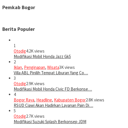
Pemkab Bogor
Berita Populer
1
Otodig
4.2K views
Modifikasi Mobil Honda Jazz Gk5
2
Iklan
,
Penginapan
,
Wisata
3K views
Villa ABL Pinilih Tempat Liburan Yang Co…
3
Otodig
2.9K views
Modifikasi Mobil Honda Civic FD Berkonse…
4
Bogor Raya
,
Headline
,
Kabupaten Bogor
2.8K views
RSUD Ciawi Akan Hadirkan Layanan Pain Di…
5
Otodig
2.7K views
Modifikasi Suzuki Splash Berkonsep JDM