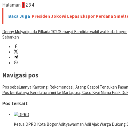
Halaman:
1
2
3
4
Baca Juga
Presiden Jokowi Lepas Ekspor Perdana Smelt
Denny Mulyadi
pada Pilkada 2024
Sebagai Kandidat
wakil wali kota bogor
Sebarkan
Navigasi pos
Pos sebelumnya
Kantongi Rekomendasi, Atang Gaspol Tentukan Pasan
Pos berikutnya
Bersilaturahmi ke Martapura, Cucu Kyai Mama Falak Duku
Pos terkait
Ketua DPRD Kota Bogor Adityawarman Adil Ajak Warga Dukung 