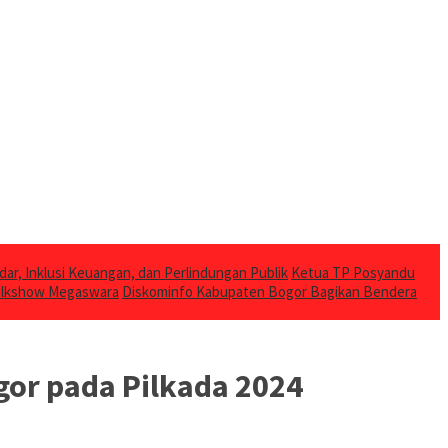
dar, Inklusi Keuangan, dan Perlindungan Publik
Ketua TP Posyandu
Talkshow Megaswara
Diskominfo Kabupaten Bogor Bagikan Bendera
gor pada Pilkada 2024