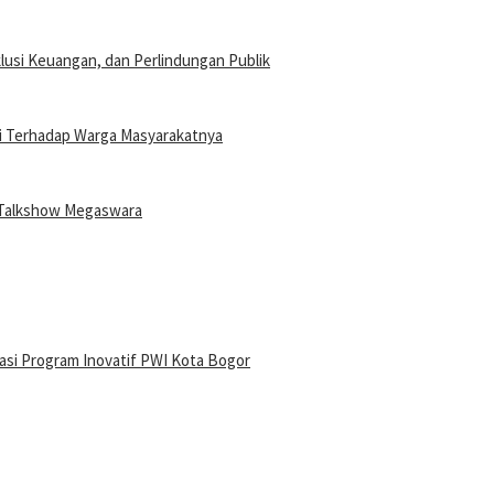
klusi Keuangan, dan Perlindungan Publik
i Terhadap Warga Masyarakatnya
i Talkshow Megaswara
iasi Program Inovatif PWI Kota Bogor