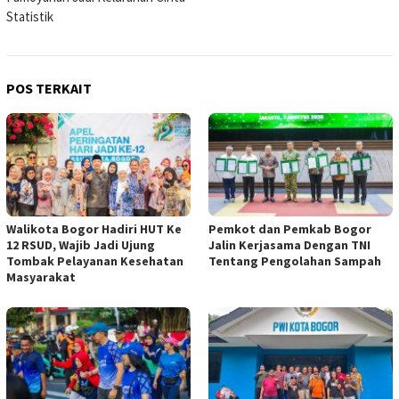
Statistik
POS TERKAIT
Walikota Bogor Hadiri HUT Ke
Pemkot dan Pemkab Bogor
12 RSUD, Wajib Jadi Ujung
Jalin Kerjasama Dengan TNI
Tombak Pelayanan Kesehatan
Tentang Pengolahan Sampah
Masyarakat