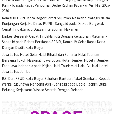
Kami - Id
pada
Rapat Paripurna, Dedie Rachim Paparkan Visi Misi 2025-
2030
Komisi III DPRD Kota Bogor Soroti Sejumlah Masalah Strategis dalam
Kunjungan Kerja ke Dinas PUPR - Sanga.id
pada
Dinkes Bergerak
Cepat Tindaklanjuti Dugaan Keracunan Makanan
Dinkes Bergerak Cepat Tindaklanjuti Dugaan Keracunan Makanan -
Sanga.id
pada
Bahas Persiapan SPMB, Komisi IV Gelar Rapat Kerja
Dengan Disdik Kota Bogor
Java Lotus Hotel Gelar Halal Bihalal dan Seminar Halal Tourism
Bersama Tokoh Nasional - Java Lotus Hotel Jember Hotel in Jember
East Java Indonesia
pada
Kajian Halal Tourism di Halal Bi Halal Hotel
Java Lotus Jember
BSI Dan RSUD Kota Bogor Salurkan Bantuan Paket Sembako Kepada
Warga Rusunawa Menteng Asri - Sanga.id
pada
Dedie Rachim Buka
Peluang Kerja sama Wisata Sejarah Dengan Belanda