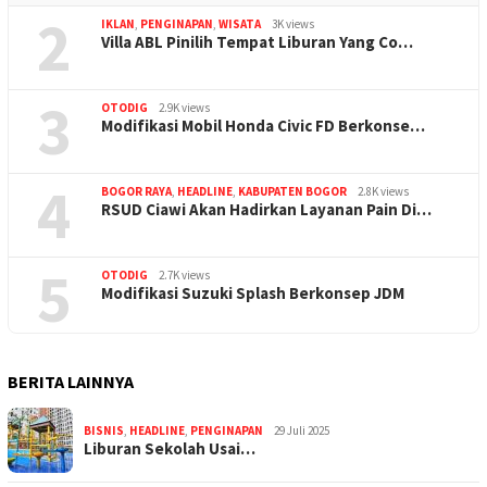
2
IKLAN
,
PENGINAPAN
,
WISATA
3K views
Villa ABL Pinilih Tempat Liburan Yang Co…
3
OTODIG
2.9K views
Modifikasi Mobil Honda Civic FD Berkonse…
4
BOGOR RAYA
,
HEADLINE
,
KABUPATEN BOGOR
2.8K views
RSUD Ciawi Akan Hadirkan Layanan Pain Di…
5
OTODIG
2.7K views
Modifikasi Suzuki Splash Berkonsep JDM
BERITA LAINNYA
BISNIS
,
HEADLINE
,
PENGINAPAN
29 Juli 2025
Liburan Sekolah Usai…