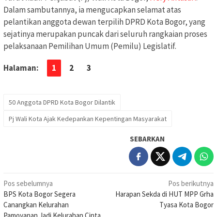
Dalam sambutannya, ia mengucapkan selamat atas
pelantikan anggota dewan terpilih DPRD Kota Bogor, yang
sejatinya merupakan puncak dari seluruh rangkaian proses
pelaksanaan Pemilihan Umum (Pemilu) Legislatif.
Halaman:
1
2
3
50 Anggota DPRD Kota Bogor Dilantik
Pj Wali Kota Ajak Kedepankan Kepentingan Masyarakat
SEBARKAN
Navigasi
Pos sebelumnya
Pos berikutnya
BPS Kota Bogor Segera
Harapan Sekda di HUT MPP Grha
pos
Canangkan Kelurahan
Tyasa Kota Bogor
Pamoyanan Jadi Kelurahan Cinta