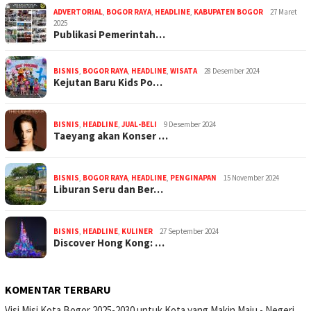
ADVERTORIAL
,
BOGOR RAYA
,
HEADLINE
,
KABUPATEN BOGOR
27 Maret
2025
Publikasi Pemerintah…
BISNIS
,
BOGOR RAYA
,
HEADLINE
,
WISATA
28 Desember 2024
Kejutan Baru Kids Po…
BISNIS
,
HEADLINE
,
JUAL-BELI
9 Desember 2024
Taeyang akan Konser …
BISNIS
,
BOGOR RAYA
,
HEADLINE
,
PENGINAPAN
15 November 2024
Liburan Seru dan Ber…
BISNIS
,
HEADLINE
,
KULINER
27 September 2024
Discover Hong Kong: …
KOMENTAR TERBARU
Visi Misi Kota Bogor 2025-2030 untuk Kota yang Makin Maju - Negeri