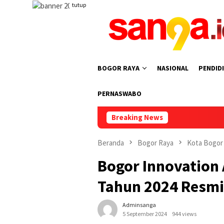
Loncat
tutup
ke
konten
BOGOR RAYA
NASIONAL
PENDID
PERNASWABO
Breaking News
Ketua DPRD Ko
Beranda
Bogor Raya
Kota Bogor
Bogor Innovation 
Tahun 2024 Resmi
Adminsanga
5 September 2024
944 views