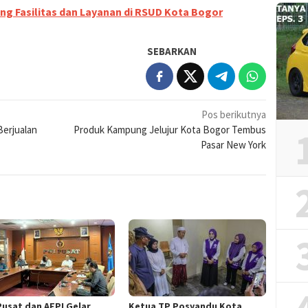
ng Fasilitas dan Layanan di RSUD Kota Bogor
SEBARKAN
Pos berikutnya
Berjualan
Produk Kampung Jelujur Kota Bogor Tembus
Pasar New York
Pusat dan AFPI Gelar
Ketua TP Posyandu Kota