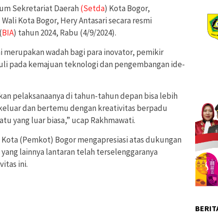
mum Sekretariat Daerah
(Setda
) Kota Bogor,
Wali Kota Bogor, Hery Antasari secara resmi
(
BIA
) tahun 2024, Rabu (4/9/2024).
ini merupakan wadah bagi para inovator, pemikir
duli pada kemajuan teknologi dan pengembangan ide-
apkan pelaksanaanya di tahun-tahun depan bisa lebih
ar keluar dan bertemu dengan kreativitas berpadu
tu yang luar biasa,” ucap Rakhmawati.
 Kota (Pemkot) Bogor mengapresiasi atas dukungan
yang lainnya lantaran telah terselenggaranya
tas ini.
BERIT