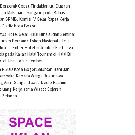
Bergerak Cepat Tindaklanjuti Dugaan
nan Makanan - Sanga.id
pada
Bahas
an SPMB, Komisi IV Gelar Rapat Kerja
 Disdik Kota Bogor
tus Hotel Gelar Halal Bihalal dan Seminar
ourism Bersama Tokoh Nasional - Java
otel Jember Hotel in Jember East Java
sia
pada
Kajian Halal Tourism di Halal Bi
otel Java Lotus Jember
n RSUD Kota Bogor Salurkan Bantuan
Sembako Kepada Warga Rusunawa
 Asri - Sanga.id
pada
Dedie Rachim
luang Kerja sama Wisata Sejarah
 Belanda