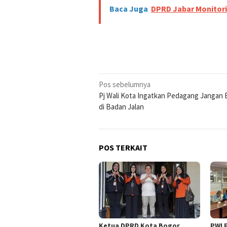
Baca Juga
DPRD Jabar Monitori
Navigasi
Pos sebelumnya
Pj Wali Kota Ingatkan Pedagang Jangan 
pos
di Badan Jalan
POS TERKAIT
Ketua DPRD Kota Bogor
PWI 