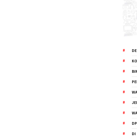
DE
KO
BI
P
WA
JE
WA
DP
DI