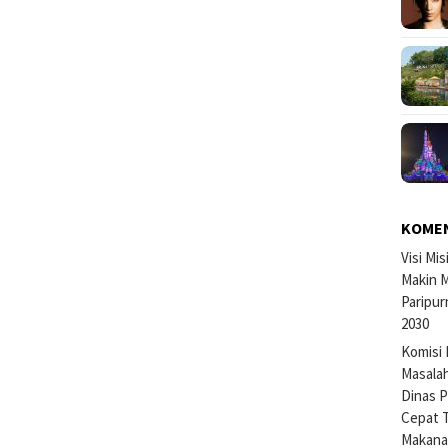
KOME
Visi Mi
Makin M
Paripur
2030
Komisi 
Masalah
Dinas P
Cepat 
Makan