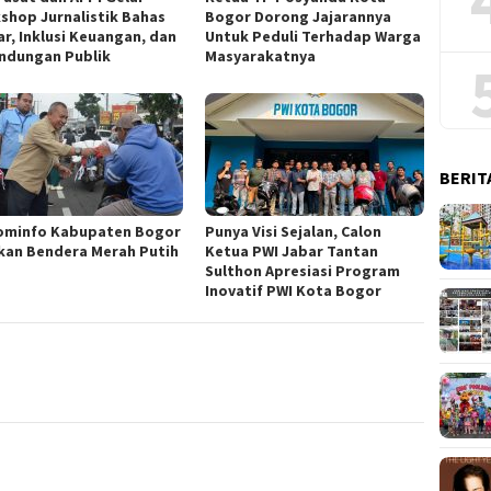
shop Jurnalistik Bahas
Bogor Dorong Jajarannya
ar, Inklusi Keuangan, dan
Untuk Peduli Terhadap Warga
indungan Publik
Masyarakatnya
BERIT
ominfo Kabupaten Bogor
Punya Visi Sejalan, Calon
kan Bendera Merah Putih
Ketua PWI Jabar Tantan
Sulthon Apresiasi Program
Inovatif PWI Kota Bogor