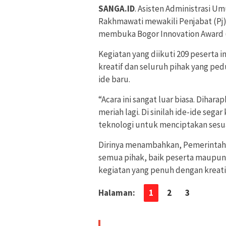
SANGA.ID
. Asisten Administrasi U
Rakhmawati mewakili Penjabat (Pj) 
membuka Bogor Innovation Award 
Kegiatan yang diikuti 209 peserta 
kreatif dan seluruh pihak yang pe
ide baru.
“Acara ini sangat luar biasa. Dihar
meriah lagi. Di sinilah ide-ide seg
teknologi untuk menciptakan sesua
Dirinya menambahkan, Pemerintah
semua pihak, baik peserta maupun 
kegiatan yang penuh dengan kreativi
Halaman:
1
2
3