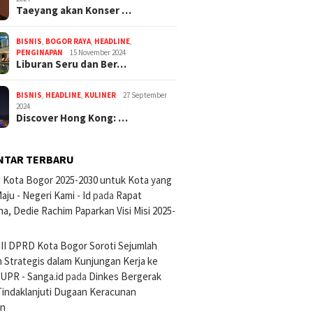
Taeyang akan Konser …
BISNIS
,
BOGOR RAYA
,
HEADLINE
,
PENGINAPAN
15 November 2024
Liburan Seru dan Ber…
BISNIS
,
HEADLINE
,
KULINER
27 September
2024
Discover Hong Kong: …
NTAR TERBARU
si Kota Bogor 2025-2030 untuk Kota yang
aju - Negeri Kami - Id
pada
Rapat
na, Dedie Rachim Paparkan Visi Misi 2025-
III DPRD Kota Bogor Soroti Sejumlah
 Strategis dalam Kunjungan Kerja ke
UPR - Sanga.id
pada
Dinkes Bergerak
Tindaklanjuti Dugaan Keracunan
an