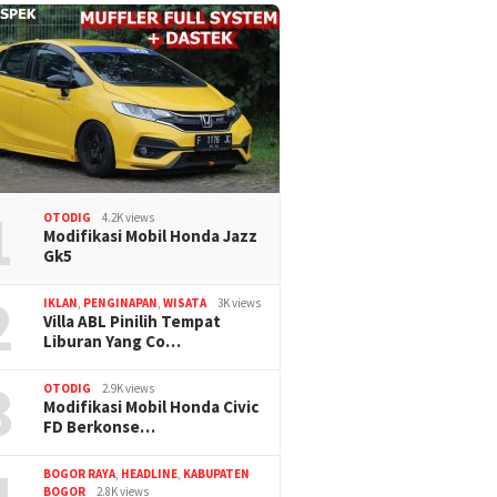
1
OTODIG
4.2K views
Modifikasi Mobil Honda Jazz
Gk5
2
IKLAN
,
PENGINAPAN
,
WISATA
3K views
Villa ABL Pinilih Tempat
Liburan Yang Co…
3
OTODIG
2.9K views
Modifikasi Mobil Honda Civic
FD Berkonse…
BOGOR RAYA
,
HEADLINE
,
KABUPATEN
BOGOR
2.8K views