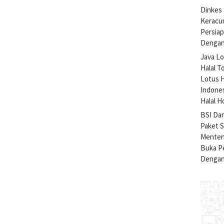
Dinkes 
Keracu
Persiap
Dengan
Java Lo
Halal T
Lotus H
Indone
Halal H
BSI Da
Paket 
Menteng
Buka Pe
Dengan