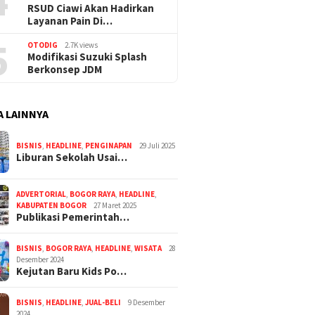
4
RSUD Ciawi Akan Hadirkan
Layanan Pain Di…
5
OTODIG
2.7K views
Modifikasi Suzuki Splash
Berkonsep JDM
A LAINNYA
BISNIS
,
HEADLINE
,
PENGINAPAN
29 Juli 2025
Liburan Sekolah Usai…
ADVERTORIAL
,
BOGOR RAYA
,
HEADLINE
,
KABUPATEN BOGOR
27 Maret 2025
Publikasi Pemerintah…
BISNIS
,
BOGOR RAYA
,
HEADLINE
,
WISATA
28
Desember 2024
Kejutan Baru Kids Po…
BISNIS
,
HEADLINE
,
JUAL-BELI
9 Desember
2024