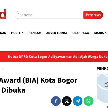
Pencarian
IKAN
POLITIK
HANKAM
ADVERTORIAL
OLAHRAGA
BISNIS
ta Bogor Adityawarman Adil Ajak Warga Dukung Sensus Ekonomi 
PEMK
Award (BIA) Kota Bogor
 Dibuka