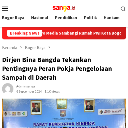
Loncat
Menu
ke
Mobile
konten
Bogor Raya
Nasional
Pendidikan
Politik
Hankam
r, Bos Ayo Media Sambangi Rumah PWI Kota Bogor
Breaking News
Hadiri
Beranda
Bogor Raya
Dirjen Bina Bangda Tekankan
Pentingnya Peran Pokja Pengelolaan
Sampah di Daerah
Adminsanga
6 September 2024
1.1K views