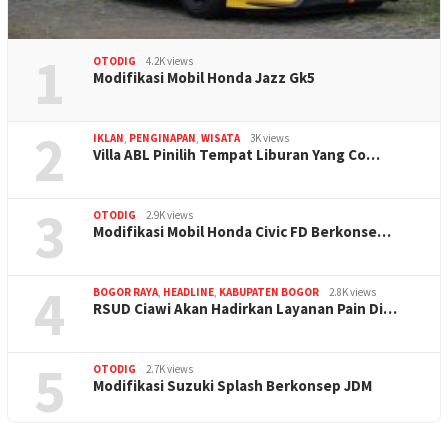
1
OTODIG
4.2K views
Modifikasi Mobil Honda Jazz Gk5
2
IKLAN
,
PENGINAPAN
,
WISATA
3K views
Villa ABL Pinilih Tempat Liburan Yang Co…
3
OTODIG
2.9K views
Modifikasi Mobil Honda Civic FD Berkonse…
4
BOGOR RAYA
,
HEADLINE
,
KABUPATEN BOGOR
2.8K views
RSUD Ciawi Akan Hadirkan Layanan Pain Di…
5
OTODIG
2.7K views
Modifikasi Suzuki Splash Berkonsep JDM