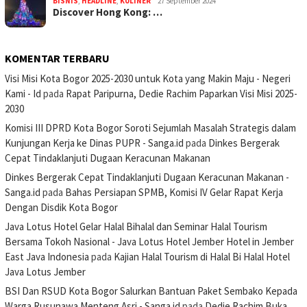
BISNIS
,
HEADLINE
,
KULINER
27 September 2024
Discover Hong Kong: …
KOMENTAR TERBARU
Visi Misi Kota Bogor 2025-2030 untuk Kota yang Makin Maju - Negeri
Kami - Id
pada
Rapat Paripurna, Dedie Rachim Paparkan Visi Misi 2025-
2030
Komisi III DPRD Kota Bogor Soroti Sejumlah Masalah Strategis dalam
Kunjungan Kerja ke Dinas PUPR - Sanga.id
pada
Dinkes Bergerak
Cepat Tindaklanjuti Dugaan Keracunan Makanan
Dinkes Bergerak Cepat Tindaklanjuti Dugaan Keracunan Makanan -
Sanga.id
pada
Bahas Persiapan SPMB, Komisi IV Gelar Rapat Kerja
Dengan Disdik Kota Bogor
Java Lotus Hotel Gelar Halal Bihalal dan Seminar Halal Tourism
Bersama Tokoh Nasional - Java Lotus Hotel Jember Hotel in Jember
East Java Indonesia
pada
Kajian Halal Tourism di Halal Bi Halal Hotel
Java Lotus Jember
BSI Dan RSUD Kota Bogor Salurkan Bantuan Paket Sembako Kepada
Warga Rusunawa Menteng Asri - Sanga.id
pada
Dedie Rachim Buka