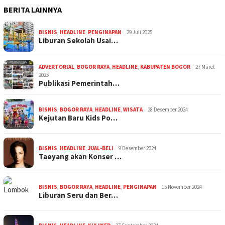
BERITA LAINNYA
BISNIS
,
HEADLINE
,
PENGINAPAN
29 Juli 2025
Liburan Sekolah Usai…
ADVERTORIAL
,
BOGOR RAYA
,
HEADLINE
,
KABUPATEN BOGOR
27 Maret
2025
Publikasi Pemerintah…
BISNIS
,
BOGOR RAYA
,
HEADLINE
,
WISATA
28 Desember 2024
Kejutan Baru Kids Po…
BISNIS
,
HEADLINE
,
JUAL-BELI
9 Desember 2024
Taeyang akan Konser …
BISNIS
,
BOGOR RAYA
,
HEADLINE
,
PENGINAPAN
15 November 2024
Liburan Seru dan Ber…