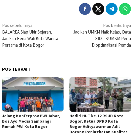
Navigasi
Pos sebelumnya
Pos berikutnya
BALAREA Siap Ukir Sejarah,
Jadikan UMKM Naik Kelas, Data
pos
Jadikan Rena Wali Kota Wanita
SIDT KUMKM Perlu
Pertama di Kota Bogor
Dioptimalisasi Pemda
POS TERKAIT
Jelang Konferprov PWI Jabar,
Hadiri HUT ke-12 RSUD Kota
Bos Ayo Media Sambangi
Bogor, Ketua DPRD Kota
Rumah PWI Kota Bogor
Bogor Adityawarman Adil
Dorong Peningkatan Kualitas