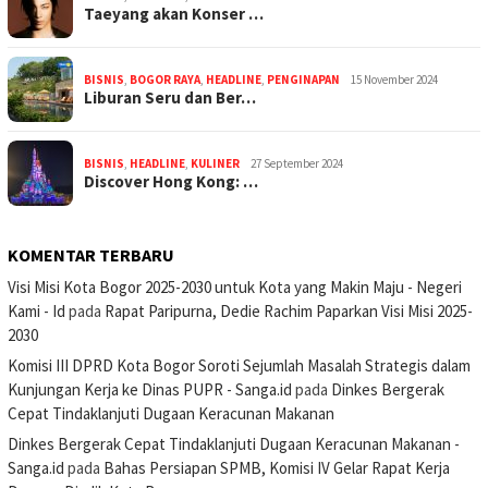
Taeyang akan Konser …
BISNIS
,
BOGOR RAYA
,
HEADLINE
,
PENGINAPAN
15 November 2024
Liburan Seru dan Ber…
BISNIS
,
HEADLINE
,
KULINER
27 September 2024
Discover Hong Kong: …
KOMENTAR TERBARU
Visi Misi Kota Bogor 2025-2030 untuk Kota yang Makin Maju - Negeri
Kami - Id
pada
Rapat Paripurna, Dedie Rachim Paparkan Visi Misi 2025-
2030
Komisi III DPRD Kota Bogor Soroti Sejumlah Masalah Strategis dalam
Kunjungan Kerja ke Dinas PUPR - Sanga.id
pada
Dinkes Bergerak
Cepat Tindaklanjuti Dugaan Keracunan Makanan
Dinkes Bergerak Cepat Tindaklanjuti Dugaan Keracunan Makanan -
Sanga.id
pada
Bahas Persiapan SPMB, Komisi IV Gelar Rapat Kerja