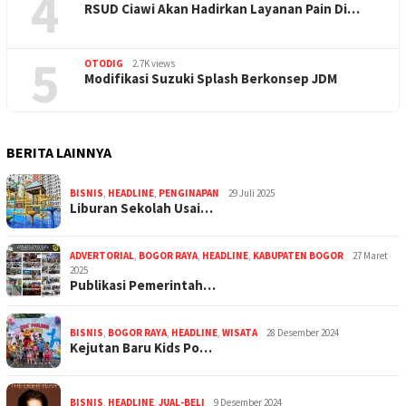
4
RSUD Ciawi Akan Hadirkan Layanan Pain Di…
5
OTODIG
2.7K views
Modifikasi Suzuki Splash Berkonsep JDM
BERITA LAINNYA
BISNIS
,
HEADLINE
,
PENGINAPAN
29 Juli 2025
Liburan Sekolah Usai…
ADVERTORIAL
,
BOGOR RAYA
,
HEADLINE
,
KABUPATEN BOGOR
27 Maret
2025
Publikasi Pemerintah…
BISNIS
,
BOGOR RAYA
,
HEADLINE
,
WISATA
28 Desember 2024
Kejutan Baru Kids Po…
BISNIS
,
HEADLINE
,
JUAL-BELI
9 Desember 2024