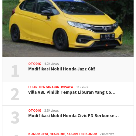
1
OTODIG
4.2K views
Modifikasi Mobil Honda Jazz Gk5
2
IKLAN
,
PENGINAPAN
,
WISATA
3K views
Villa ABL Pinilih Tempat Liburan Yang Co…
3
OTODIG
2.9K views
Modifikasi Mobil Honda Civic FD Berkonse…
BOGOR RAYA
,
HEADLINE
,
KABUPATEN BOGOR
2.8K views