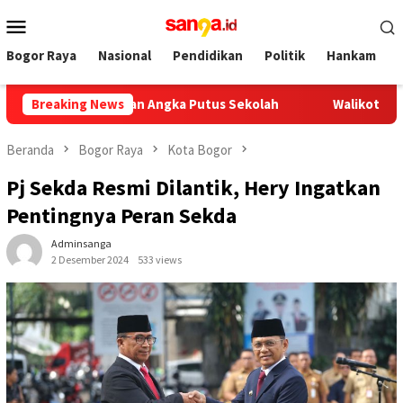
Loncat
Menu
ke
Mobile
konten
Bogor Raya
Nasional
Pendidikan
Politik
Hankam
 Sinergi Tekan Angka Putus Sekolah
Breaking News
Walikota Bogor Tin
Beranda
Bogor Raya
Kota Bogor
Pj Sekda Resmi Dilantik, Hery Ingatkan
Pentingnya Peran Sekda
Adminsanga
2 Desember 2024
533 views