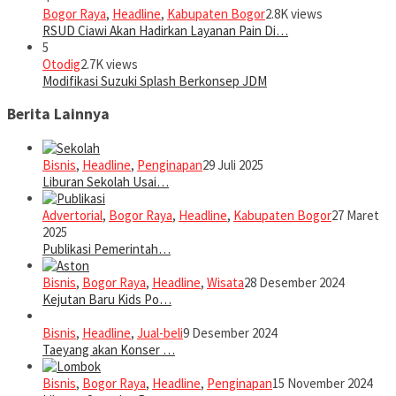
Bogor Raya
,
Headline
,
Kabupaten Bogor
2.8K views
RSUD Ciawi Akan Hadirkan Layanan Pain Di…
5
Otodig
2.7K views
Modifikasi Suzuki Splash Berkonsep JDM
Berita Lainnya
Bisnis
,
Headline
,
Penginapan
29 Juli 2025
Liburan Sekolah Usai…
Advertorial
,
Bogor Raya
,
Headline
,
Kabupaten Bogor
27 Maret
2025
Publikasi Pemerintah…
Bisnis
,
Bogor Raya
,
Headline
,
Wisata
28 Desember 2024
Kejutan Baru Kids Po…
Bisnis
,
Headline
,
Jual-beli
9 Desember 2024
Taeyang akan Konser …
Bisnis
,
Bogor Raya
,
Headline
,
Penginapan
15 November 2024