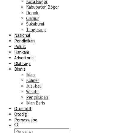
Kota Bogor
Kabupaten Bogor
Depok
Cianjur
Sukabumi
Tangerang
Nasional
Pendidikan
Politik
Hankam
Advertorial
Olahraga
Bisnis
Iklan
Kuliner
Jual-beli
Wisata
Penginapan
Iklan Baris
Otomotif
Otodig
Pernaswabo