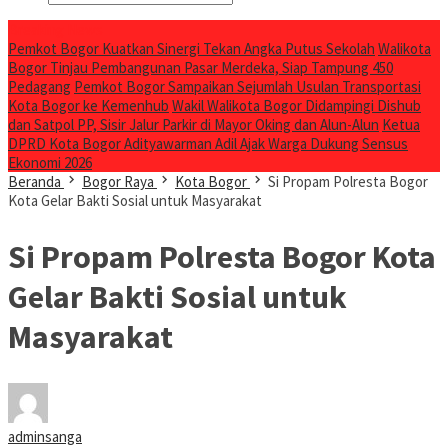
Breaking News
Pemkot Bogor Kuatkan Sinergi Tekan Angka Putus Sekolah
Walikota
Bogor Tinjau Pembangunan Pasar Merdeka, Siap Tampung 450
Pedagang
Pemkot Bogor Sampaikan Sejumlah Usulan Transportasi
Kota Bogor ke Kemenhub
Wakil Walikota Bogor Didampingi Dishub
dan Satpol PP, Sisir Jalur Parkir di Mayor Oking dan Alun-Alun
Ketua
DPRD Kota Bogor Adityawarman Adil Ajak Warga Dukung Sensus
Ekonomi 2026
Beranda
Bogor Raya
Kota Bogor
Si Propam Polresta Bogor
Kota Gelar Bakti Sosial untuk Masyarakat
Si Propam Polresta Bogor Kota
Gelar Bakti Sosial untuk
Masyarakat
adminsanga