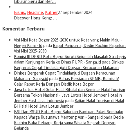
Liburan Seru dan Ber…
Bisnis
,
Headline
,
Kuliner
27 September 2024
Discover Hong Kong: …
Komentar Terbaru
Visi Misi Kota Bogor 2025-2030 untuk Kota yang Makin Maju -
Negeri Kami - Id
pada
Rapat Paripurna, Dedie Rachim Paparkan
Visi Misi 2025-2030
Komisi III DPRD Kota Bogor Soroti Sejumlah Masalah Strategis
dalam Kunjungan Kerja ke Dinas PUPR - Sanga.id
pada
Dinkes
Bergerak Cepat Tindaklanjuti Dugaan Keracunan Makanan
Dinkes Bergerak Cepat Tindaklanjuti Dugaan Keracunan
Makanan - Sanga.id
pada
Bahas Persiapan SPMB, Komisi IV
Gelar Rapat Kerja Dengan Disdik Kota Bogor
Java Lotus Hotel Gelar Halal Bihalal dan Seminar Halal Tourism
Bersama Tokoh Nasional - Java Lotus Hotel Jember Hotel in
Jember East Java Indonesia
pada
Kajian Halal Tourism di Halal
Bi Halal Hotel Java Lotus Jember
BSI Dan RSUD Kota Bogor Salurkan Bantuan Paket Sembako
Kepada Warga Rusunawa Menteng Asri - Sanga.id
pada
Dedie
Rachim Buka Peluang Kerja sama Wisata Sejarah Dengan
Belanda