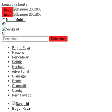
Loncat ke konten
tutup
tutup
Menu Mobile
Pencarian
Bogor Raya
Nasional
Pendidikan
Politik
Hankam
Advertorial
Olahraga
Bisnis
Otomotif
Otodig
Pernaswabo
Bogor Raya