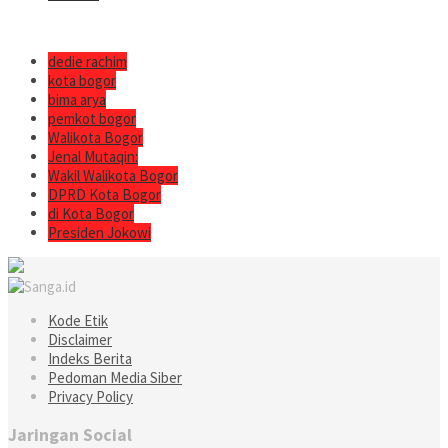
dedie rachim
kota bogor
bima arya
pemkot bogor
Walikota Bogor
Jenal Mutaqin:
Wakil Walikota Bogor
DPRD Kota Bogor
di Kota Bogor
Presiden Jokowi
Kode Etik
Disclaimer
Indeks Berita
Pedoman Media Siber
Privacy Policy
Jaringan Social