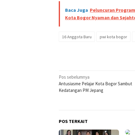
Baca Juga
Peluncuran Program K
Kota Bogor Nyaman dan Sejaht
16 Anggota Baru
pwi kota bogor
Navigasi
Pos sebelumnya
Antusiasme Pelajar Kota Bogor Sambut
pos
Kedatangan PM Jepang
POS TERKAIT