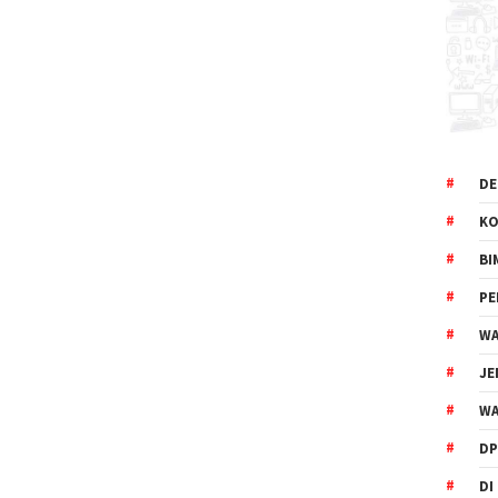
DE
KO
BI
P
WA
JE
WA
DP
DI