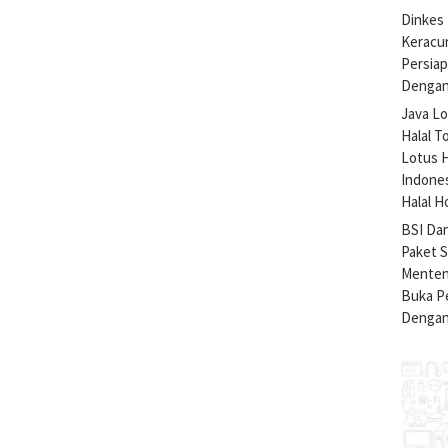
Dinkes 
Keracu
Persiap
Dengan
Java Lo
Halal T
Lotus H
Indone
Halal H
BSI Da
Paket 
Menteng
Buka Pe
Dengan