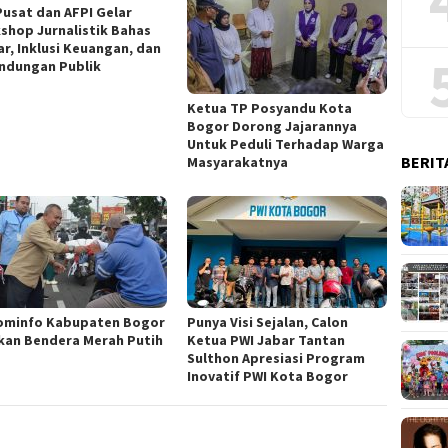
Pusat dan AFPI Gelar
shop Jurnalistik Bahas
ar, Inklusi Keuangan, dan
indungan Publik
Ketua TP Posyandu Kota
Bogor Dorong Jajarannya
Untuk Peduli Terhadap Warga
BERIT
Masyarakatnya
ominfo Kabupaten Bogor
Punya Visi Sejalan, Calon
kan Bendera Merah Putih
Ketua PWI Jabar Tantan
Sulthon Apresiasi Program
Inovatif PWI Kota Bogor