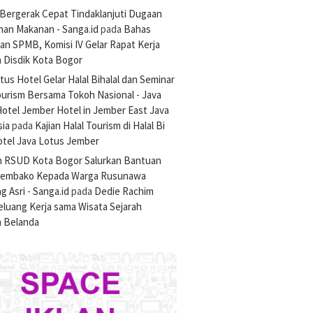
Bergerak Cepat Tindaklanjuti Dugaan
nan Makanan - Sanga.id
pada
Bahas
an SPMB, Komisi IV Gelar Rapat Kerja
 Disdik Kota Bogor
tus Hotel Gelar Halal Bihalal dan Seminar
ourism Bersama Tokoh Nasional - Java
otel Jember Hotel in Jember East Java
sia
pada
Kajian Halal Tourism di Halal Bi
otel Java Lotus Jember
n RSUD Kota Bogor Salurkan Bantuan
Sembako Kepada Warga Rusunawa
 Asri - Sanga.id
pada
Dedie Rachim
luang Kerja sama Wisata Sejarah
 Belanda