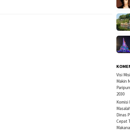
KOME
Visi Mi
Makin M
Paripur
2030
Komisi 
Masalah
Dinas P
Cepat 
Makan