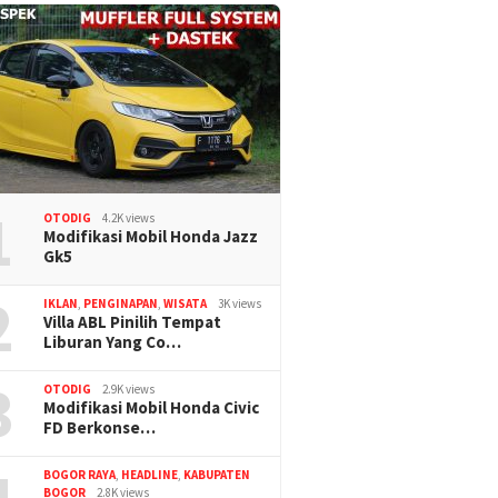
1
OTODIG
4.2K views
Modifikasi Mobil Honda Jazz
Gk5
2
IKLAN
,
PENGINAPAN
,
WISATA
3K views
Villa ABL Pinilih Tempat
Liburan Yang Co…
3
OTODIG
2.9K views
Modifikasi Mobil Honda Civic
FD Berkonse…
BOGOR RAYA
,
HEADLINE
,
KABUPATEN
BOGOR
2.8K views