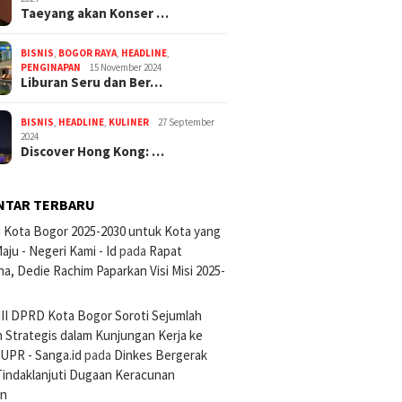
Taeyang akan Konser …
BISNIS
,
BOGOR RAYA
,
HEADLINE
,
PENGINAPAN
15 November 2024
Liburan Seru dan Ber…
BISNIS
,
HEADLINE
,
KULINER
27 September
2024
Discover Hong Kong: …
NTAR TERBARU
si Kota Bogor 2025-2030 untuk Kota yang
aju - Negeri Kami - Id
pada
Rapat
na, Dedie Rachim Paparkan Visi Misi 2025-
III DPRD Kota Bogor Soroti Sejumlah
 Strategis dalam Kunjungan Kerja ke
UPR - Sanga.id
pada
Dinkes Bergerak
Tindaklanjuti Dugaan Keracunan
an