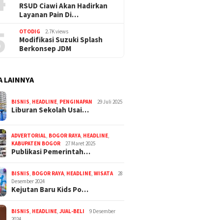
4
RSUD Ciawi Akan Hadirkan
Layanan Pain Di…
5
OTODIG
2.7K views
Modifikasi Suzuki Splash
Berkonsep JDM
A LAINNYA
BISNIS
,
HEADLINE
,
PENGINAPAN
29 Juli 2025
Liburan Sekolah Usai…
ADVERTORIAL
,
BOGOR RAYA
,
HEADLINE
,
KABUPATEN BOGOR
27 Maret 2025
Publikasi Pemerintah…
BISNIS
,
BOGOR RAYA
,
HEADLINE
,
WISATA
28
Desember 2024
Kejutan Baru Kids Po…
BISNIS
,
HEADLINE
,
JUAL-BELI
9 Desember
2024