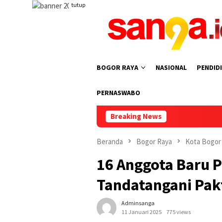
Loncat
tutup
ke
konten
BOGOR RAYA
NASIONAL
PENDID
PERNASWABO
Breaking News
Ketua DPRD Kot
Beranda
Bogor Raya
Kota Bogor
16 Anggota Baru 
Tandatangani Pakt
Adminsanga
11 Januari 2025
775 views