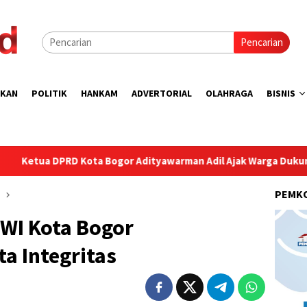
Pencarian
IKAN
POLITIK
HANKAM
ADVERTORIAL
OLAHRAGA
BISNIS
a Bogor Adityawarman Adil Ajak Warga Dukung Sensus Ekonomi 
PEMK
PWI Kota Bogor
a Integritas