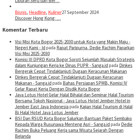
Liburan Seru dan Ber…
Bisnis
,
Headline
,
Kuliner
27 September 2024
Discover Hong Kong: …
Komentar Terbaru
Visi Misi Kota Bogor 2025-2030 untuk Kota yang Makin Maju -
Negeri Kami - Id
pada
Rapat Paripurna, Dedie Rachim Paparkan
Visi Misi 2025-2030
Komisi III DPRD Kota Bogor Soroti Sejumlah Masalah Strategis
dalam Kunjungan Kerja ke Dinas PUPR - Sanga.id
pada
Dinkes
Bergerak Cepat Tindaklanjuti Dugaan Keracunan Makanan
Dinkes Bergerak Cepat Tindaklanjuti Dugaan Keracunan
Makanan - Sanga.id
pada
Bahas Persiapan SPMB, Komisi IV
Gelar Rapat Kerja Dengan Disdik Kota Bogor
Java Lotus Hotel Gelar Halal Bihalal dan Seminar Halal Tourism
Bersama Tokoh Nasional - Java Lotus Hotel Jember Hotel in
Jember East Java Indonesia
pada
Kajian Halal Tourism di Halal
Bi Halal Hotel Java Lotus Jember
BSI Dan RSUD Kota Bogor Salurkan Bantuan Paket Sembako
Kepada Warga Rusunawa Menteng Asri - Sanga.id
pada
Dedie
Rachim Buka Peluang Kerja sama Wisata Sejarah Dengan
Belanda