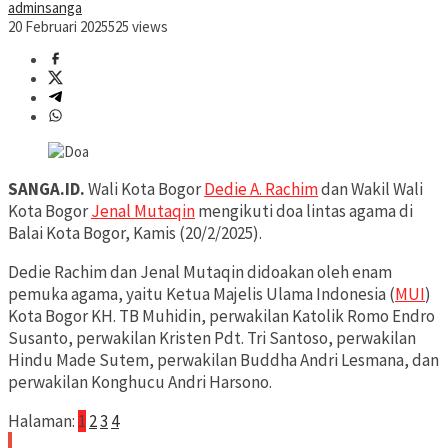
adminsanga
20 Februari 2025
525 views
SANGA.ID.
Wali Kota Bogor
Dedie A. Rachim
dan Wakil Wali
Kota Bogor
Jenal Mutaqin
mengikuti doa lintas agama di
Balai Kota Bogor, Kamis (20/2/2025).
Dedie Rachim dan Jenal Mutaqin didoakan oleh enam
pemuka agama, yaitu Ketua Majelis Ulama Indonesia (
MUI
)
Kota Bogor KH. TB Muhidin, perwakilan Katolik Romo Endro
Susanto, perwakilan Kristen Pdt. Tri Santoso, perwakilan
Hindu Made Sutem, perwakilan Buddha Andri Lesmana, dan
perwakilan Konghucu Andri Harsono.
Halaman:
1
2
3
4