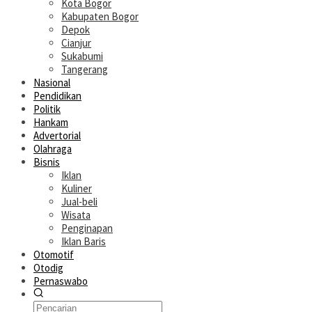
Kota Bogor
Kabupaten Bogor
Depok
Cianjur
Sukabumi
Tangerang
Nasional
Pendidikan
Politik
Hankam
Advertorial
Olahraga
Bisnis
Iklan
Kuliner
Jual-beli
Wisata
Penginapan
Iklan Baris
Otomotif
Otodig
Pernaswabo