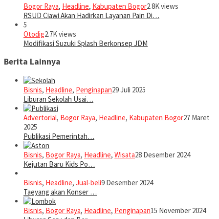
Bogor Raya
,
Headline
,
Kabupaten Bogor
2.8K views
RSUD Ciawi Akan Hadirkan Layanan Pain Di…
5
Otodig
2.7K views
Modifikasi Suzuki Splash Berkonsep JDM
Berita Lainnya
Bisnis
,
Headline
,
Penginapan
29 Juli 2025
Liburan Sekolah Usai…
Advertorial
,
Bogor Raya
,
Headline
,
Kabupaten Bogor
27 Maret
2025
Publikasi Pemerintah…
Bisnis
,
Bogor Raya
,
Headline
,
Wisata
28 Desember 2024
Kejutan Baru Kids Po…
Bisnis
,
Headline
,
Jual-beli
9 Desember 2024
Taeyang akan Konser …
Bisnis
,
Bogor Raya
,
Headline
,
Penginapan
15 November 2024