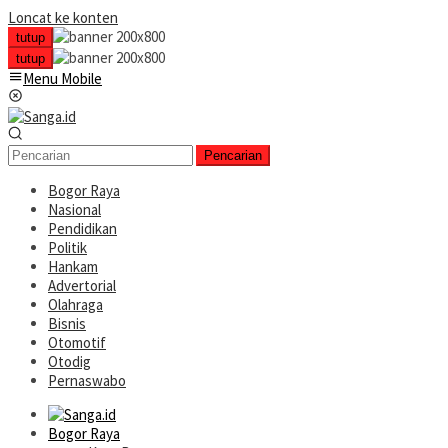
Loncat ke konten
tutup
tutup
Menu Mobile
Pencarian
Bogor Raya
Nasional
Pendidikan
Politik
Hankam
Advertorial
Olahraga
Bisnis
Otomotif
Otodig
Pernaswabo
Bogor Raya