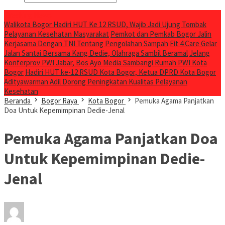
Breaking News
Walikota Bogor Hadiri HUT Ke 12 RSUD, Wajib Jadi Ujung Tombak
Pelayanan Kesehatan Masyarakat
Pemkot dan Pemkab Bogor Jalin
Kerjasama Dengan TNI Tentang Pengolahan Sampah
Fit 4 Care Gelar
Jalan Santai Bersama Kang Dedie, Olahraga Sambil Beramal
Jelang
Konferprov PWI Jabar, Bos Ayo Media Sambangi Rumah PWI Kota
Bogor
Hadiri HUT ke-12 RSUD Kota Bogor, Ketua DPRD Kota Bogor
Adityawarman Adil Dorong Peningkatan Kualitas Pelayanan
Kesehatan
Beranda
Bogor Raya
Kota Bogor
Pemuka Agama Panjatkan
Doa Untuk Kepemimpinan Dedie-Jenal
Pemuka Agama Panjatkan Doa
Untuk Kepemimpinan Dedie-
Jenal