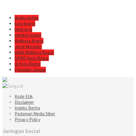
dedie rachim
kota bogor
bima arya
pemkot bogor
Walikota Bogor
Jenal Mutaqin:
Wakil Walikota Bogor
DPRD Kota Bogor
di Kota Bogor
Presiden Jokowi
Kode Etik
Disclaimer
Indeks Berita
Pedoman Media Siber
Privacy Policy
Jaringan Social