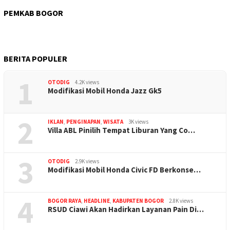
PEMKAB BOGOR
BERITA POPULER
1
OTODIG
4.2K views
Modifikasi Mobil Honda Jazz Gk5
2
IKLAN
,
PENGINAPAN
,
WISATA
3K views
Villa ABL Pinilih Tempat Liburan Yang Co…
3
OTODIG
2.9K views
Modifikasi Mobil Honda Civic FD Berkonse…
4
BOGOR RAYA
,
HEADLINE
,
KABUPATEN BOGOR
2.8K views
RSUD Ciawi Akan Hadirkan Layanan Pain Di…