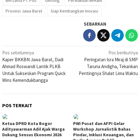
Bersama PT. Pos
Genting
Perwakilan BKKBN
Provinsi Jawa Barat
Siap Kembangkan Inovasi
SEBARKAN
Navigasi
Pos sebelumnya
Pos berikutnya
Kaper BKKBN Jawa Barat, Dadi
Peringatan Isra Miraj di SMP
pos
Ahmad Roswandi Lantik PLKB
Taruna Andigha, Tekankan
Untuk Sukseskan Program Quick
Pentingnya Shalat Lima Waktu
Wins Kemendukbangga
POS TERKAIT
Ketua DPRD Kota Bogor
PWI Pusat dan AFPI Gelar
Adityawarman Adil Ajak Warga
Workshop Jurnalistik Bahas
Dukung Sensus Ekonomi 2026
Pindar, Inklusi Keuangan, dan