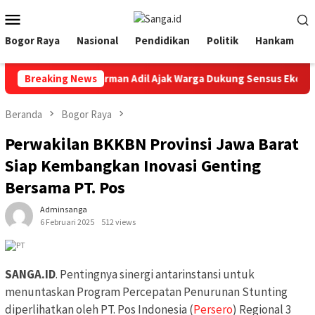
Loncat
Menu
ke
Mobile
konten
Bogor Raya
Nasional
Pendidikan
Politik
Hankam
a Bogor Adityawarman Adil Ajak Warga Dukung Sensus Ekonomi 2
Breaking News
Beranda
Bogor Raya
Perwakilan BKKBN Provinsi Jawa Barat
Siap Kembangkan Inovasi Genting
Bersama PT. Pos
Adminsanga
6 Februari 2025
512 views
SANGA.ID
. Pentingnya sinergi antarinstansi untuk
menuntaskan Program Percepatan Penurunan Stunting
diperlihatkan oleh PT. Pos Indonesia (
Persero
) Regional 3