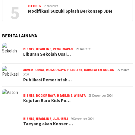
5
OTODIG
2.7K views
Modifikasi Suzuki Splash Berkonsep JDM
BERITA LAINNYA
BISNIS
,
HEADLINE
,
PENGINAPAN
29 Juli 2025
Liburan Sekolah Usai…
ADVERTORIAL
,
BOGOR RAYA
,
HEADLINE
,
KABUPATEN BOGOR
27 Maret
2025
Publikasi Pemerintah…
BISNIS
,
BOGOR RAYA
,
HEADLINE
,
WISATA
28 Desember 2024
Kejutan Baru Kids Po…
BISNIS
,
HEADLINE
,
JUAL-BELI
9 Desember 2024
Taeyang akan Konser …