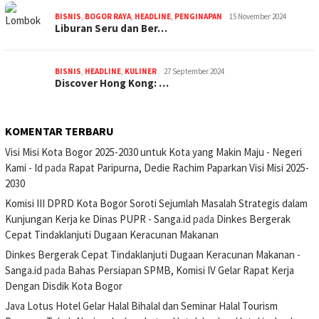
BISNIS
,
BOGOR RAYA
,
HEADLINE
,
PENGINAPAN
15 November 2024
Liburan Seru dan Ber…
BISNIS
,
HEADLINE
,
KULINER
27 September 2024
Discover Hong Kong: …
KOMENTAR TERBARU
Visi Misi Kota Bogor 2025-2030 untuk Kota yang Makin Maju - Negeri
Kami - Id
pada
Rapat Paripurna, Dedie Rachim Paparkan Visi Misi 2025-
2030
Komisi III DPRD Kota Bogor Soroti Sejumlah Masalah Strategis dalam
Kunjungan Kerja ke Dinas PUPR - Sanga.id
pada
Dinkes Bergerak
Cepat Tindaklanjuti Dugaan Keracunan Makanan
Dinkes Bergerak Cepat Tindaklanjuti Dugaan Keracunan Makanan -
Sanga.id
pada
Bahas Persiapan SPMB, Komisi IV Gelar Rapat Kerja
Dengan Disdik Kota Bogor
Java Lotus Hotel Gelar Halal Bihalal dan Seminar Halal Tourism