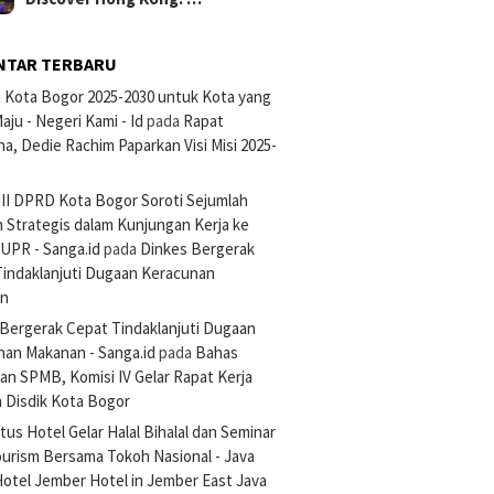
NTAR TERBARU
si Kota Bogor 2025-2030 untuk Kota yang
aju - Negeri Kami - Id
pada
Rapat
na, Dedie Rachim Paparkan Visi Misi 2025-
III DPRD Kota Bogor Soroti Sejumlah
 Strategis dalam Kunjungan Kerja ke
UPR - Sanga.id
pada
Dinkes Bergerak
Tindaklanjuti Dugaan Keracunan
an
Bergerak Cepat Tindaklanjuti Dugaan
nan Makanan - Sanga.id
pada
Bahas
an SPMB, Komisi IV Gelar Rapat Kerja
 Disdik Kota Bogor
tus Hotel Gelar Halal Bihalal dan Seminar
ourism Bersama Tokoh Nasional - Java
otel Jember Hotel in Jember East Java