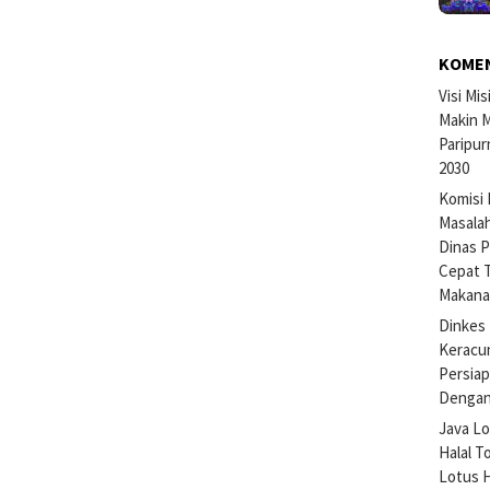
KOME
Visi Mi
Makin M
Paripur
2030
Komisi 
Masalah
Dinas P
Cepat 
Makan
Dinkes 
Keracu
Persiap
Dengan
Java Lo
Halal T
Lotus H