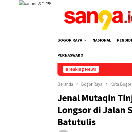
Loncat
tutup
ke
konten
BOGOR RAYA
NASIONAL
PENDID
PERNASWABO
Breaking News
Pemkot 
Beranda
Bogor Raya
Kota Bogor
Jenal Mutaqin Ti
Longsor di Jalan 
Batutulis