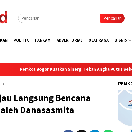
Pencarian
IKAN
POLITIK
HANKAM
ADVERTORIAL
OLAHRAGA
BISNIS
Bogor Kuatkan Sinergi Tekan Angka Putus Sekolah
Walik
PEMK
njau Langsung Bencana
Saleh Danasasmita