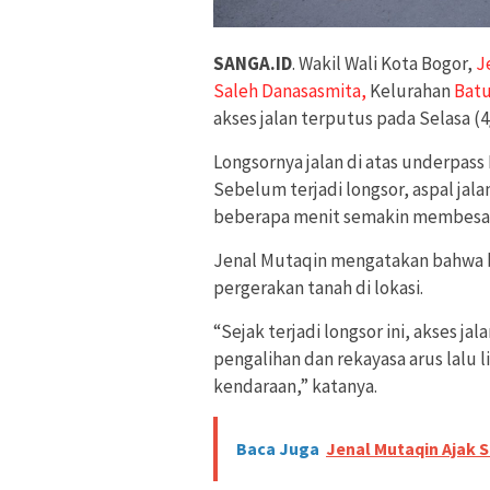
SANGA.ID
. Wakil Wali Kota Bogor,
J
Saleh Danasasmita,
Kelurahan
Batu
akses jalan terputus pada Selasa (4
Longsornya jalan di atas underpass Ba
Sebelum terjadi longsor, aspal jal
beberapa menit semakin membesar
Jenal Mutaqin mengatakan bahwa be
pergerakan tanah di lokasi.
“Sejak terjadi longsor ini, akses ja
pengalihan dan rekayasa arus lalu l
kendaraan,” katanya.
Baca Juga
Jenal Mutaqin Ajak 