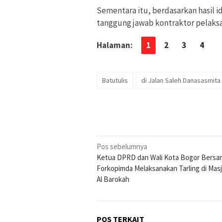
Sementara itu, berdasarkan hasil id
tanggung jawab kontraktor pelaksa
Halaman:
1
2
3
4
Batutulis
di Jalan Saleh Danasasmita
Navigasi
Pos sebelumnya
Ketua DPRD dan Wali Kota Bogor Bersa
pos
Forkopimda Melaksanakan Tarling di Masj
Al Barokah
POS TERKAIT