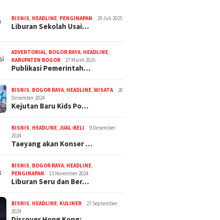
BISNIS
,
HEADLINE
,
PENGINAPAN
29 Juli 2025
Liburan Sekolah Usai…
ADVERTORIAL
,
BOGOR RAYA
,
HEADLINE
,
KABUPATEN BOGOR
27 Maret 2025
Publikasi Pemerintah…
BISNIS
,
BOGOR RAYA
,
HEADLINE
,
WISATA
28
Desember 2024
Kejutan Baru Kids Po…
BISNIS
,
HEADLINE
,
JUAL-BELI
9 Desember
2024
Taeyang akan Konser …
BISNIS
,
BOGOR RAYA
,
HEADLINE
,
PENGINAPAN
15 November 2024
Liburan Seru dan Ber…
BISNIS
,
HEADLINE
,
KULINER
27 September
2024
Discover Hong Kong: …