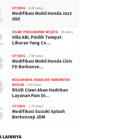
1
OTODIG
4.2K views
Modifikasi Mobil Honda Jazz
Gk5
2
IKLAN
,
PENGINAPAN
,
WISATA
3K views
Villa ABL Pinilih Tempat
Liburan Yang Co…
3
OTODIG
2.9K views
Modifikasi Mobil Honda Civic
FD Berkonse…
4
BOGOR RAYA
,
HEADLINE
,
KABUPATEN
BOGOR
2.8K views
RSUD Ciawi Akan Hadirkan
Layanan Pain Di…
5
OTODIG
2.7K views
Modifikasi Suzuki Splash
Berkonsep JDM
A LAINNYA