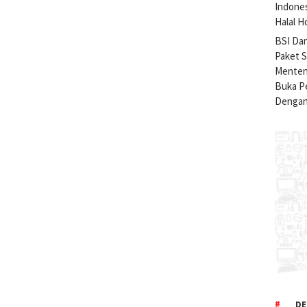
Indone
Halal H
BSI Da
Paket 
Menteng
Buka Pe
Dengan
DE