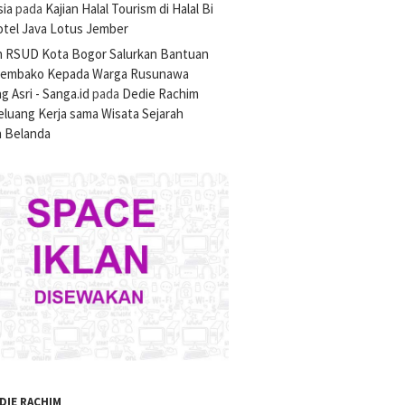
sia
pada
Kajian Halal Tourism di Halal Bi
otel Java Lotus Jember
n RSUD Kota Bogor Salurkan Bantuan
Sembako Kepada Warga Rusunawa
 Asri - Sanga.id
pada
Dedie Rachim
luang Kerja sama Wisata Sejarah
 Belanda
DIE RACHIM