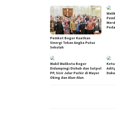
Wali
Pemb
Merd
Ped
Pemkot Bogor Kuatkan
Sinergi Tekan Angka Putus
Sekolah
Wakil Walikota Bogor
Ketu
Didampingi Dishub dan Satpol
Adit
PP, Sisir Jalur Parkir di Mayor
Duku
Oking dan Alun-Alun