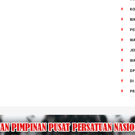
KO
BI
P
WA
JE
WA
DP
DI
PR