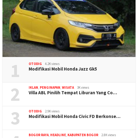
1
OTODIG
4.2K views
Modifikasi Mobil Honda Jazz Gk5
2
IKLAN
,
PENGINAPAN
,
WISATA
3K views
Villa ABL Pinilih Tempat Liburan Yang Co…
3
OTODIG
2.9K views
Modifikasi Mobil Honda Civic FD Berkonse…
BOGOR RAYA
,
HEADLINE
,
KABUPATEN BOGOR
2.8K views