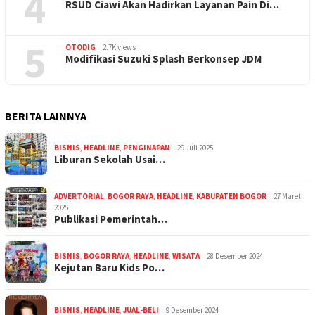
4
RSUD Ciawi Akan Hadirkan Layanan Pain Di…
5
OTODIG
2.7K views
Modifikasi Suzuki Splash Berkonsep JDM
BERITA LAINNYA
BISNIS
,
HEADLINE
,
PENGINAPAN
29 Juli 2025
Liburan Sekolah Usai…
ADVERTORIAL
,
BOGOR RAYA
,
HEADLINE
,
KABUPATEN BOGOR
27 Maret
2025
Publikasi Pemerintah…
BISNIS
,
BOGOR RAYA
,
HEADLINE
,
WISATA
28 Desember 2024
Kejutan Baru Kids Po…
BISNIS
,
HEADLINE
,
JUAL-BELI
9 Desember 2024