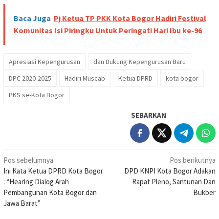
Baca Juga
Pj Ketua TP PKK Kota Bogor Hadiri Festival
Komunitas Isi Piringku Untuk Peringati Hari Ibu ke-96
Apresiasi Kepengurusan
dan Dukung Kepengurusan Baru
DPC 2020-2025
Hadiri Muscab
Ketua DPRD
kota bogor
PKS se-Kota Bogor
SEBARKAN
Navigasi
Pos sebelumnya
Pos berikutnya
Ini Kata Ketua DPRD Kota Bogor
DPD KNPI Kota Bogor Adakan
pos
: “Hearing Dialog Arah
Rapat Pleno, Santunan Dan
Pembangunan Kota Bogor dan
Bukber
Jawa Barat”