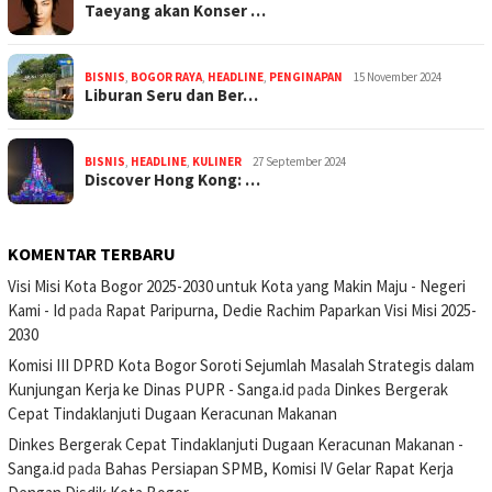
Taeyang akan Konser …
BISNIS
,
BOGOR RAYA
,
HEADLINE
,
PENGINAPAN
15 November 2024
Liburan Seru dan Ber…
BISNIS
,
HEADLINE
,
KULINER
27 September 2024
Discover Hong Kong: …
KOMENTAR TERBARU
Visi Misi Kota Bogor 2025-2030 untuk Kota yang Makin Maju - Negeri
Kami - Id
pada
Rapat Paripurna, Dedie Rachim Paparkan Visi Misi 2025-
2030
Komisi III DPRD Kota Bogor Soroti Sejumlah Masalah Strategis dalam
Kunjungan Kerja ke Dinas PUPR - Sanga.id
pada
Dinkes Bergerak
Cepat Tindaklanjuti Dugaan Keracunan Makanan
Dinkes Bergerak Cepat Tindaklanjuti Dugaan Keracunan Makanan -
Sanga.id
pada
Bahas Persiapan SPMB, Komisi IV Gelar Rapat Kerja