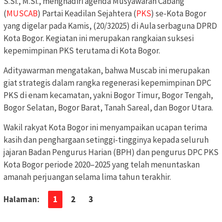
S.Si., M.Si., menghadiri agenda Musyawarah Cabang
(
MUSCAB
) Partai Keadilan Sejahtera (
PKS
) se-Kota Bogor
yang digelar pada Kamis, (20/32025) di Aula serbaguna DPRD
Kota Bogor. Kegiatan ini merupakan rangkaian suksesi
kepemimpinan PKS terutama di Kota Bogor.
Adityawarman mengatakan, bahwa Muscab ini merupakan
giat strategis dalam rangka regenerasi kepemimpinan DPC
PKS di enam kecamatan, yakni Bogor Timur, Bogor Tengah,
Bogor Selatan, Bogor Barat, Tanah Sareal, dan Bogor Utara.
Wakil rakyat Kota Bogor ini menyampaikan ucapan terima
kasih dan penghargaan setinggi-tingginya kepada seluruh
jajaran Badan Pengurus Harian (BPH) dan pengurus DPC PKS
Kota Bogor periode 2020–2025 yang telah menuntaskan
amanah perjuangan selama lima tahun terakhir.
Halaman:
1
2
3