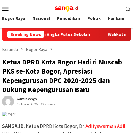
Loncat
Menu
ke
Mobile
konten
Bogor Raya
Nasional
Pendidikan
Politik
Hankam
nergi Tekan Angka Putus Sekolah
Breaking News
Walikota Bogor Tinjau
Beranda
Bogor Raya
Ketua DPRD Kota Bogor Hadiri Muscab
PKS se-Kota Bogor, Apresiasi
Kepengurusan DPC 2020-2025 dan
Dukung Kepengurusan Baru
Adminsanga
22 Maret 2025
635 views
SANGA.ID.
Ketua DPRD Kota Bogor, Dr.
Adityawarman Adil
,