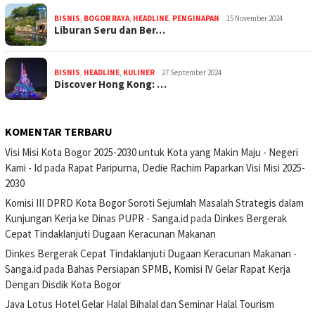
BISNIS
,
BOGOR RAYA
,
HEADLINE
,
PENGINAPAN
15 November 2024
Liburan Seru dan Ber…
BISNIS
,
HEADLINE
,
KULINER
27 September 2024
Discover Hong Kong: …
KOMENTAR TERBARU
Visi Misi Kota Bogor 2025-2030 untuk Kota yang Makin Maju - Negeri
Kami - Id
pada
Rapat Paripurna, Dedie Rachim Paparkan Visi Misi 2025-
2030
Komisi III DPRD Kota Bogor Soroti Sejumlah Masalah Strategis dalam
Kunjungan Kerja ke Dinas PUPR - Sanga.id
pada
Dinkes Bergerak
Cepat Tindaklanjuti Dugaan Keracunan Makanan
Dinkes Bergerak Cepat Tindaklanjuti Dugaan Keracunan Makanan -
Sanga.id
pada
Bahas Persiapan SPMB, Komisi IV Gelar Rapat Kerja
Dengan Disdik Kota Bogor
Java Lotus Hotel Gelar Halal Bihalal dan Seminar Halal Tourism