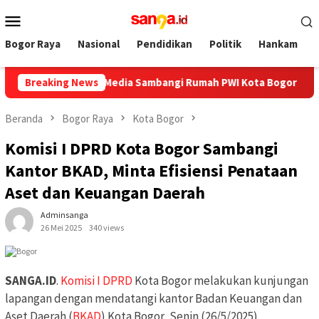
Loncat
Menu
ke
Mobile
konten
Bogor Raya
Nasional
Pendidikan
Politik
Hankam
ar, Bos Ayo Media Sambangi Rumah PWI Kota Bogor
Breaking News
Hadiri
Beranda
Bogor Raya
Kota Bogor
Komisi I DPRD Kota Bogor Sambangi
Kantor BKAD, Minta Efisiensi Penataan
Aset dan Keuangan Daerah
Adminsanga
26 Mei 2025
340 views
SANGA.ID
.
Komisi I DPRD
Kota Bogor melakukan kunjungan
lapangan dengan mendatangi kantor Badan Keuangan dan
Aset Daerah (
BKAD
) Kota Bogor, Senin (26/5/2025).