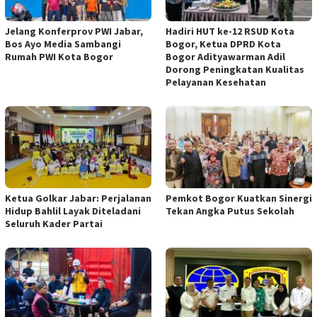
Jelang Konferprov PWI Jabar,
Hadiri HUT ke-12 RSUD Kota
Bos Ayo Media Sambangi
Bogor, Ketua DPRD Kota
Rumah PWI Kota Bogor
Bogor Adityawarman Adil
Dorong Peningkatan Kualitas
Pelayanan Kesehatan
Ketua Golkar Jabar: Perjalanan
Pemkot Bogor Kuatkan Sinergi
Hidup Bahlil Layak Diteladani
Tekan Angka Putus Sekolah
Seluruh Kader Partai