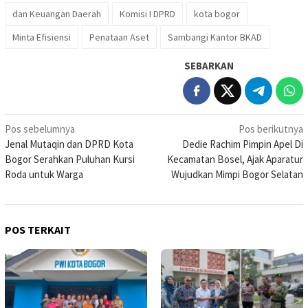
dan Keuangan Daerah
Komisi I DPRD
kota bogor
Minta Efisiensi
Penataan Aset
Sambangi Kantor BKAD
SEBARKAN
Navigasi
Pos sebelumnya
Pos berikutnya
Jenal Mutaqin dan DPRD Kota
Dedie Rachim Pimpin Apel Di
pos
Bogor Serahkan Puluhan Kursi
Kecamatan Bosel, Ajak Aparatur
Roda untuk Warga
Wujudkan Mimpi Bogor Selatan
POS TERKAIT