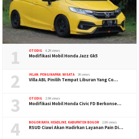
1
OTODIG
4.2K views
Modifikasi Mobil Honda Jazz Gk5
2
IKLAN
,
PENGINAPAN
,
WISATA
3K views
Villa ABL Pinilih Tempat Liburan Yang Co…
3
OTODIG
2.9K views
Modifikasi Mobil Honda Civic FD Berkonse…
4
BOGOR RAYA
,
HEADLINE
,
KABUPATEN BOGOR
2.8K views
RSUD Ciawi Akan Hadirkan Layanan Pain Di…