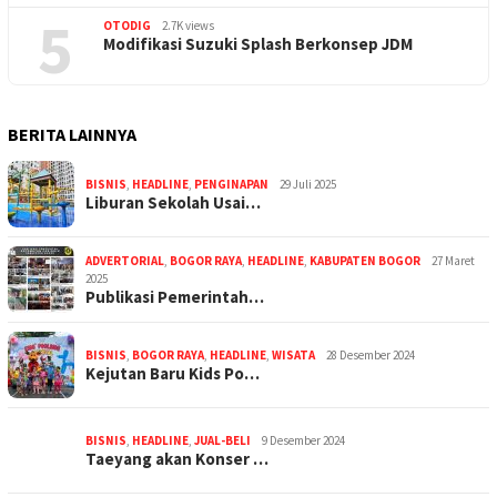
5
OTODIG
2.7K views
Modifikasi Suzuki Splash Berkonsep JDM
BERITA LAINNYA
BISNIS
,
HEADLINE
,
PENGINAPAN
29 Juli 2025
Liburan Sekolah Usai…
ADVERTORIAL
,
BOGOR RAYA
,
HEADLINE
,
KABUPATEN BOGOR
27 Maret
2025
Publikasi Pemerintah…
BISNIS
,
BOGOR RAYA
,
HEADLINE
,
WISATA
28 Desember 2024
Kejutan Baru Kids Po…
BISNIS
,
HEADLINE
,
JUAL-BELI
9 Desember 2024
Taeyang akan Konser …