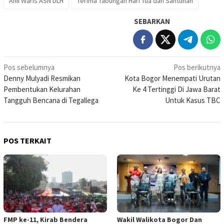
Ahli Waris ASN DLH
Terima Tabungan Hari Tua dan Santunan
SEBARKAN
Navigasi
Pos sebelumnya
Pos berikutnya
Denny Mulyadi Resmikan
Kota Bogor Menempati Urutan
pos
Pembentukan Kelurahan
Ke 4 Tertinggi Di Jawa Barat
Tangguh Bencana di Tegallega
Untuk Kasus TBC
POS TERKAIT
FMP ke-11, Kirab Bendera
Wakil Walikota Bogor Dan