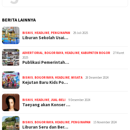
BERITA LAINNYA
BISNIS
,
HEADLINE
,
PENGINAPAN
29 Juli 2025
Liburan Sekolah Usai…
ADVERTORIAL
,
BOGOR RAYA
,
HEADLINE
,
KABUPATEN BOGOR
27 Maret
2025
Publikasi Pemerintah…
BISNIS
,
BOGOR RAYA
,
HEADLINE
,
WISATA
28 Desember 2024
Kejutan Baru Kids Po…
BISNIS
,
HEADLINE
,
JUAL-BELI
9 Desember 2024
Taeyang akan Konser …
BISNIS
,
BOGOR RAYA
,
HEADLINE
,
PENGINAPAN
15 November 2024
Liburan Seru dan Ber…