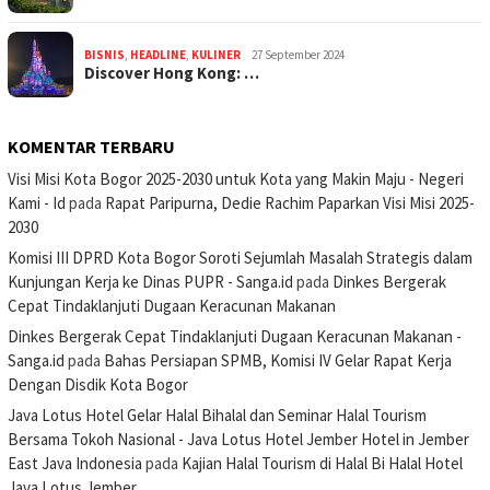
BISNIS
,
HEADLINE
,
KULINER
27 September 2024
Discover Hong Kong: …
KOMENTAR TERBARU
Visi Misi Kota Bogor 2025-2030 untuk Kota yang Makin Maju - Negeri
Kami - Id
pada
Rapat Paripurna, Dedie Rachim Paparkan Visi Misi 2025-
2030
Komisi III DPRD Kota Bogor Soroti Sejumlah Masalah Strategis dalam
Kunjungan Kerja ke Dinas PUPR - Sanga.id
pada
Dinkes Bergerak
Cepat Tindaklanjuti Dugaan Keracunan Makanan
Dinkes Bergerak Cepat Tindaklanjuti Dugaan Keracunan Makanan -
Sanga.id
pada
Bahas Persiapan SPMB, Komisi IV Gelar Rapat Kerja
Dengan Disdik Kota Bogor
Java Lotus Hotel Gelar Halal Bihalal dan Seminar Halal Tourism
Bersama Tokoh Nasional - Java Lotus Hotel Jember Hotel in Jember
East Java Indonesia
pada
Kajian Halal Tourism di Halal Bi Halal Hotel
Java Lotus Jember