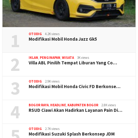
1
OTODIG
4.2K views
Modifikasi Mobil Honda Jazz Gk5
2
IKLAN
,
PENGINAPAN
,
WISATA
3K views
Villa ABL Pinilih Tempat Liburan Yang Co…
3
OTODIG
2.9K views
Modifikasi Mobil Honda Civic FD Berkonse…
4
BOGOR RAYA
,
HEADLINE
,
KABUPATEN BOGOR
2.8K views
RSUD Ciawi Akan Hadirkan Layanan Pain Di…
5
OTODIG
2.7K views
Modifikasi Suzuki Splash Berkonsep JDM