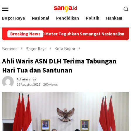
Loncat
Menu
ke
Mobile
konten
Bogor Raya
Nasional
Pendidikan
Politik
Hankam
njang 500 Meter Teguhkan Semangat Nasionalisme Warga Kota B
Breaking News
Beranda
Bogor Raya
Kota Bogor
Ahli Waris ASN DLH Terima Tabungan
Hari Tua dan Santunan
Adminsanga
26 Agustus 2025
260 views