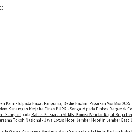
25
ri Kami - Id
pada
Rapat Paripurna, Dedie Rachim Paparkan Visi Misi 2025
alam Kunjungan Kerja ke Dinas PUPR - Sanga.id
pada
Dinkes Bergerak Ce
 - Sanga.id
pada
Bahas Persiapan SPMB, Komisi IV Gelar Rapat Kerja De
 Bersama Tokoh Nasional - Java Lotus Hotel Jember Hotel in Jember East 
ada Warga Rusunawa Menteng Asri - Sanga.id
pada
Dedie Rachim Buka 