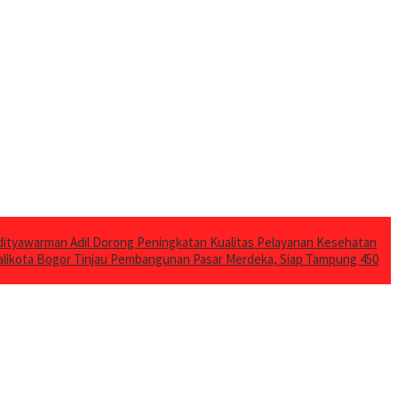
ityawarman Adil Dorong Peningkatan Kualitas Pelayanan Kesehatan
likota Bogor Tinjau Pembangunan Pasar Merdeka, Siap Tampung 450