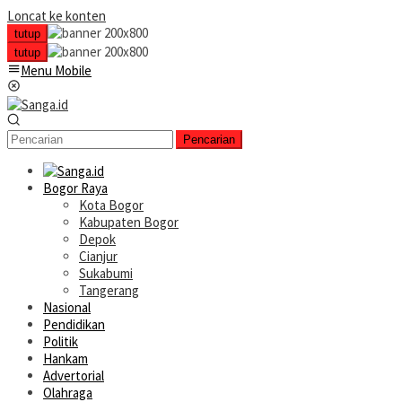
Loncat ke konten
tutup
tutup
Menu Mobile
Pencarian
Bogor Raya
Kota Bogor
Kabupaten Bogor
Depok
Cianjur
Sukabumi
Tangerang
Nasional
Pendidikan
Politik
Hankam
Advertorial
Olahraga