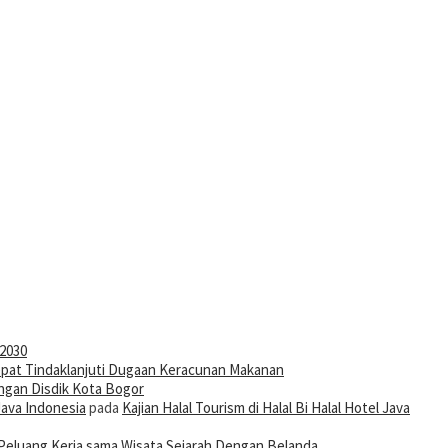
-2030
pat Tindaklanjuti Dugaan Keracunan Makanan
ngan Disdik Kota Bogor
Java Indonesia
pada
Kajian Halal Tourism di Halal Bi Halal Hotel Java
Peluang Kerja sama Wisata Sejarah Dengan Belanda