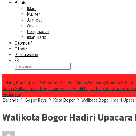
Bisnis
Iklan
Kuliner
Jual-beli
Wisata
Penginapan
Iklan Baris
Otomotif
Otodig
Pernaswabo
Breaking News
Jelang Konferprov PWI Jabar, Bos Ayo Media Sambangi Rumah PWI Ko
Ketua Golkar Jabar: Perjalanan Hidup Bahlil Layak Diteladani Seluruh Ka
Pedagang
Beranda
Bogor Raya
Kota Bogor
Walikota Bogor Hadiri Upacar
Walikota Bogor Hadiri Upacara 