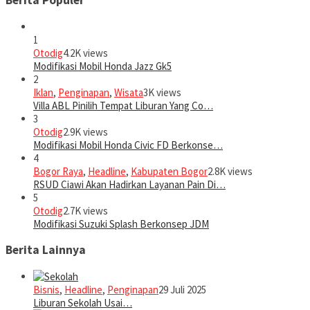
Berita Populer
1
Otodig
4.2K views
Modifikasi Mobil Honda Jazz Gk5
2
Iklan
,
Penginapan
,
Wisata
3K views
Villa ABL Pinilih Tempat Liburan Yang Co…
3
Otodig
2.9K views
Modifikasi Mobil Honda Civic FD Berkonse…
4
Bogor Raya
,
Headline
,
Kabupaten Bogor
2.8K views
RSUD Ciawi Akan Hadirkan Layanan Pain Di…
5
Otodig
2.7K views
Modifikasi Suzuki Splash Berkonsep JDM
Berita Lainnya
Bisnis
,
Headline
,
Penginapan
29 Juli 2025
Liburan Sekolah Usai…