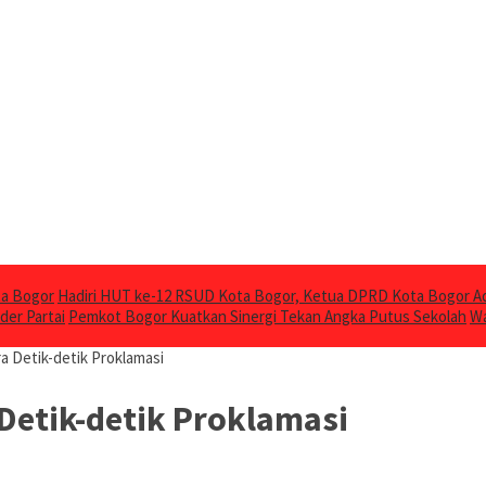
ta Bogor
Hadiri HUT ke-12 RSUD Kota Bogor, Ketua DPRD Kota Bogor Ad
der Partai
Pemkot Bogor Kuatkan Sinergi Tekan Angka Putus Sekolah
Wa
a Detik-detik Proklamasi
Detik-detik Proklamasi