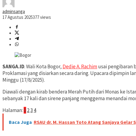
adminsanga
17 Agustus 2025
377 views
SANGA.ID
. Wali Kota Bogor,
Dedie A. Rachim
usai pengibaran 
Proklamasi yang disiarkan secara daring. Upacara dipimpin l
Minggu (17/8/2025).
Diawali dengan kirab bendera Merah Putih dari Monas ke Ist
sebanyak 17 kali dan sirene panjang menggema menandai mo
Halaman:
1
2
3
4
Baca Juga
RSAU dr. M. Hassan Toto Atang Sanjaya Gelar 