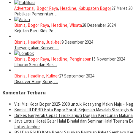
Advertorial
,
Bogor Raya
,
Headline
,
Kabupaten Bogor
27 Maret 20
Publikasi Pemerintah…
Bisnis
,
Bogor Raya
,
Headline
,
Wisata
28 Desember 2024
Kejutan Baru Kids Po…
Bisnis
,
Headline
,
Jual-beli
9 Desember 2024
Taeyang akan Konser …
Bisnis
,
Bogor Raya
,
Headline
,
Penginapan
15 November 2024
Liburan Seru dan Ber…
Bisnis
,
Headline
,
Kuliner
27 September 2024
Discover Hong Kong: …
Komentar Terbaru
Visi Misi Kota Bogor 2025-2030 untuk Kota yang Makin Maju - Nege
Komisi III DPRD Kota Bogor Soroti Sejumlah Masalah Strategis d
Dinkes Bergerak Cepat Tindaklanjuti Dugaan Keracunan Makanan
Java Lotus Hotel Gelar Halal Bihalal dan Seminar Halal Tourism
Lotus Jember
BSI Dan RSUD Kota Bogor Salurkan Bantuan Paket Sembako Kep