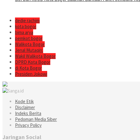
dedie rachim
kota bogor
bima arya
pemkot bogor
Walikota Bogor
Jenal Mutaqin:
Wakil Walikota Bogor
DPRD Kota Bogor
di Kota Bogor
Presiden Jokowi
Kode Etik
Disclaimer
Indeks Berita
Pedoman Media Siber
Privacy Policy
Jaringan Social