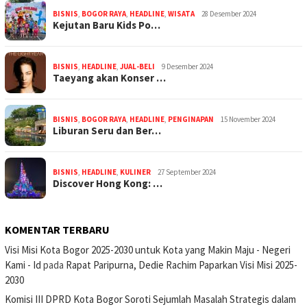
BISNIS
,
BOGOR RAYA
,
HEADLINE
,
WISATA
28 Desember 2024
Kejutan Baru Kids Po…
BISNIS
,
HEADLINE
,
JUAL-BELI
9 Desember 2024
Taeyang akan Konser …
BISNIS
,
BOGOR RAYA
,
HEADLINE
,
PENGINAPAN
15 November 2024
Liburan Seru dan Ber…
BISNIS
,
HEADLINE
,
KULINER
27 September 2024
Discover Hong Kong: …
KOMENTAR TERBARU
Visi Misi Kota Bogor 2025-2030 untuk Kota yang Makin Maju - Negeri
Kami - Id
pada
Rapat Paripurna, Dedie Rachim Paparkan Visi Misi 2025-
2030
Komisi III DPRD Kota Bogor Soroti Sejumlah Masalah Strategis dalam