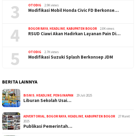
3
OTODIG
2.9K views
Modifikasi Mobil Honda Civic FD Berkonse…
4
BOGOR RAYA
,
HEADLINE
,
KABUPATEN BOGOR
2.8K views
RSUD Ciawi Akan Hadirkan Layanan Pain Di…
5
OTODIG
2.7K views
Modifikasi Suzuki Splash Berkonsep JDM
BERITA LAINNYA
BISNIS
,
HEADLINE
,
PENGINAPAN
29 Juli 2025
Liburan Sekolah Usai…
ADVERTORIAL
,
BOGOR RAYA
,
HEADLINE
,
KABUPATEN BOGOR
27 Maret
2025
Publikasi Pemerintah…