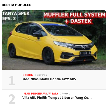
BERITA POPULER
1
OTODIG
4.2K views
Modifikasi Mobil Honda Jazz Gk5
2
IKLAN
,
PENGINAPAN
,
WISATA
3K views
Villa ABL Pinilih Tempat Liburan Yang Co…