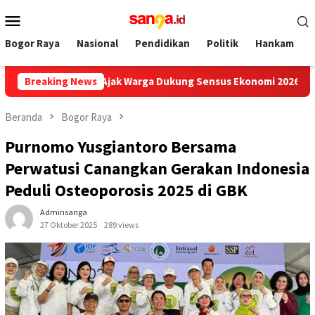
Loncat
Menu
ke
Mobile
konten
Bogor Raya
Nasional
Pendidikan
Politik
Hankam
n Adil Ajak Warga Dukung Sensus Ekonomi 2026
Breaking News
PWI Pusa
Beranda
Bogor Raya
Purnomo Yusgiantoro Bersama
Perwatusi Canangkan Gerakan Indonesia
Peduli Osteoporosis 2025 di GBK
Adminsanga
27 Oktober 2025
289 views