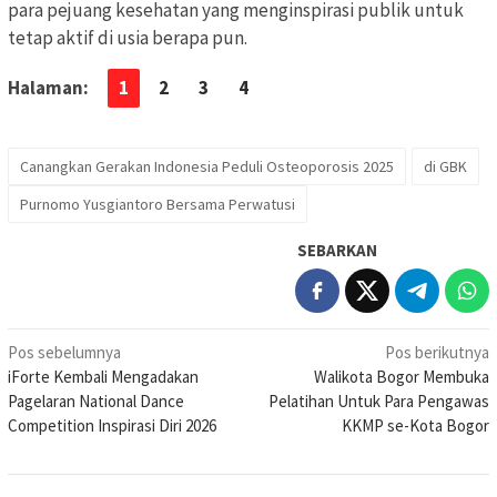
para pejuang kesehatan yang menginspirasi publik untuk
tetap aktif di usia berapa pun.
Halaman:
1
2
3
4
Canangkan Gerakan Indonesia Peduli Osteoporosis 2025
di GBK
Purnomo Yusgiantoro Bersama Perwatusi
SEBARKAN
Navigasi
Pos sebelumnya
Pos berikutnya
iForte Kembali Mengadakan
Walikota Bogor Membuka
pos
Pagelaran National Dance
Pelatihan Untuk Para Pengawas
Competition Inspirasi Diri 2026
KKMP se-Kota Bogor