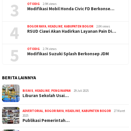
3
OTODIG
2.9K views
Modifikasi Mobil Honda Civic FD Berkonse…
4
BOGOR RAYA
,
HEADLINE
,
KABUPATEN BOGOR
2.8K views
RSUD Ciawi Akan Hadirkan Layanan Pain Di…
5
OTODIG
2.7K views
Modifikasi Suzuki Splash Berkonsep JDM
BERITA LAINNYA
BISNIS
,
HEADLINE
,
PENGINAPAN
29 Juli 2025
Liburan Sekolah Usai…
ADVERTORIAL
,
BOGOR RAYA
,
HEADLINE
,
KABUPATEN BOGOR
27 Maret
2025
Publikasi Pemerintah…