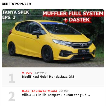
BERITA POPULER
1
OTODIG
4.2K views
Modifikasi Mobil Honda Jazz Gk5
2
IKLAN
,
PENGINAPAN
,
WISATA
3K views
Villa ABL Pinilih Tempat Liburan Yang Co…