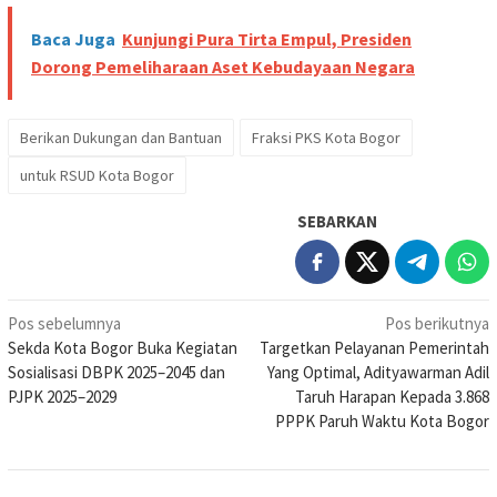
Baca Juga
Kunjungi Pura Tirta Empul, Presiden
Dorong Pemeliharaan Aset Kebudayaan Negara
Berikan Dukungan dan Bantuan
Fraksi PKS Kota Bogor
untuk RSUD Kota Bogor
SEBARKAN
Navigasi
Pos sebelumnya
Pos berikutnya
Sekda Kota Bogor Buka Kegiatan
Targetkan Pelayanan Pemerintah
pos
Sosialisasi DBPK 2025–2045 dan
Yang Optimal, Adityawarman Adil
PJPK 2025–2029
Taruh Harapan Kepada 3.868
PPPK Paruh Waktu Kota Bogor