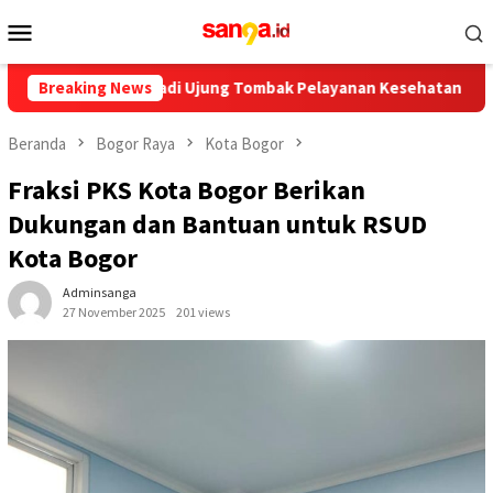
Loncat
Menu
ke
Mobile
konten
Wajib Jadi Ujung Tombak Pelayanan Kesehatan Masyarakat
Breaking News
Beranda
Bogor Raya
Kota Bogor
Fraksi PKS Kota Bogor Berikan
Dukungan dan Bantuan untuk RSUD
Kota Bogor
Adminsanga
27 November 2025
201 views