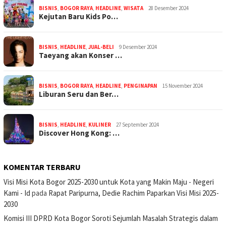
BISNIS
,
BOGOR RAYA
,
HEADLINE
,
WISATA
28 Desember 2024
Kejutan Baru Kids Po…
BISNIS
,
HEADLINE
,
JUAL-BELI
9 Desember 2024
Taeyang akan Konser …
BISNIS
,
BOGOR RAYA
,
HEADLINE
,
PENGINAPAN
15 November 2024
Liburan Seru dan Ber…
BISNIS
,
HEADLINE
,
KULINER
27 September 2024
Discover Hong Kong: …
KOMENTAR TERBARU
Visi Misi Kota Bogor 2025-2030 untuk Kota yang Makin Maju - Negeri
Kami - Id
pada
Rapat Paripurna, Dedie Rachim Paparkan Visi Misi 2025-
2030
Komisi III DPRD Kota Bogor Soroti Sejumlah Masalah Strategis dalam