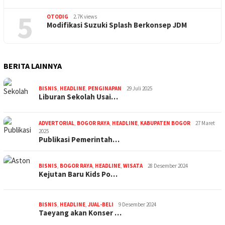
5
OTODIG
2.7K views
Modifikasi Suzuki Splash Berkonsep JDM
BERITA LAINNYA
BISNIS
,
HEADLINE
,
PENGINAPAN
29 Juli 2025
Liburan Sekolah Usai…
ADVERTORIAL
,
BOGOR RAYA
,
HEADLINE
,
KABUPATEN BOGOR
27 Maret
2025
Publikasi Pemerintah…
BISNIS
,
BOGOR RAYA
,
HEADLINE
,
WISATA
28 Desember 2024
Kejutan Baru Kids Po…
BISNIS
,
HEADLINE
,
JUAL-BELI
9 Desember 2024
Taeyang akan Konser …