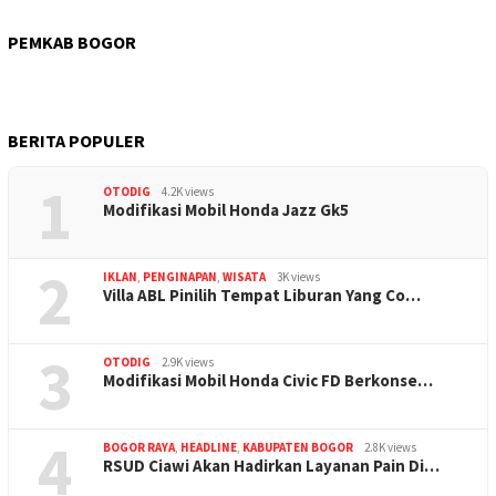
PEMKAB BOGOR
BERITA POPULER
1
OTODIG
4.2K views
Modifikasi Mobil Honda Jazz Gk5
2
IKLAN
,
PENGINAPAN
,
WISATA
3K views
Villa ABL Pinilih Tempat Liburan Yang Co…
3
OTODIG
2.9K views
Modifikasi Mobil Honda Civic FD Berkonse…
4
BOGOR RAYA
,
HEADLINE
,
KABUPATEN BOGOR
2.8K views
RSUD Ciawi Akan Hadirkan Layanan Pain Di…