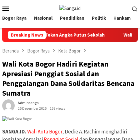
Loncat
Menu
ke
Mobile
konten
Bogor Raya
Nasional
Pendidikan
Politik
Hankam
Kuatkan Sinergi Tekan Angka Putus Sekolah
Breaking News
Walikota Bo
Beranda
Bogor Raya
Kota Bogor
Wali Kota Bogor Hadiri Kegiatan
Apresiasi Penggiat Sosial dan
Penggalangan Dana Solidaritas Bencana
Sumatra
Adminsanga
25 Desember 2025
158 views
SANGA.ID.
Wali Kota Bogor
, Dedie A. Rachim menghadiri
kegiatan Apresiasi
Penggiat Sosial
dan Penggalangan Dana