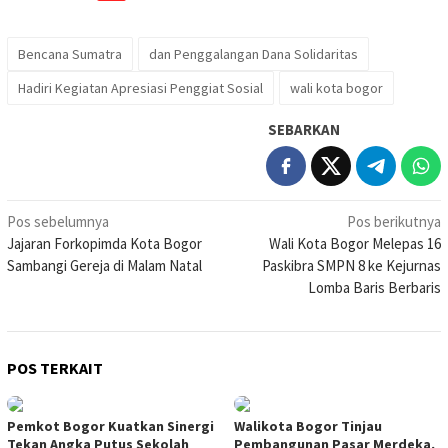
Bencana Sumatra
dan Penggalangan Dana Solidaritas
Hadiri Kegiatan Apresiasi Penggiat Sosial
wali kota bogor
SEBARKAN
Navigasi
Pos sebelumnya
Pos berikutnya
Jajaran Forkopimda Kota Bogor
Wali Kota Bogor Melepas 16
pos
Sambangi Gereja di Malam Natal
Paskibra SMPN 8 ke Kejurnas
Lomba Baris Berbaris
POS TERKAIT
Pemkot Bogor Kuatkan Sinergi
Walikota Bogor Tinjau
Tekan Angka Putus Sekolah
Pembangunan Pasar Merdeka,