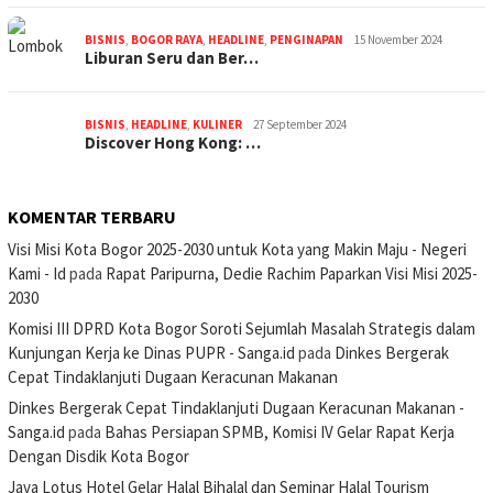
BISNIS
,
BOGOR RAYA
,
HEADLINE
,
PENGINAPAN
15 November 2024
Liburan Seru dan Ber…
BISNIS
,
HEADLINE
,
KULINER
27 September 2024
Discover Hong Kong: …
KOMENTAR TERBARU
Visi Misi Kota Bogor 2025-2030 untuk Kota yang Makin Maju - Negeri
Kami - Id
pada
Rapat Paripurna, Dedie Rachim Paparkan Visi Misi 2025-
2030
Komisi III DPRD Kota Bogor Soroti Sejumlah Masalah Strategis dalam
Kunjungan Kerja ke Dinas PUPR - Sanga.id
pada
Dinkes Bergerak
Cepat Tindaklanjuti Dugaan Keracunan Makanan
Dinkes Bergerak Cepat Tindaklanjuti Dugaan Keracunan Makanan -
Sanga.id
pada
Bahas Persiapan SPMB, Komisi IV Gelar Rapat Kerja
Dengan Disdik Kota Bogor
Java Lotus Hotel Gelar Halal Bihalal dan Seminar Halal Tourism