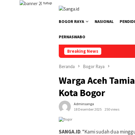
Loncat
tutup
ke
konten
BOGOR RAYA
NASIONAL
PENDID
PERNASWABO
Breaking News
Beranda
Bogor Raya
Warga Aceh Tamia
Kota Bogor
Adminsanga
18 Desember 2025
250 views
SANGA.ID
. “Kami sudah dua minggu t