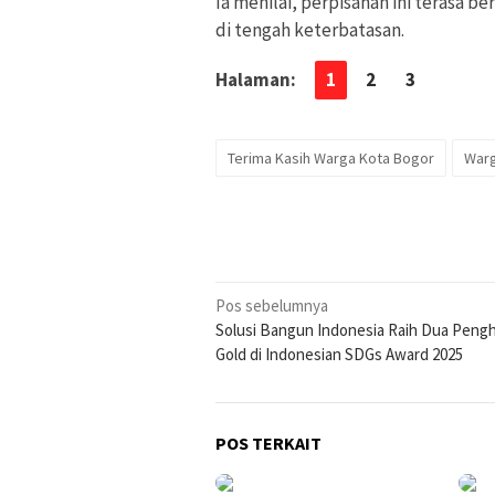
Ia menilai, perpisahan ini terasa be
di tengah keterbatasan.
Halaman:
1
2
3
Terima Kasih Warga Kota Bogor
Warg
Navigasi
Pos sebelumnya
Solusi Bangun Indonesia Raih Dua Peng
pos
Gold di Indonesian SDGs Award 2025
POS TERKAIT