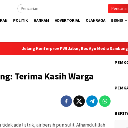
Pencaria
IKAN
POLITIK
HANKAM
ADVERTORIAL
OLAHRAGA
BISNIS
Jelang Konferprov PWI Jabar, Bos Ayo Media Sambangi Rumah P
PEMK
ng: Terima Kasih Warga
PEMK
BERIT
idak ada listrik, air bersih pun sulit. Alhamdulillah