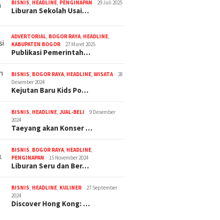
BISNIS
,
HEADLINE
,
PENGINAPAN
29 Juli 2025
Liburan Sekolah Usai…
ADVERTORIAL
,
BOGOR RAYA
,
HEADLINE
,
KABUPATEN BOGOR
27 Maret 2025
Publikasi Pemerintah…
BISNIS
,
BOGOR RAYA
,
HEADLINE
,
WISATA
28
Desember 2024
Kejutan Baru Kids Po…
BISNIS
,
HEADLINE
,
JUAL-BELI
9 Desember
2024
Taeyang akan Konser …
BISNIS
,
BOGOR RAYA
,
HEADLINE
,
PENGINAPAN
15 November 2024
Liburan Seru dan Ber…
BISNIS
,
HEADLINE
,
KULINER
27 September
2024
Discover Hong Kong: …