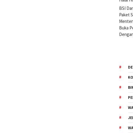
BSI Da
Paket 
Menteng
Buka Pe
Dengan
DE
KO
BI
P
WA
JE
WA