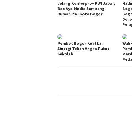
Jelang Konferprov PWI Jabar,
Hadi
Bos Ayo Media Sambangi
Bogo
Rumah PWI Kota Bogor
Bogo
Doro
Pela
Pemkot Bogor Kuatkan
Wali
Sinergi Tekan Angka Putus
Pemb
Sekolah
Merd
Ped