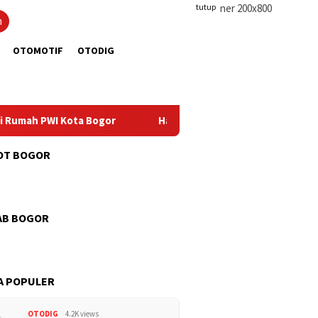
tutup
n
OTOMOTIF
OTODIG
WI Kota Bogor
Hadiri HUT ke-12 RSUD Kota Bogor, Ketua
OT BOGOR
AB BOGOR
A POPULER
OTODIG
4.2K views