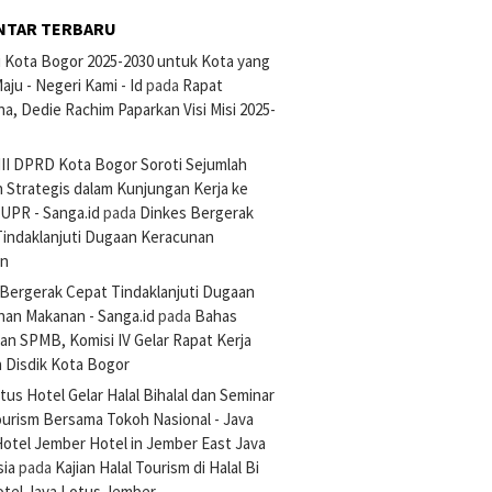
NTAR TERBARU
si Kota Bogor 2025-2030 untuk Kota yang
aju - Negeri Kami - Id
pada
Rapat
na, Dedie Rachim Paparkan Visi Misi 2025-
III DPRD Kota Bogor Soroti Sejumlah
 Strategis dalam Kunjungan Kerja ke
UPR - Sanga.id
pada
Dinkes Bergerak
Tindaklanjuti Dugaan Keracunan
an
Bergerak Cepat Tindaklanjuti Dugaan
nan Makanan - Sanga.id
pada
Bahas
an SPMB, Komisi IV Gelar Rapat Kerja
 Disdik Kota Bogor
tus Hotel Gelar Halal Bihalal dan Seminar
ourism Bersama Tokoh Nasional - Java
otel Jember Hotel in Jember East Java
sia
pada
Kajian Halal Tourism di Halal Bi
otel Java Lotus Jember