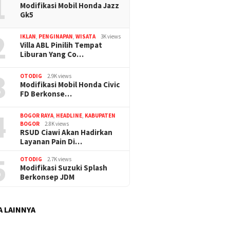
1
Modifikasi Mobil Honda Jazz
Gk5
2
IKLAN
,
PENGINAPAN
,
WISATA
3K views
Villa ABL Pinilih Tempat
Liburan Yang Co…
3
OTODIG
2.9K views
Modifikasi Mobil Honda Civic
FD Berkonse…
4
BOGOR RAYA
,
HEADLINE
,
KABUPATEN
BOGOR
2.8K views
RSUD Ciawi Akan Hadirkan
Layanan Pain Di…
5
OTODIG
2.7K views
Modifikasi Suzuki Splash
Berkonsep JDM
A LAINNYA