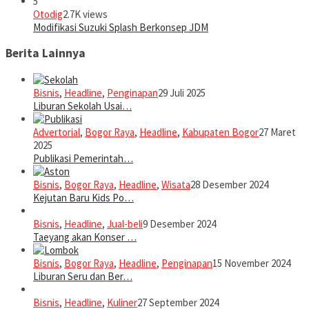
5
Otodig
2.7K views
Modifikasi Suzuki Splash Berkonsep JDM
Berita Lainnya
Bisnis
,
Headline
,
Penginapan
29 Juli 2025
Liburan Sekolah Usai…
Advertorial
,
Bogor Raya
,
Headline
,
Kabupaten Bogor
27 Maret
2025
Publikasi Pemerintah…
Bisnis
,
Bogor Raya
,
Headline
,
Wisata
28 Desember 2024
Kejutan Baru Kids Po…
Bisnis
,
Headline
,
Jual-beli
9 Desember 2024
Taeyang akan Konser …
Bisnis
,
Bogor Raya
,
Headline
,
Penginapan
15 November 2024
Liburan Seru dan Ber…
Bisnis
,
Headline
,
Kuliner
27 September 2024