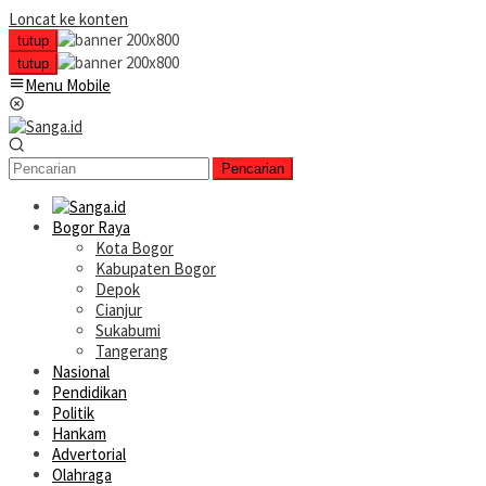
Loncat ke konten
tutup
tutup
Menu Mobile
Pencarian
Bogor Raya
Kota Bogor
Kabupaten Bogor
Depok
Cianjur
Sukabumi
Tangerang
Nasional
Pendidikan
Politik
Hankam
Advertorial
Olahraga