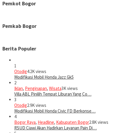
Pemkot Bogor
Pemkab Bogor
Berita Populer
1
Otodig
4.2K views
Modifikasi Mobil Honda Jazz Gk5
2
Iklan
,
Penginapan
,
Wisata
3K views
Villa ABL Pinilih Tempat Liburan Yang Co…
3
Otodig
2.9K views
Modifikasi Mobil Honda Civic FD Berkonse…
4
Bogor Raya
,
Headline
,
Kabupaten Bogor
2.8K views
RSUD Ciawi Akan Hadirkan Layanan Pain Di…