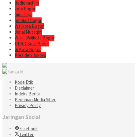
dedie rachim
kota bogor
bima arya
pemkot bogor
Walikota Bogor
Jenal Mutaqin:
Wakil Walikota Bogor
DPRD Kota Bogor
di Kota Bogor
Presiden Jokowi
Kode Etik
Disclaimer
Indeks Berita
Pedoman Media Siber
Privacy Policy
Jaringan Social
Facebook
Twitter