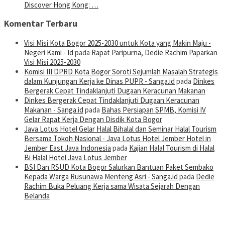
Discover Hong Kong: …
Komentar Terbaru
Visi Misi Kota Bogor 2025-2030 untuk Kota yang Makin Maju -
Negeri Kami - Id
pada
Rapat Paripurna, Dedie Rachim Paparkan
Visi Misi 2025-2030
Komisi III DPRD Kota Bogor Soroti Sejumlah Masalah Strategis
dalam Kunjungan Kerja ke Dinas PUPR - Sanga.id
pada
Dinkes
Bergerak Cepat Tindaklanjuti Dugaan Keracunan Makanan
Dinkes Bergerak Cepat Tindaklanjuti Dugaan Keracunan
Makanan - Sanga.id
pada
Bahas Persiapan SPMB, Komisi IV
Gelar Rapat Kerja Dengan Disdik Kota Bogor
Java Lotus Hotel Gelar Halal Bihalal dan Seminar Halal Tourism
Bersama Tokoh Nasional - Java Lotus Hotel Jember Hotel in
Jember East Java Indonesia
pada
Kajian Halal Tourism di Halal
Bi Halal Hotel Java Lotus Jember
BSI Dan RSUD Kota Bogor Salurkan Bantuan Paket Sembako
Kepada Warga Rusunawa Menteng Asri - Sanga.id
pada
Dedie
Rachim Buka Peluang Kerja sama Wisata Sejarah Dengan
Belanda