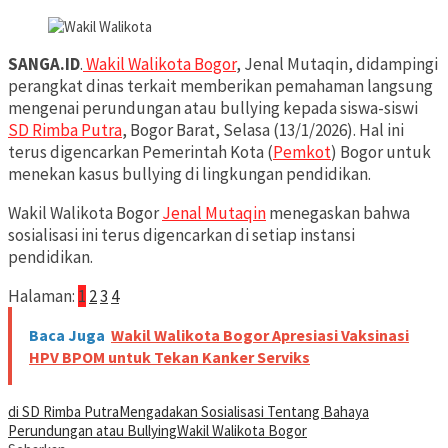
SANGA.ID
.
Wakil Walikota Bogor
, Jenal Mutaqin, didampingi
perangkat dinas terkait memberikan pemahaman langsung
mengenai perundungan atau bullying kepada siswa-siswi
SD Rimba Putra
, Bogor Barat, Selasa (13/1/2026). Hal ini
terus digencarkan Pemerintah Kota (
Pemkot
) Bogor untuk
menekan kasus bullying di lingkungan pendidikan.
Wakil Walikota Bogor
Jenal Mutaqin
menegaskan bahwa
sosialisasi ini terus digencarkan di setiap instansi
pendidikan.
Halaman:
1
2
3
4
Baca Juga
Wakil Walikota Bogor Apresiasi Vaksinasi
HPV BPOM untuk Tekan Kanker Serviks
di SD Rimba Putra
Mengadakan Sosialisasi Tentang Bahaya
Perundungan atau Bullying
Wakil Walikota Bogor