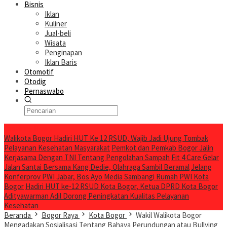
Bisnis
Iklan
Kuliner
Jual-beli
Wisata
Penginapan
Iklan Baris
Otomotif
Otodig
Pernaswabo
Breaking News
Walikota Bogor Hadiri HUT Ke 12 RSUD, Wajib Jadi Ujung Tombak
Pelayanan Kesehatan Masyarakat
Pemkot dan Pemkab Bogor Jalin
Kerjasama Dengan TNI Tentang Pengolahan Sampah
Fit 4 Care Gelar
Jalan Santai Bersama Kang Dedie, Olahraga Sambil Beramal
Jelang
Konferprov PWI Jabar, Bos Ayo Media Sambangi Rumah PWI Kota
Bogor
Hadiri HUT ke-12 RSUD Kota Bogor, Ketua DPRD Kota Bogor
Adityawarman Adil Dorong Peningkatan Kualitas Pelayanan
Kesehatan
Beranda
Bogor Raya
Kota Bogor
Wakil Walikota Bogor
Mengadakan Sosialisasi Tentang Bahaya Perundungan atau Bullying