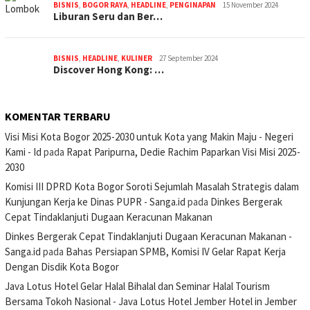
BISNIS
,
BOGOR RAYA
,
HEADLINE
,
PENGINAPAN
15 November 2024
Liburan Seru dan Ber…
BISNIS
,
HEADLINE
,
KULINER
27 September 2024
Discover Hong Kong: …
KOMENTAR TERBARU
Visi Misi Kota Bogor 2025-2030 untuk Kota yang Makin Maju - Negeri
Kami - Id
pada
Rapat Paripurna, Dedie Rachim Paparkan Visi Misi 2025-
2030
Komisi III DPRD Kota Bogor Soroti Sejumlah Masalah Strategis dalam
Kunjungan Kerja ke Dinas PUPR - Sanga.id
pada
Dinkes Bergerak
Cepat Tindaklanjuti Dugaan Keracunan Makanan
Dinkes Bergerak Cepat Tindaklanjuti Dugaan Keracunan Makanan -
Sanga.id
pada
Bahas Persiapan SPMB, Komisi IV Gelar Rapat Kerja
Dengan Disdik Kota Bogor
Java Lotus Hotel Gelar Halal Bihalal dan Seminar Halal Tourism
Bersama Tokoh Nasional - Java Lotus Hotel Jember Hotel in Jember