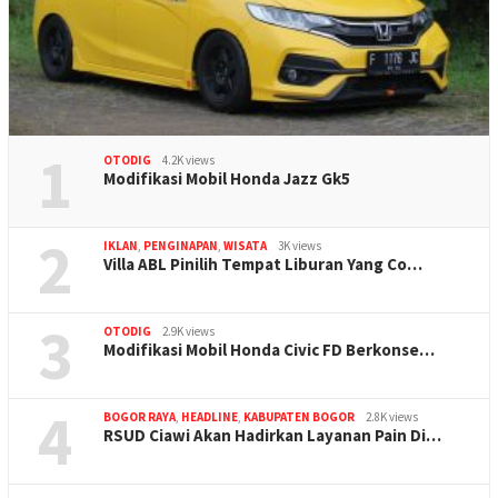
1
OTODIG
4.2K views
Modifikasi Mobil Honda Jazz Gk5
2
IKLAN
,
PENGINAPAN
,
WISATA
3K views
Villa ABL Pinilih Tempat Liburan Yang Co…
3
OTODIG
2.9K views
Modifikasi Mobil Honda Civic FD Berkonse…
4
BOGOR RAYA
,
HEADLINE
,
KABUPATEN BOGOR
2.8K views
RSUD Ciawi Akan Hadirkan Layanan Pain Di…