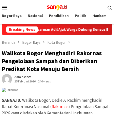
Loncat
Menu
ke
Mobile
konten
Bogor Raya
Nasional
Pendidikan
Politik
Hankam
a Bogor Adityawarman Adil Ajak Warga Dukung Sensus Ekonomi 2
Breaking News
Beranda
Bogor Raya
Kota Bogor
Walikota Bogor Menghadiri Rakornas
Pengelolaan Sampah dan Diberikan
Predikat Kota Menuju Bersih
Adminsanga
25 Februari 2026
246 views
SANGA.ID.
Walikota Bogor, Dedie A. Rachim menghadiri
Rapat Koordinasi Nasional (
Rakornas
) Pengelolaan Sampah
2026 yang diadakan oleh Kementerian Lingkungan