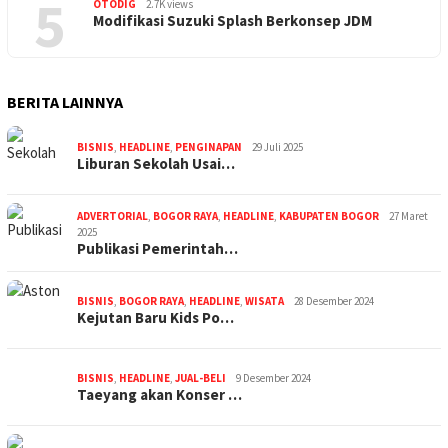
5
OTODIG
2.7K views
Modifikasi Suzuki Splash Berkonsep JDM
BERITA LAINNYA
BISNIS
,
HEADLINE
,
PENGINAPAN
29 Juli 2025
Liburan Sekolah Usai…
ADVERTORIAL
,
BOGOR RAYA
,
HEADLINE
,
KABUPATEN BOGOR
27 Maret
2025
Publikasi Pemerintah…
BISNIS
,
BOGOR RAYA
,
HEADLINE
,
WISATA
28 Desember 2024
Kejutan Baru Kids Po…
BISNIS
,
HEADLINE
,
JUAL-BELI
9 Desember 2024
Taeyang akan Konser …