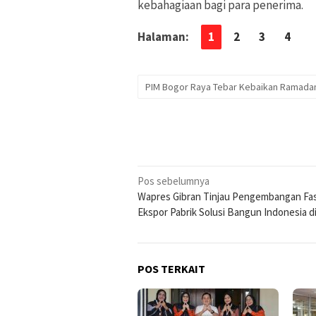
kebahagiaan bagi para penerima.
Halaman:
1
2
3
4
PIM Bogor Raya Tebar Kebaikan Ramada
Navigasi
Pos sebelumnya
Wapres Gibran Tinjau Pengembangan Fasi
pos
Ekspor Pabrik Solusi Bangun Indonesia d
POS TERKAIT