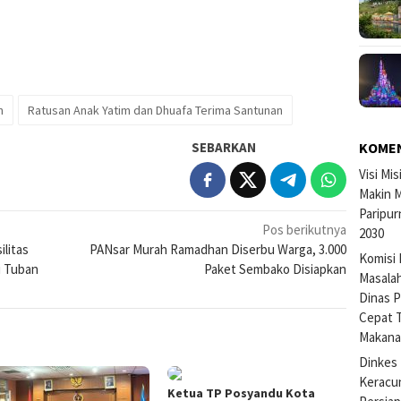
n
Ratusan Anak Yatim dan Dhuafa Terima Santunan
SEBARKAN
KOME
Visi Mi
Makin M
Paripur
Pos berikutnya
2030
litas
PANsar Murah Ramadhan Diserbu Warga, 3.000
Komisi 
i Tuban
Paket Sembako Disiapkan
Masalah
Dinas P
Cepat 
Makan
Dinkes 
Keracu
Ketua TP Posyandu Kota