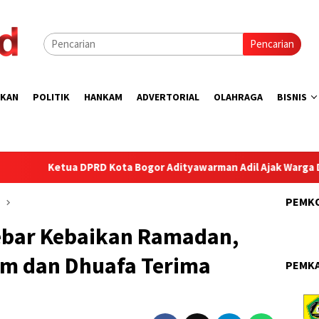
Pencarian
IKAN
POLITIK
HANKAM
ADVERTORIAL
OLAHRAGA
BISNIS
PRD Kota Bogor Adityawarman Adil Ajak Warga Dukung Sensus E
PEMK
ebar Kebaikan Ramadan,
im dan Dhuafa Terima
PEMK