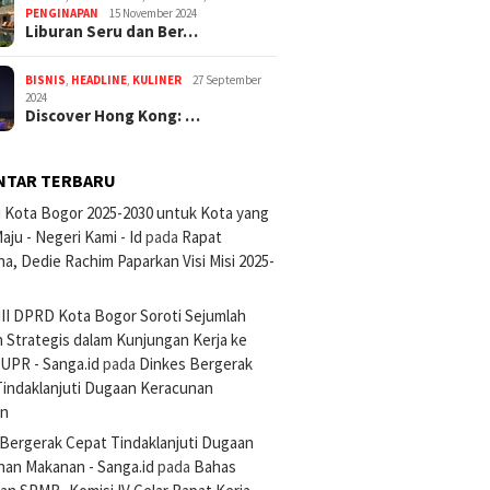
PENGINAPAN
15 November 2024
Liburan Seru dan Ber…
BISNIS
,
HEADLINE
,
KULINER
27 September
2024
Discover Hong Kong: …
NTAR TERBARU
si Kota Bogor 2025-2030 untuk Kota yang
aju - Negeri Kami - Id
pada
Rapat
na, Dedie Rachim Paparkan Visi Misi 2025-
III DPRD Kota Bogor Soroti Sejumlah
 Strategis dalam Kunjungan Kerja ke
UPR - Sanga.id
pada
Dinkes Bergerak
Tindaklanjuti Dugaan Keracunan
an
Bergerak Cepat Tindaklanjuti Dugaan
nan Makanan - Sanga.id
pada
Bahas