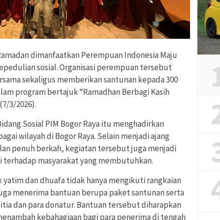
amadan dimanfaatkan Perempuan Indonesia Maju
epedulian sosial. Organisasi perempuan tersebut
rsama sekaligus memberikan santunan kepada 300
alam program bertajuk “Ramadhan Berbagi Kasih
7/3/2026).
h Bidang Sosial PIM Bogor Raya itu menghadirkan
agai wilayah di Bogor Raya. Selain menjadi ajang
lan penuh berkah, kegiatan tersebut juga menjadi
si terhadap masyarakat yang membutuhkan.
k yatim dan dhuafa tidak hanya mengikuti rangkaian
juga menerima bantuan berupa paket santunan serta
itia dan para donatur. Bantuan tersebut diharapkan
enambah kebahagiaan bagi para penerima di tengah