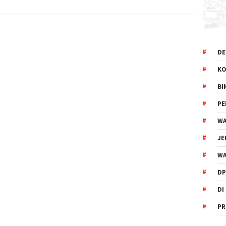
DE
KO
BI
P
WA
JE
WA
DP
DI
PR