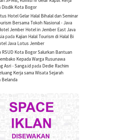
an SPMB, Komisi IV Gelar Rapat Kerja
 Disdik Kota Bogor
tus Hotel Gelar Halal Bihalal dan Seminar
ourism Bersama Tokoh Nasional - Java
otel Jember Hotel in Jember East Java
sia
pada
Kajian Halal Tourism di Halal Bi
otel Java Lotus Jember
n RSUD Kota Bogor Salurkan Bantuan
Sembako Kepada Warga Rusunawa
 Asri - Sanga.id
pada
Dedie Rachim
luang Kerja sama Wisata Sejarah
 Belanda