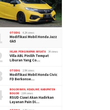
1
OTODIG
4.2K views
Modifikasi Mobil Honda Jazz
Gk5
2
IKLAN
,
PENGINAPAN
,
WISATA
3K views
Villa ABL Pinilih Tempat
Liburan Yang Co…
3
OTODIG
2.9K views
Modifikasi Mobil Honda Civic
FD Berkonse…
4
BOGOR RAYA
,
HEADLINE
,
KABUPATEN
BOGOR
2.8K views
RSUD Ciawi Akan Hadirkan
Layanan Pain Di…