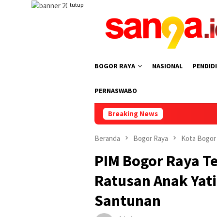
Loncat
tutup
ke
konten
BOGOR RAYA
NASIONAL
PENDID
PERNASWABO
Breaking News
Ketua D
Beranda
Bogor Raya
Kota Bogor
PIM Bogor Raya T
Ratusan Anak Yat
Santunan