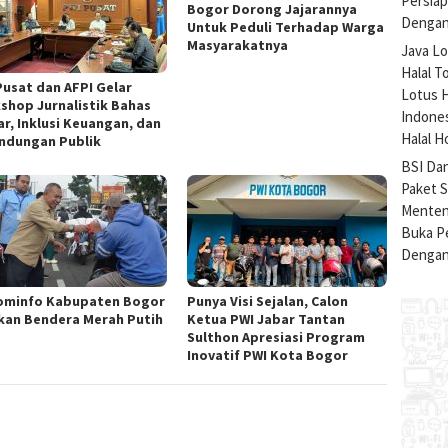
Persiap
Bogor Dorong Jajarannya
Dengan
Untuk Peduli Terhadap Warga
Masyarakatnya
Java Lo
Halal T
Pusat dan AFPI Gelar
Lotus H
shop Jurnalistik Bahas
Indone
ar, Inklusi Keuangan, dan
Halal H
indungan Publik
BSI Da
Paket 
Menteng
Buka Pe
Dengan
ominfo Kabupaten Bogor
Punya Visi Sejalan, Calon
kan Bendera Merah Putih
Ketua PWI Jabar Tantan
Sulthon Apresiasi Program
Inovatif PWI Kota Bogor