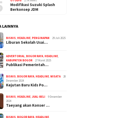
5
OTODIG
2.7K views
Modifikasi Suzuki Splash
Berkonsep JDM
A LAINNYA
BISNIS
,
HEADLINE
,
PENGINAPAN
29 Juli 2025
Liburan Sekolah Usai…
ADVERTORIAL
,
BOGOR RAYA
,
HEADLINE
,
KABUPATEN BOGOR
27 Maret 2025
Publikasi Pemerintah…
BISNIS
,
BOGOR RAYA
,
HEADLINE
,
WISATA
28
Desember 2024
Kejutan Baru Kids Po…
BISNIS
,
HEADLINE
,
JUAL-BELI
9 Desember
2024
Taeyang akan Konser …
BISNIS
,
BOGOR RAYA
,
HEADLINE
,