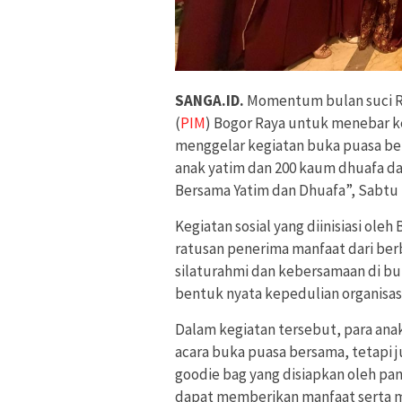
SANGA.ID.
Momentum bulan suci R
(
PIM
) Bogor Raya untuk menebar k
menggelar kegiatan buka puasa be
anak yatim dan 200 kaum dhuafa d
Bersama Yatim dan Dhuafa”, Sabtu (
Kegiatan sosial yang diinisiasi ole
ratusan penerima manfaat dari berb
silaturahmi dan kebersamaan di bu
bentuk nyata kepedulian organisa
Dalam kegiatan tersebut, para ana
acara buka puasa bersama, tetapi 
goodie bag yang disiapkan oleh pan
dapat memberikan manfaat serta m