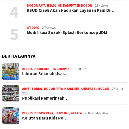
4
BOGOR RAYA
,
HEADLINE
,
KABUPATEN BOGOR
2.8K views
RSUD Ciawi Akan Hadirkan Layanan Pain Di…
5
OTODIG
2.7K views
Modifikasi Suzuki Splash Berkonsep JDM
BERITA LAINNYA
BISNIS
,
HEADLINE
,
PENGINAPAN
29 Juli 2025
Liburan Sekolah Usai…
ADVERTORIAL
,
BOGOR RAYA
,
HEADLINE
,
KABUPATEN BOGOR
27 Maret
2025
Publikasi Pemerintah…
BISNIS
,
BOGOR RAYA
,
HEADLINE
,
WISATA
28 Desember 2024
Kejutan Baru Kids Po…