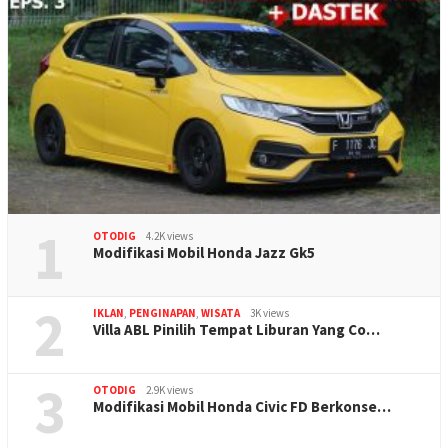
1
OTODIG
4.2K views
Modifikasi Mobil Honda Jazz Gk5
2
IKLAN
,
PENGINAPAN
,
WISATA
3K views
Villa ABL Pinilih Tempat Liburan Yang Co…
3
OTODIG
2.9K views
Modifikasi Mobil Honda Civic FD Berkonse…