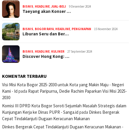
BISNIS
,
HEADLINE
,
JUAL-BELI
9 Desember 2024
Taeyang akan Konser …
BISNIS
,
BOGOR RAYA
,
HEADLINE
,
PENGINAPAN
15 November 2024
Liburan Seru dan Ber…
BISNIS
,
HEADLINE
,
KULINER
27 September 2024
Discover Hong Kong: …
KOMENTAR TERBARU
Visi Misi Kota Bogor 2025-2030 untuk Kota yang Makin Maju - Negeri
Kami - Id
pada
Rapat Paripurna, Dedie Rachim Paparkan Visi Misi 2025-
2030
Komisi III DPRD Kota Bogor Soroti Sejumlah Masalah Strategis dalam
Kunjungan Kerja ke Dinas PUPR - Sanga.id
pada
Dinkes Bergerak
Cepat Tindaklanjuti Dugaan Keracunan Makanan
Dinkes Bergerak Cepat Tindaklanjuti Dugaan Keracunan Makanan -