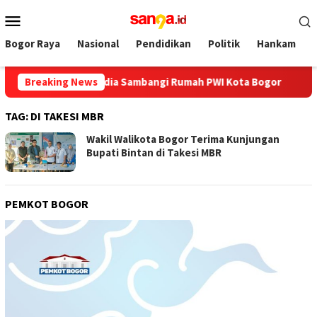
Loncat
Menu
ke
Mobile
konten
Bogor Raya
Nasional
Pendidikan
Politik
Hankam
r, Bos Ayo Media Sambangi Rumah PWI Kota Bogor
Breaking News
Hadiri
TAG:
DI TAKESI MBR
Wakil Walikota Bogor Terima Kunjungan
Bupati Bintan di Takesi MBR
PEMKOT BOGOR