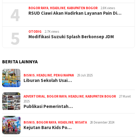
4
BOGOR RAYA
,
HEADLINE
,
KABUPATEN BOGOR
2.8K views
RSUD Ciawi Akan Hadirkan Layanan Pain Di…
5
OTODIG
2.7K views
Modifikasi Suzuki Splash Berkonsep JDM
BERITA LAINNYA
BISNIS
,
HEADLINE
,
PENGINAPAN
29 Juli 2025
Liburan Sekolah Usai…
ADVERTORIAL
,
BOGOR RAYA
,
HEADLINE
,
KABUPATEN BOGOR
27 Maret
2025
Publikasi Pemerintah…
BISNIS
,
BOGOR RAYA
,
HEADLINE
,
WISATA
28 Desember 2024
Kejutan Baru Kids Po…