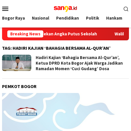
Loncat
Menu
ke
Mobile
konten
Bogor Raya
Nasional
Pendidikan
Politik
Hankam
kan Sinergi Tekan Angka Putus Sekolah
Breaking News
Walikota Bogor
TAG:
HADIRI KAJIAN ‘BAHAGIA BERSAMA AL-QUR’AN’
Hadiri Kajian ‘Bahagia Bersama Al-Qur’an’,
Ketua DPRD Kota Bogor Ajak Warga Jadikan
Ramadan Momen ‘Cuci Gudang’ Dosa
PEMKOT BOGOR