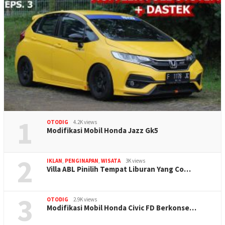
1
OTODIG
4.2K views
Modifikasi Mobil Honda Jazz Gk5
2
IKLAN
,
PENGINAPAN
,
WISATA
3K views
Villa ABL Pinilih Tempat Liburan Yang Co…
3
OTODIG
2.9K views
Modifikasi Mobil Honda Civic FD Berkonse…