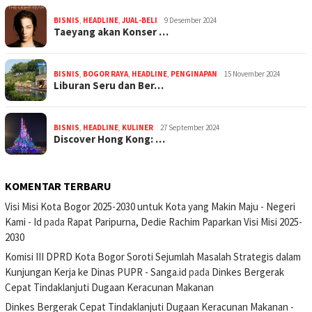
BISNIS
,
HEADLINE
,
JUAL-BELI
9 Desember 2024
Taeyang akan Konser …
BISNIS
,
BOGOR RAYA
,
HEADLINE
,
PENGINAPAN
15 November 2024
Liburan Seru dan Ber…
BISNIS
,
HEADLINE
,
KULINER
27 September 2024
Discover Hong Kong: …
KOMENTAR TERBARU
Visi Misi Kota Bogor 2025-2030 untuk Kota yang Makin Maju - Negeri
Kami - Id
pada
Rapat Paripurna, Dedie Rachim Paparkan Visi Misi 2025-
2030
Komisi III DPRD Kota Bogor Soroti Sejumlah Masalah Strategis dalam
Kunjungan Kerja ke Dinas PUPR - Sanga.id
pada
Dinkes Bergerak
Cepat Tindaklanjuti Dugaan Keracunan Makanan
Dinkes Bergerak Cepat Tindaklanjuti Dugaan Keracunan Makanan -