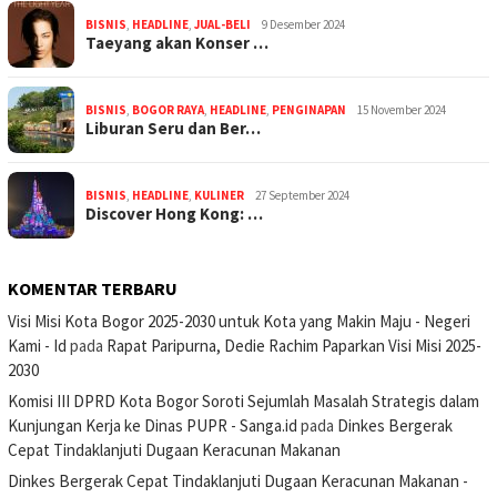
BISNIS
,
HEADLINE
,
JUAL-BELI
9 Desember 2024
Taeyang akan Konser …
BISNIS
,
BOGOR RAYA
,
HEADLINE
,
PENGINAPAN
15 November 2024
Liburan Seru dan Ber…
BISNIS
,
HEADLINE
,
KULINER
27 September 2024
Discover Hong Kong: …
KOMENTAR TERBARU
Visi Misi Kota Bogor 2025-2030 untuk Kota yang Makin Maju - Negeri
Kami - Id
pada
Rapat Paripurna, Dedie Rachim Paparkan Visi Misi 2025-
2030
Komisi III DPRD Kota Bogor Soroti Sejumlah Masalah Strategis dalam
Kunjungan Kerja ke Dinas PUPR - Sanga.id
pada
Dinkes Bergerak
Cepat Tindaklanjuti Dugaan Keracunan Makanan
Dinkes Bergerak Cepat Tindaklanjuti Dugaan Keracunan Makanan -