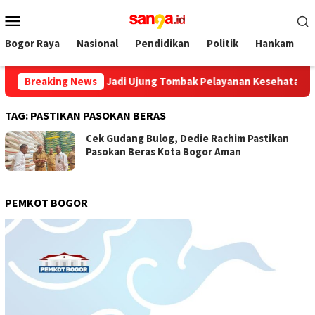
Loncat
Menu
ke
Mobile
konten
Bogor Raya
Nasional
Pendidikan
Politik
Hankam
2 RSUD, Wajib Jadi Ujung Tombak Pelayanan Kesehatan Masyaraka
Breaking News
TAG:
PASTIKAN PASOKAN BERAS
Cek Gudang Bulog, Dedie Rachim Pastikan
Pasokan Beras Kota Bogor Aman
PEMKOT BOGOR