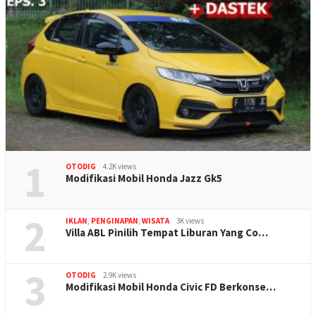
1
OTODIG
4.2K views
Modifikasi Mobil Honda Jazz Gk5
2
IKLAN
,
PENGINAPAN
,
WISATA
3K views
Villa ABL Pinilih Tempat Liburan Yang Co…
3
OTODIG
2.9K views
Modifikasi Mobil Honda Civic FD Berkonse…