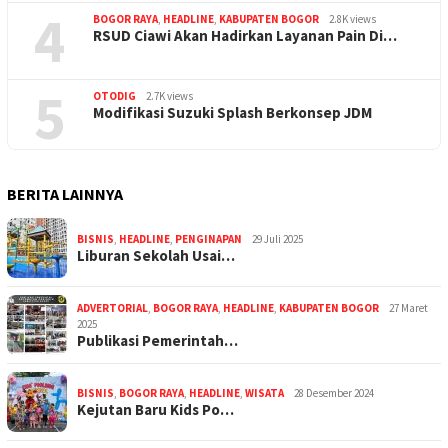
4
BOGOR RAYA
,
HEADLINE
,
KABUPATEN BOGOR
2.8K views
RSUD Ciawi Akan Hadirkan Layanan Pain Di…
5
OTODIG
2.7K views
Modifikasi Suzuki Splash Berkonsep JDM
BERITA LAINNYA
BISNIS
,
HEADLINE
,
PENGINAPAN
29 Juli 2025
Liburan Sekolah Usai…
ADVERTORIAL
,
BOGOR RAYA
,
HEADLINE
,
KABUPATEN BOGOR
27 Maret
2025
Publikasi Pemerintah…
BISNIS
,
BOGOR RAYA
,
HEADLINE
,
WISATA
28 Desember 2024
Kejutan Baru Kids Po…