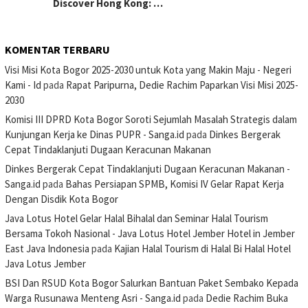
Discover Hong Kong: …
KOMENTAR TERBARU
Visi Misi Kota Bogor 2025-2030 untuk Kota yang Makin Maju - Negeri
Kami - Id
pada
Rapat Paripurna, Dedie Rachim Paparkan Visi Misi 2025-
2030
Komisi III DPRD Kota Bogor Soroti Sejumlah Masalah Strategis dalam
Kunjungan Kerja ke Dinas PUPR - Sanga.id
pada
Dinkes Bergerak
Cepat Tindaklanjuti Dugaan Keracunan Makanan
Dinkes Bergerak Cepat Tindaklanjuti Dugaan Keracunan Makanan -
Sanga.id
pada
Bahas Persiapan SPMB, Komisi IV Gelar Rapat Kerja
Dengan Disdik Kota Bogor
Java Lotus Hotel Gelar Halal Bihalal dan Seminar Halal Tourism
Bersama Tokoh Nasional - Java Lotus Hotel Jember Hotel in Jember
East Java Indonesia
pada
Kajian Halal Tourism di Halal Bi Halal Hotel
Java Lotus Jember
BSI Dan RSUD Kota Bogor Salurkan Bantuan Paket Sembako Kepada
Warga Rusunawa Menteng Asri - Sanga.id
pada
Dedie Rachim Buka