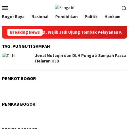
Loncat
Menu
ke
Mobile
konten
Bogor Raya
Nasional
Pendidikan
Politik
Hankam
diri HUT Ke 12 RSUD, Wajib Jadi Ujung Tombak Pelayanan Keseha
Breaking News
TAG:
PUNGUTI SAMPAH
Jenal Mutaqin dan DLH Punguti Sampah Pasca
Helaran HJB
PEMKOT BOGOR
PEMKAB BOGOR