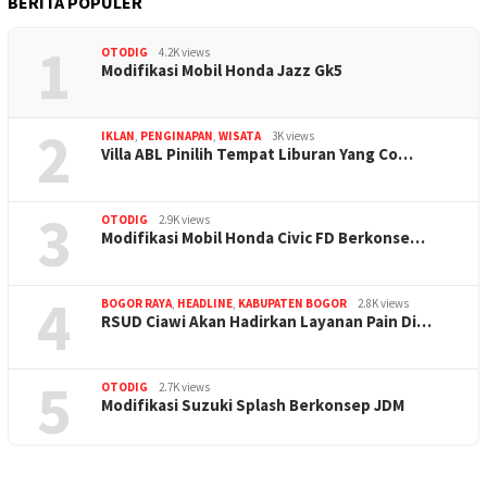
BERITA POPULER
1
OTODIG
4.2K views
Modifikasi Mobil Honda Jazz Gk5
2
IKLAN
,
PENGINAPAN
,
WISATA
3K views
Villa ABL Pinilih Tempat Liburan Yang Co…
3
OTODIG
2.9K views
Modifikasi Mobil Honda Civic FD Berkonse…
4
BOGOR RAYA
,
HEADLINE
,
KABUPATEN BOGOR
2.8K views
RSUD Ciawi Akan Hadirkan Layanan Pain Di…
5
OTODIG
2.7K views
Modifikasi Suzuki Splash Berkonsep JDM