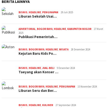
BERITA LAINNYA
BISNIS
,
HEADLINE
,
PENGINAPAN
29 Juli 2025
Liburan Sekolah Usai…
ADVERTORIAL
,
BOGOR RAYA
,
HEADLINE
,
KABUPATEN BOGOR
27 Maret
2025
Publikasi Pemerintah…
BISNIS
,
BOGOR RAYA
,
HEADLINE
,
WISATA
28 Desember 2024
Kejutan Baru Kids Po…
BISNIS
,
HEADLINE
,
JUAL-BELI
9 Desember 2024
Taeyang akan Konser …
BISNIS
,
BOGOR RAYA
,
HEADLINE
,
PENGINAPAN
15 November 2024
Liburan Seru dan Ber…
BISNIS
,
HEADLINE
,
KULINER
27 September 2024