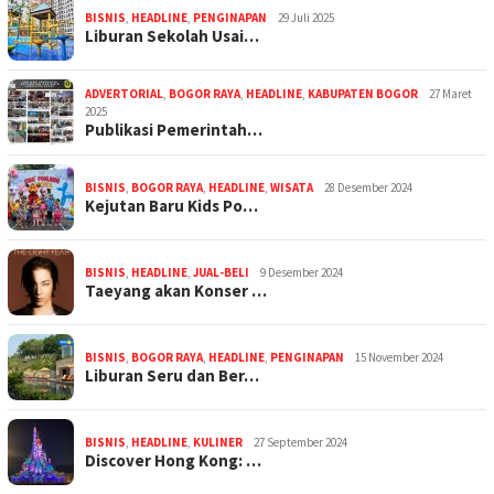
BISNIS
,
HEADLINE
,
PENGINAPAN
29 Juli 2025
Liburan Sekolah Usai…
ADVERTORIAL
,
BOGOR RAYA
,
HEADLINE
,
KABUPATEN BOGOR
27 Maret
2025
Publikasi Pemerintah…
BISNIS
,
BOGOR RAYA
,
HEADLINE
,
WISATA
28 Desember 2024
Kejutan Baru Kids Po…
BISNIS
,
HEADLINE
,
JUAL-BELI
9 Desember 2024
Taeyang akan Konser …
BISNIS
,
BOGOR RAYA
,
HEADLINE
,
PENGINAPAN
15 November 2024
Liburan Seru dan Ber…
BISNIS
,
HEADLINE
,
KULINER
27 September 2024
Discover Hong Kong: …