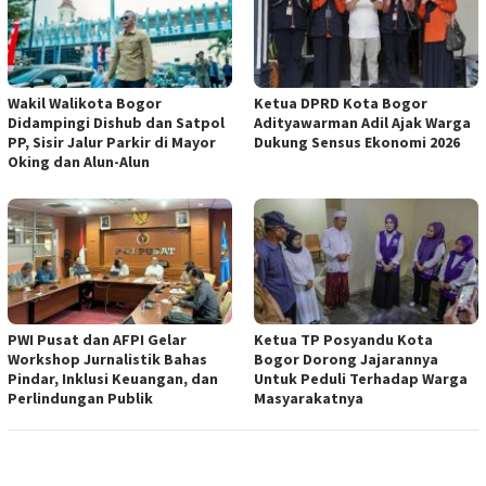
Wakil Walikota Bogor
Ketua DPRD Kota Bogor
Didampingi Dishub dan Satpol
Adityawarman Adil Ajak Warga
PP, Sisir Jalur Parkir di Mayor
Dukung Sensus Ekonomi 2026
Oking dan Alun-Alun
PWI Pusat dan AFPI Gelar
Ketua TP Posyandu Kota
Workshop Jurnalistik Bahas
Bogor Dorong Jajarannya
Pindar, Inklusi Keuangan, dan
Untuk Peduli Terhadap Warga
Perlindungan Publik
Masyarakatnya