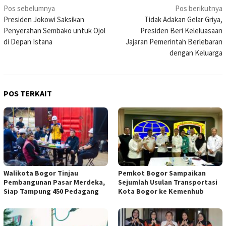
Navigasi
Pos sebelumnya
Pos berikutnya
Presiden Jokowi Saksikan
Tidak Adakan Gelar Griya,
pos
Penyerahan Sembako untuk Ojol
Presiden Beri Keleluasaan
di Depan Istana
Jajaran Pemerintah Berlebaran
dengan Keluarga
POS TERKAIT
Walikota Bogor Tinjau
Pemkot Bogor Sampaikan
Pembangunan Pasar Merdeka,
Sejumlah Usulan Transportasi
Siap Tampung 450 Pedagang
Kota Bogor ke Kemenhub