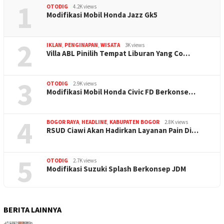
1
OTODIG
4.2K views
Modifikasi Mobil Honda Jazz Gk5
2
IKLAN
,
PENGINAPAN
,
WISATA
3K views
Villa ABL Pinilih Tempat Liburan Yang Co…
3
OTODIG
2.9K views
Modifikasi Mobil Honda Civic FD Berkonse…
4
BOGOR RAYA
,
HEADLINE
,
KABUPATEN BOGOR
2.8K views
RSUD Ciawi Akan Hadirkan Layanan Pain Di…
5
OTODIG
2.7K views
Modifikasi Suzuki Splash Berkonsep JDM
BERITA LAINNYA