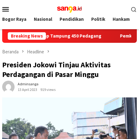
Loncat
Menu
ke
Mobile
konten
Bogor Raya
Nasional
Pendidikan
Politik
Hankam
eka, Siap Tampung 450 Pedagang
Breaking News
Pemkot Bogor Sampaik
Beranda
Headline
Presiden Jokowi Tinjau Aktivitas
Perdagangan di Pasar Minggu
Adminsanga
13 April 2023
919 views