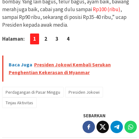
bombay. Yang lain bagus, telur bagus, ayam baik, bawang
merah juga baik, cabai yang dulu sampai
Rp100 (ribu)
,
sampai Rp90 ribu, sekarang di posisi Rp35-40 ribu,” ucap
Presiden kepada awak media.
Halaman:
1
2
3
4
Baca Juga
Presiden Jokowi Kembali Serukan
Penghentian Kekerasan di Myanmar
Perdagangan di Pasar Minggu
Presiden Jokowi
Tinjau Aktivitas
SEBARKAN