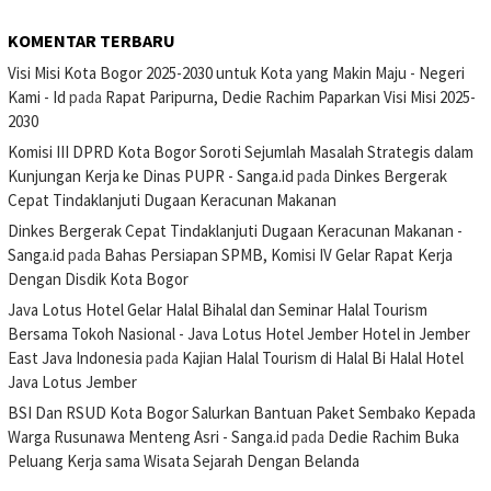
KOMENTAR TERBARU
Visi Misi Kota Bogor 2025-2030 untuk Kota yang Makin Maju - Negeri
Kami - Id
pada
Rapat Paripurna, Dedie Rachim Paparkan Visi Misi 2025-
2030
Komisi III DPRD Kota Bogor Soroti Sejumlah Masalah Strategis dalam
Kunjungan Kerja ke Dinas PUPR - Sanga.id
pada
Dinkes Bergerak
Cepat Tindaklanjuti Dugaan Keracunan Makanan
Dinkes Bergerak Cepat Tindaklanjuti Dugaan Keracunan Makanan -
Sanga.id
pada
Bahas Persiapan SPMB, Komisi IV Gelar Rapat Kerja
Dengan Disdik Kota Bogor
Java Lotus Hotel Gelar Halal Bihalal dan Seminar Halal Tourism
Bersama Tokoh Nasional - Java Lotus Hotel Jember Hotel in Jember
East Java Indonesia
pada
Kajian Halal Tourism di Halal Bi Halal Hotel
Java Lotus Jember
BSI Dan RSUD Kota Bogor Salurkan Bantuan Paket Sembako Kepada
Warga Rusunawa Menteng Asri - Sanga.id
pada
Dedie Rachim Buka
Peluang Kerja sama Wisata Sejarah Dengan Belanda