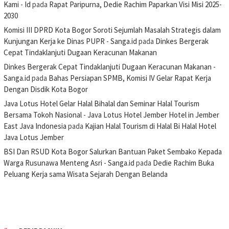
Kami - Id
pada
Rapat Paripurna, Dedie Rachim Paparkan Visi Misi 2025-
2030
Komisi III DPRD Kota Bogor Soroti Sejumlah Masalah Strategis dalam
Kunjungan Kerja ke Dinas PUPR - Sanga.id
pada
Dinkes Bergerak
Cepat Tindaklanjuti Dugaan Keracunan Makanan
Dinkes Bergerak Cepat Tindaklanjuti Dugaan Keracunan Makanan -
Sanga.id
pada
Bahas Persiapan SPMB, Komisi IV Gelar Rapat Kerja
Dengan Disdik Kota Bogor
Java Lotus Hotel Gelar Halal Bihalal dan Seminar Halal Tourism
Bersama Tokoh Nasional - Java Lotus Hotel Jember Hotel in Jember
East Java Indonesia
pada
Kajian Halal Tourism di Halal Bi Halal Hotel
Java Lotus Jember
BSI Dan RSUD Kota Bogor Salurkan Bantuan Paket Sembako Kepada
Warga Rusunawa Menteng Asri - Sanga.id
pada
Dedie Rachim Buka
Peluang Kerja sama Wisata Sejarah Dengan Belanda