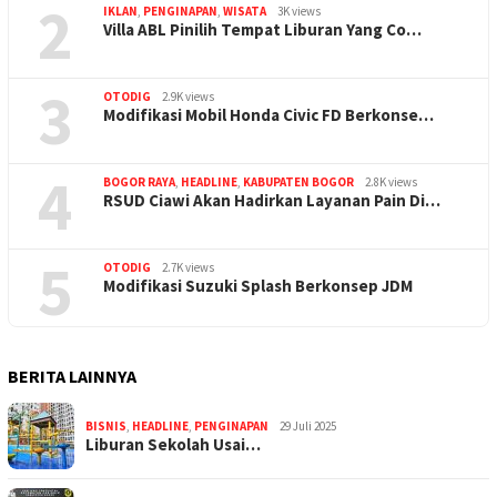
2
IKLAN
,
PENGINAPAN
,
WISATA
3K views
Villa ABL Pinilih Tempat Liburan Yang Co…
3
OTODIG
2.9K views
Modifikasi Mobil Honda Civic FD Berkonse…
4
BOGOR RAYA
,
HEADLINE
,
KABUPATEN BOGOR
2.8K views
RSUD Ciawi Akan Hadirkan Layanan Pain Di…
5
OTODIG
2.7K views
Modifikasi Suzuki Splash Berkonsep JDM
BERITA LAINNYA
BISNIS
,
HEADLINE
,
PENGINAPAN
29 Juli 2025
Liburan Sekolah Usai…