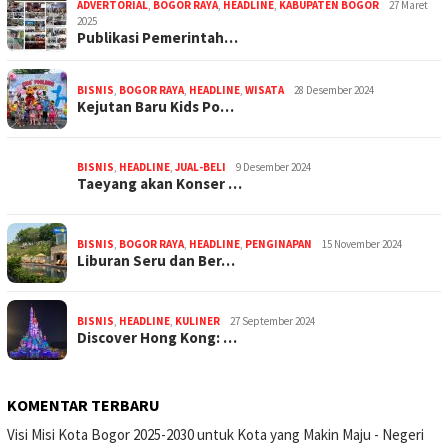
ADVERTORIAL
,
BOGOR RAYA
,
HEADLINE
,
KABUPATEN BOGOR
27 Maret
2025
Publikasi Pemerintah…
BISNIS
,
BOGOR RAYA
,
HEADLINE
,
WISATA
28 Desember 2024
Kejutan Baru Kids Po…
BISNIS
,
HEADLINE
,
JUAL-BELI
9 Desember 2024
Taeyang akan Konser …
BISNIS
,
BOGOR RAYA
,
HEADLINE
,
PENGINAPAN
15 November 2024
Liburan Seru dan Ber…
BISNIS
,
HEADLINE
,
KULINER
27 September 2024
Discover Hong Kong: …
KOMENTAR TERBARU
Visi Misi Kota Bogor 2025-2030 untuk Kota yang Makin Maju - Negeri