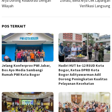
Arya Dorong Kolaborasi Dengan
Zonasi, Bima Arya Cek Lapangan
Wilayah
Verifikasi Langsung
POS TERKAIT
Jelang Konferprov PWI Jabar,
Hadiri HUT ke-12 RSUD Kota
Bos Ayo Media Sambangi
Bogor, Ketua DPRD Kota
Rumah PWI Kota Bogor
Bogor Adityawarman Adil
Dorong Peningkatan Kualitas
Pelayanan Kesehatan