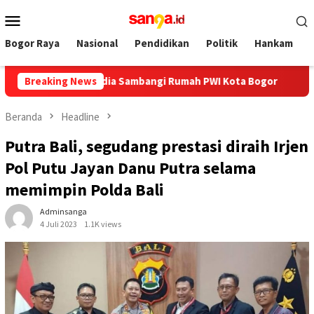
Loncat
Menu
ke
Mobile
konten
Bogor Raya
Nasional
Pendidikan
Politik
Hankam
s Ayo Media Sambangi Rumah PWI Kota Bogor
Breaking News
Hadiri HUT 
Beranda
Headline
Putra Bali, segudang prestasi diraih Irjen
Pol Putu Jayan Danu Putra selama
memimpin Polda Bali
Adminsanga
4 Juli 2023
1.1K views