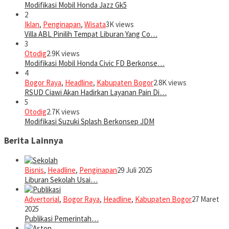
Modifikasi Mobil Honda Jazz Gk5
2
Iklan
,
Penginapan
,
Wisata
3K views
Villa ABL Pinilih Tempat Liburan Yang Co…
3
Otodig
2.9K views
Modifikasi Mobil Honda Civic FD Berkonse…
4
Bogor Raya
,
Headline
,
Kabupaten Bogor
2.8K views
RSUD Ciawi Akan Hadirkan Layanan Pain Di…
5
Otodig
2.7K views
Modifikasi Suzuki Splash Berkonsep JDM
Berita Lainnya
Bisnis
,
Headline
,
Penginapan
29 Juli 2025
Liburan Sekolah Usai…
Advertorial
,
Bogor Raya
,
Headline
,
Kabupaten Bogor
27 Maret
2025
Publikasi Pemerintah…