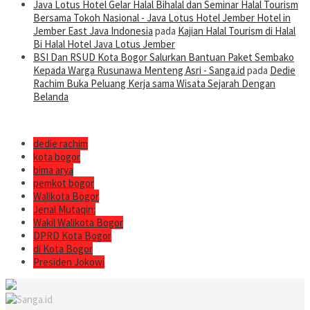
Java Lotus Hotel Gelar Halal Bihalal dan Seminar Halal Tourism
Bersama Tokoh Nasional - Java Lotus Hotel Jember Hotel in
Jember East Java Indonesia
pada
Kajian Halal Tourism di Halal
Bi Halal Hotel Java Lotus Jember
BSI Dan RSUD Kota Bogor Salurkan Bantuan Paket Sembako
Kepada Warga Rusunawa Menteng Asri - Sanga.id
pada
Dedie
Rachim Buka Peluang Kerja sama Wisata Sejarah Dengan
Belanda
dedie rachim
kota bogor
bima arya
pemkot bogor
Walikota Bogor
Jenal Mutaqin:
Wakil Walikota Bogor
DPRD Kota Bogor
di Kota Bogor
Presiden Jokowi