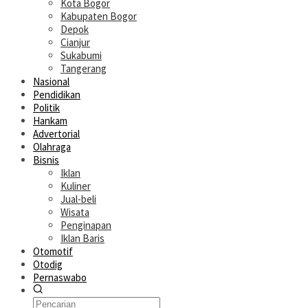
Kota Bogor
Kabupaten Bogor
Depok
Cianjur
Sukabumi
Tangerang
Nasional
Pendidikan
Politik
Hankam
Advertorial
Olahraga
Bisnis
Iklan
Kuliner
Jual-beli
Wisata
Penginapan
Iklan Baris
Otomotif
Otodig
Pernaswabo