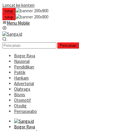
Loncat ke konten
tutup
tutup
Menu Mobile
Pencarian
Bogor Raya
Nasional
Pendidikan
Politik
Hankam
Advertorial
Olahraga
Bisnis
Otomotif
Otodig
Pernaswabo
Bogor Raya