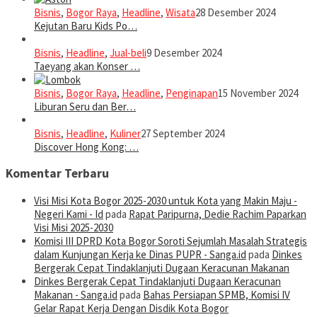
Bisnis
,
Bogor Raya
,
Headline
,
Wisata
28 Desember 2024
Kejutan Baru Kids Po…
Bisnis
,
Headline
,
Jual-beli
9 Desember 2024
Taeyang akan Konser …
Bisnis
,
Bogor Raya
,
Headline
,
Penginapan
15 November 2024
Liburan Seru dan Ber…
Bisnis
,
Headline
,
Kuliner
27 September 2024
Discover Hong Kong: …
Komentar Terbaru
Visi Misi Kota Bogor 2025-2030 untuk Kota yang Makin Maju -
Negeri Kami - Id
pada
Rapat Paripurna, Dedie Rachim Paparkan
Visi Misi 2025-2030
Komisi III DPRD Kota Bogor Soroti Sejumlah Masalah Strategis
dalam Kunjungan Kerja ke Dinas PUPR - Sanga.id
pada
Dinkes
Bergerak Cepat Tindaklanjuti Dugaan Keracunan Makanan
Dinkes Bergerak Cepat Tindaklanjuti Dugaan Keracunan
Makanan - Sanga.id
pada
Bahas Persiapan SPMB, Komisi IV
Gelar Rapat Kerja Dengan Disdik Kota Bogor