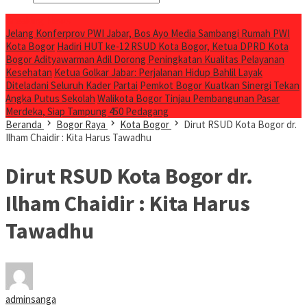
Breaking News
Jelang Konferprov PWI Jabar, Bos Ayo Media Sambangi Rumah PWI
Kota Bogor
Hadiri HUT ke-12 RSUD Kota Bogor, Ketua DPRD Kota
Bogor Adityawarman Adil Dorong Peningkatan Kualitas Pelayanan
Kesehatan
Ketua Golkar Jabar: Perjalanan Hidup Bahlil Layak
Diteladani Seluruh Kader Partai
Pemkot Bogor Kuatkan Sinergi Tekan
Angka Putus Sekolah
Walikota Bogor Tinjau Pembangunan Pasar
Merdeka, Siap Tampung 450 Pedagang
Beranda
Bogor Raya
Kota Bogor
Dirut RSUD Kota Bogor dr.
Ilham Chaidir : Kita Harus Tawadhu
Dirut RSUD Kota Bogor dr.
Ilham Chaidir : Kita Harus
Tawadhu
adminsanga