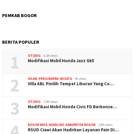
PEMKAB BOGOR
BERITA POPULER
1
OTODIG
4.2K views
Modifikasi Mobil Honda Jazz Gk5
2
IKLAN
,
PENGINAPAN
,
WISATA
3K views
Villa ABL Pinilih Tempat Liburan Yang Co…
3
OTODIG
2.9K views
Modifikasi Mobil Honda Civic FD Berkonse…
4
BOGOR RAYA
,
HEADLINE
,
KABUPATEN BOGOR
2.8K views
RSUD Ciawi Akan Hadirkan Layanan Pain Di…