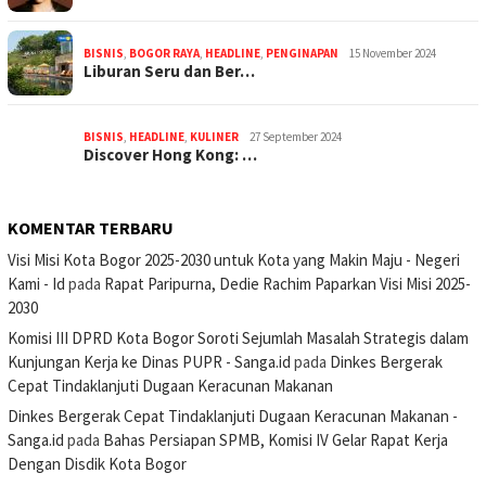
BISNIS
,
BOGOR RAYA
,
HEADLINE
,
PENGINAPAN
15 November 2024
Liburan Seru dan Ber…
BISNIS
,
HEADLINE
,
KULINER
27 September 2024
Discover Hong Kong: …
KOMENTAR TERBARU
Visi Misi Kota Bogor 2025-2030 untuk Kota yang Makin Maju - Negeri
Kami - Id
pada
Rapat Paripurna, Dedie Rachim Paparkan Visi Misi 2025-
2030
Komisi III DPRD Kota Bogor Soroti Sejumlah Masalah Strategis dalam
Kunjungan Kerja ke Dinas PUPR - Sanga.id
pada
Dinkes Bergerak
Cepat Tindaklanjuti Dugaan Keracunan Makanan
Dinkes Bergerak Cepat Tindaklanjuti Dugaan Keracunan Makanan -
Sanga.id
pada
Bahas Persiapan SPMB, Komisi IV Gelar Rapat Kerja
Dengan Disdik Kota Bogor