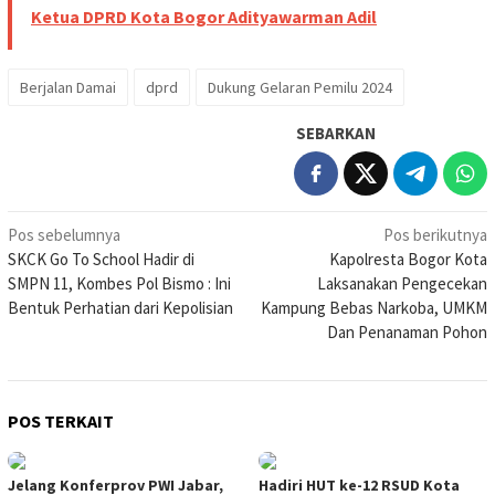
Ketua DPRD Kota Bogor Adityawarman Adil
Berjalan Damai
dprd
Dukung Gelaran Pemilu 2024
SEBARKAN
Navigasi
Pos sebelumnya
Pos berikutnya
SKCK Go To School Hadir di
Kapolresta Bogor Kota
pos
SMPN 11, Kombes Pol Bismo : Ini
Laksanakan Pengecekan
Bentuk Perhatian dari Kepolisian
Kampung Bebas Narkoba, UMKM
Dan Penanaman Pohon
POS TERKAIT
Jelang Konferprov PWI Jabar,
Hadiri HUT ke-12 RSUD Kota