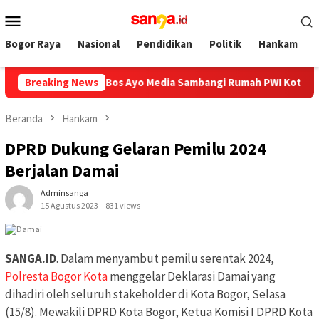
Loncat
Menu
ke
Mobile
konten
Bogor Raya
Nasional
Pendidikan
Politik
Hankam
rprov PWI Jabar, Bos Ayo Media Sambangi Rumah PWI Kota Bogor
Breaking News
Beranda
Hankam
DPRD Dukung Gelaran Pemilu 2024
Berjalan Damai
Adminsanga
15 Agustus 2023
831 views
SANGA.ID
. Dalam menyambut pemilu serentak 2024,
Polresta Bogor Kota
menggelar Deklarasi Damai yang
dihadiri oleh seluruh stakeholder di Kota Bogor, Selasa
(15/8). Mewakili DPRD Kota Bogor, Ketua Komisi I DPRD Kota