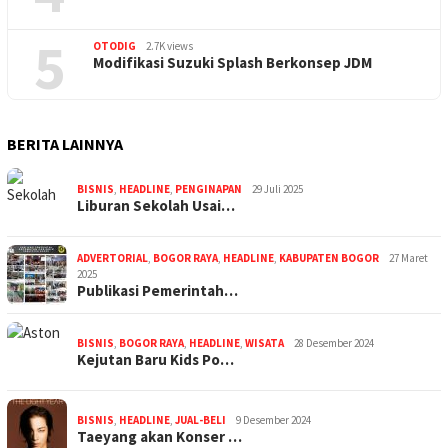
5
OTODIG
2.7K views
Modifikasi Suzuki Splash Berkonsep JDM
BERITA LAINNYA
BISNIS
,
HEADLINE
,
PENGINAPAN
29 Juli 2025
Liburan Sekolah Usai…
ADVERTORIAL
,
BOGOR RAYA
,
HEADLINE
,
KABUPATEN BOGOR
27 Maret
2025
Publikasi Pemerintah…
BISNIS
,
BOGOR RAYA
,
HEADLINE
,
WISATA
28 Desember 2024
Kejutan Baru Kids Po…
BISNIS
,
HEADLINE
,
JUAL-BELI
9 Desember 2024
Taeyang akan Konser …