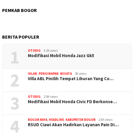
PEMKAB BOGOR
BERITA POPULER
1
OTODIG
4.2K views
Modifikasi Mobil Honda Jazz Gk5
2
IKLAN
,
PENGINAPAN
,
WISATA
3K views
Villa ABL Pinilih Tempat Liburan Yang Co…
3
OTODIG
2.9K views
Modifikasi Mobil Honda Civic FD Berkonse…
4
BOGOR RAYA
,
HEADLINE
,
KABUPATEN BOGOR
2.8K views
RSUD Ciawi Akan Hadirkan Layanan Pain Di…