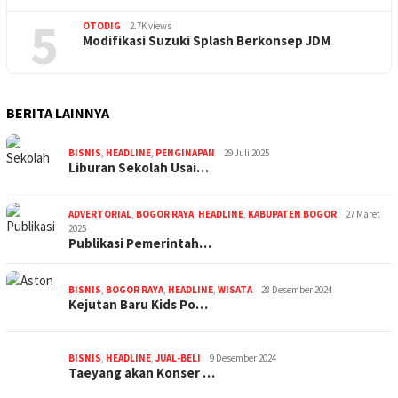
5
OTODIG
2.7K views
Modifikasi Suzuki Splash Berkonsep JDM
BERITA LAINNYA
BISNIS
,
HEADLINE
,
PENGINAPAN
29 Juli 2025
Liburan Sekolah Usai…
ADVERTORIAL
,
BOGOR RAYA
,
HEADLINE
,
KABUPATEN BOGOR
27 Maret
2025
Publikasi Pemerintah…
BISNIS
,
BOGOR RAYA
,
HEADLINE
,
WISATA
28 Desember 2024
Kejutan Baru Kids Po…
BISNIS
,
HEADLINE
,
JUAL-BELI
9 Desember 2024
Taeyang akan Konser …