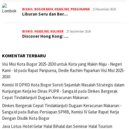
BISNIS
,
BOGOR RAYA
,
HEADLINE
,
PENGINAPAN
15 November 2024
Liburan Seru dan Ber…
BISNIS
,
HEADLINE
,
KULINER
27 September 2024
Discover Hong Kong: …
KOMENTAR TERBARU
Visi Misi Kota Bogor 2025-2030 untuk Kota yang Makin Maju - Negeri
Kami - Id
pada
Rapat Paripurna, Dedie Rachim Paparkan Visi Misi 2025-
2030
Komisi III DPRD Kota Bogor Soroti Sejumlah Masalah Strategis dalam
Kunjungan Kerja ke Dinas PUPR - Sanga.id
pada
Dinkes Bergerak
Cepat Tindaklanjuti Dugaan Keracunan Makanan
Dinkes Bergerak Cepat Tindaklanjuti Dugaan Keracunan Makanan -
Sanga.id
pada
Bahas Persiapan SPMB, Komisi IV Gelar Rapat Kerja
Dengan Disdik Kota Bogor
Java Lotus Hotel Gelar Halal Bihalal dan Seminar Halal Tourism