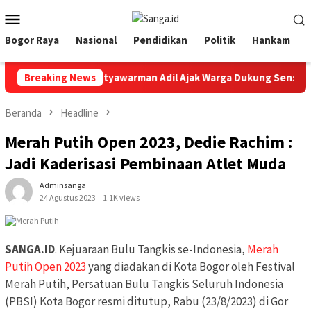
Loncat
Menu
ke
Mobile
konten
Bogor Raya
Nasional
Pendidikan
Politik
Hankam
D Kota Bogor Adityawarman Adil Ajak Warga Dukung Sensus Eko
Breaking News
Beranda
Headline
Merah Putih Open 2023, Dedie Rachim :
Jadi Kaderisasi Pembinaan Atlet Muda
Adminsanga
24 Agustus 2023
1.1K views
SANGA.ID
. Kejuaraan Bulu Tangkis se-Indonesia,
Merah
Putih Open 2023
yang diadakan di Kota Bogor oleh Festival
Merah Putih, Persatuan Bulu Tangkis Seluruh Indonesia
(PBSI) Kota Bogor resmi ditutup, Rabu (23/8/2023) di Gor