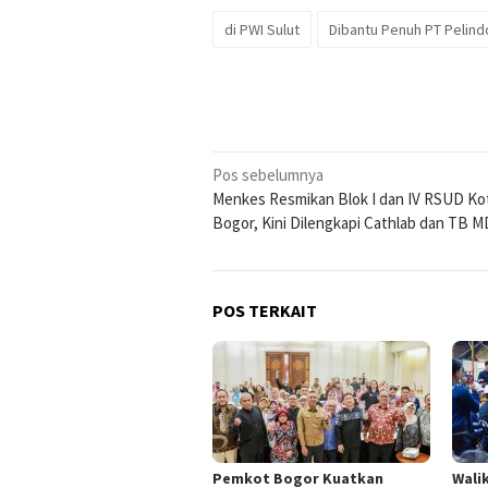
di PWI Sulut
Dibantu Penuh PT Pelind
Navigasi
Pos sebelumnya
Menkes Resmikan Blok I dan IV RSUD Ko
pos
Bogor, Kini Dilengkapi Cathlab dan TB 
POS TERKAIT
Pemkot Bogor Kuatkan
Wali