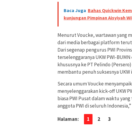
Baca Juga
Bahas Quickwin Kem
kunjungan Pimpinan Aisyiyah W
Menurut Voucke, wartawan yang 
dari media berbagai platform terut
Dari segenap pengurus PWI Provin
terselenggaranya UKW PWI-BUMN di 
khususnya ke PT Pelindo (Persero)
membantu penuh suksesnya UKW in
Secara umum Voucke menyampaikan
menyelenggarakan kick-off UKW PW
biasa PWI Pusat dalam waktu yang 
anggota PWI di seluruh Indonesia,”
Halaman:
1
2
3