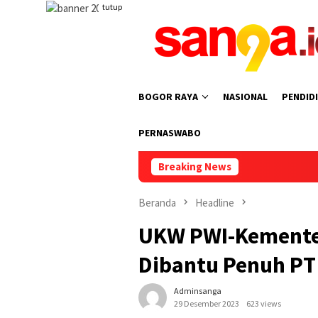
Loncat
tutup
ke
konten
BOGOR RAYA
NASIONAL
PENDID
PERNASWABO
Breaking News
Pemkot 
Beranda
Headline
UKW PWI-Kementer
Dibantu Penuh PT 
Adminsanga
29 Desember 2023
623 views