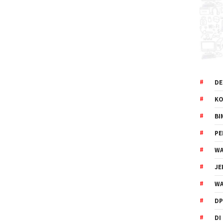
DE
KO
BI
P
WA
JE
WA
DP
DI