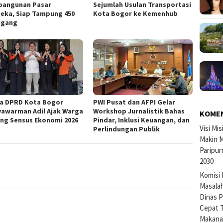
angunan Pasar
Sejumlah Usulan Transportasi
eka, Siap Tampung 450
Kota Bogor ke Kemenhub
agang
a DPRD Kota Bogor
PWI Pusat dan AFPI Gelar
yawarman Adil Ajak Warga
Workshop Jurnalistik Bahas
KOME
ng Sensus Ekonomi 2026
Pindar, Inklusi Keuangan, dan
Visi Mi
Perlindungan Publik
Makin M
Paripur
2030
Komisi 
Masalah
Dinas P
Cepat 
Makan