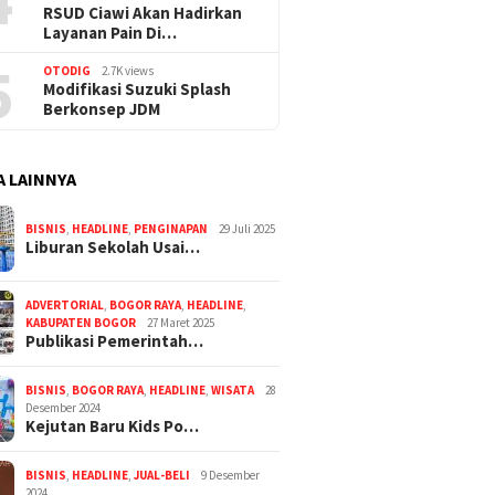
4
RSUD Ciawi Akan Hadirkan
Layanan Pain Di…
5
OTODIG
2.7K views
Modifikasi Suzuki Splash
Berkonsep JDM
A LAINNYA
BISNIS
,
HEADLINE
,
PENGINAPAN
29 Juli 2025
Liburan Sekolah Usai…
ADVERTORIAL
,
BOGOR RAYA
,
HEADLINE
,
KABUPATEN BOGOR
27 Maret 2025
Publikasi Pemerintah…
BISNIS
,
BOGOR RAYA
,
HEADLINE
,
WISATA
28
Desember 2024
Kejutan Baru Kids Po…
BISNIS
,
HEADLINE
,
JUAL-BELI
9 Desember
2024