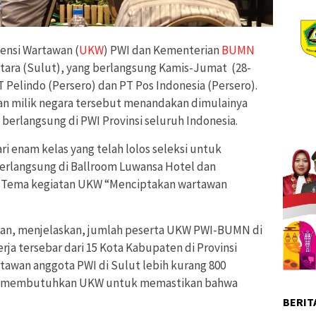
ensi Wartawan (
UKW
) PWI dan Kementerian
BUMN
Utara (Sulut), yang berlangsung Kamis-Jumat (28-
 Pelindo (Persero) dan PT Pos Indonesia (Persero).
n milik negara tersebut menandakan dimulainya
rlangsung di PWI Provinsi seluruh Indonesia.
ri enam kelas yang telah lolos seleksi untuk
rlangsung di Ballroom Luwansa Hotel dan
. Tema kegiatan UKW “Menciptakan wartawan
aan, menjelaskan, jumlah peserta UKW PWI-BUMN di
ja tersebar dari 15 Kota Kabupaten di Provinsi
awan anggota PWI di Sulut lebih kurang 800
an membutuhkan UKW untuk memastikan bahwa
BERIT