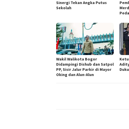
Sinergi Tekan Angka Putus
Pemb
Sekolah
Merd
Ped
Wakil Walikota Bogor
Ketu
Didampingi Dishub dan Satpol
Adit
PP, Sisir Jalur Parkir di Mayor
Duku
Oking dan Alun-Alun