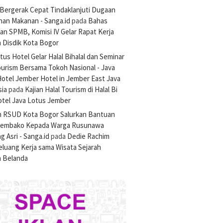
Bergerak Cepat Tindaklanjuti Dugaan
nan Makanan - Sanga.id
pada
Bahas
an SPMB, Komisi IV Gelar Rapat Kerja
 Disdik Kota Bogor
tus Hotel Gelar Halal Bihalal dan Seminar
ourism Bersama Tokoh Nasional - Java
otel Jember Hotel in Jember East Java
sia
pada
Kajian Halal Tourism di Halal Bi
otel Java Lotus Jember
n RSUD Kota Bogor Salurkan Bantuan
Sembako Kepada Warga Rusunawa
 Asri - Sanga.id
pada
Dedie Rachim
luang Kerja sama Wisata Sejarah
 Belanda