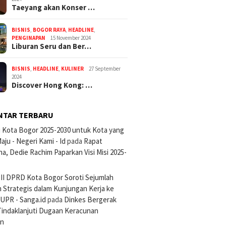
Taeyang akan Konser …
BISNIS
,
BOGOR RAYA
,
HEADLINE
,
PENGINAPAN
15 November 2024
Liburan Seru dan Ber…
BISNIS
,
HEADLINE
,
KULINER
27 September
2024
Discover Hong Kong: …
NTAR TERBARU
si Kota Bogor 2025-2030 untuk Kota yang
aju - Negeri Kami - Id
pada
Rapat
na, Dedie Rachim Paparkan Visi Misi 2025-
III DPRD Kota Bogor Soroti Sejumlah
 Strategis dalam Kunjungan Kerja ke
UPR - Sanga.id
pada
Dinkes Bergerak
Tindaklanjuti Dugaan Keracunan
an