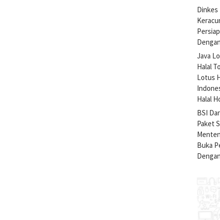
Dinkes 
Keracu
Persiap
Dengan
Java Lo
Halal T
Lotus H
Indone
Halal H
BSI Da
Paket 
Menteng
Buka Pe
Dengan