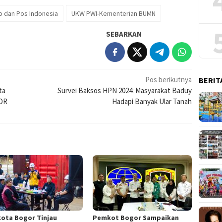
o dan Pos Indonesia
UKW PWI-Kementerian BUMN
SEBARKAN
Pos berikutnya
BERIT
ta
Survei Baksos HPN 2024: Masyarakat Baduy
MDR
Hadapi Banyak Ular Tanah
kota Bogor Tinjau
Pemkot Bogor Sampaikan