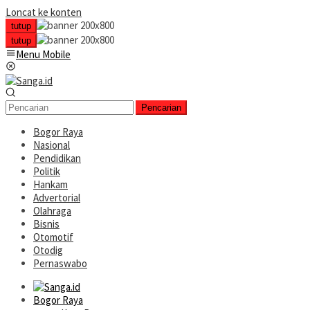
Loncat ke konten
tutup
tutup
Menu Mobile
Pencarian
Bogor Raya
Nasional
Pendidikan
Politik
Hankam
Advertorial
Olahraga
Bisnis
Otomotif
Otodig
Pernaswabo
Bogor Raya