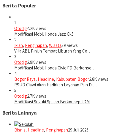
Berita Populer
1
Otodig
4.2K views
Modifikasi Mobil Honda Jazz Gk5
2
Iklan
,
Penginapan
,
Wisata
3K views
Villa ABL Pinilih Tempat Liburan Yang Co…
3
Otodig
2.9K views
Modifikasi Mobil Honda Civic FD Berkonse…
4
Bogor Raya
,
Headline
,
Kabupaten Bogor
2.8K views
RSUD Ciawi Akan Hadirkan Layanan Pain Di…
5
Otodig
2.7K views
Modifikasi Suzuki Splash Berkonsep JDM
Berita Lainnya
Bisnis
,
Headline
,
Penginapan
29 Juli 2025