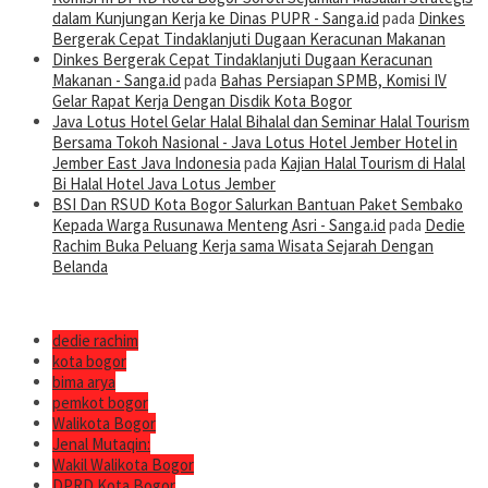
dalam Kunjungan Kerja ke Dinas PUPR - Sanga.id
pada
Dinkes
Bergerak Cepat Tindaklanjuti Dugaan Keracunan Makanan
Dinkes Bergerak Cepat Tindaklanjuti Dugaan Keracunan
Makanan - Sanga.id
pada
Bahas Persiapan SPMB, Komisi IV
Gelar Rapat Kerja Dengan Disdik Kota Bogor
Java Lotus Hotel Gelar Halal Bihalal dan Seminar Halal Tourism
Bersama Tokoh Nasional - Java Lotus Hotel Jember Hotel in
Jember East Java Indonesia
pada
Kajian Halal Tourism di Halal
Bi Halal Hotel Java Lotus Jember
BSI Dan RSUD Kota Bogor Salurkan Bantuan Paket Sembako
Kepada Warga Rusunawa Menteng Asri - Sanga.id
pada
Dedie
Rachim Buka Peluang Kerja sama Wisata Sejarah Dengan
Belanda
dedie rachim
kota bogor
bima arya
pemkot bogor
Walikota Bogor
Jenal Mutaqin:
Wakil Walikota Bogor
DPRD Kota Bogor