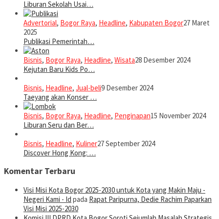
Liburan Sekolah Usai…
Advertorial
,
Bogor Raya
,
Headline
,
Kabupaten Bogor
27 Maret
2025
Publikasi Pemerintah…
Bisnis
,
Bogor Raya
,
Headline
,
Wisata
28 Desember 2024
Kejutan Baru Kids Po…
Bisnis
,
Headline
,
Jual-beli
9 Desember 2024
Taeyang akan Konser …
Bisnis
,
Bogor Raya
,
Headline
,
Penginapan
15 November 2024
Liburan Seru dan Ber…
Bisnis
,
Headline
,
Kuliner
27 September 2024
Discover Hong Kong: …
Komentar Terbaru
Visi Misi Kota Bogor 2025-2030 untuk Kota yang Makin Maju -
Negeri Kami - Id
pada
Rapat Paripurna, Dedie Rachim Paparkan
Visi Misi 2025-2030
Komisi III DPRD Kota Bogor Soroti Sejumlah Masalah Strategis