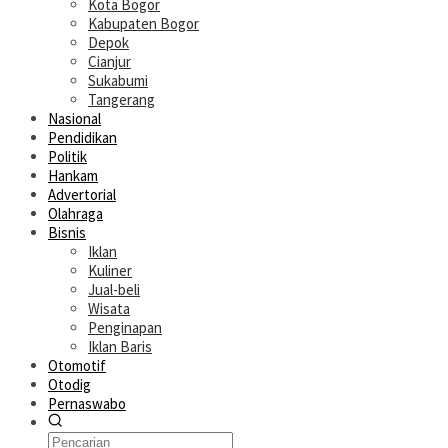
Kota Bogor
Kabupaten Bogor
Depok
Cianjur
Sukabumi
Tangerang
Nasional
Pendidikan
Politik
Hankam
Advertorial
Olahraga
Bisnis
Iklan
Kuliner
Jual-beli
Wisata
Penginapan
Iklan Baris
Otomotif
Otodig
Pernaswabo