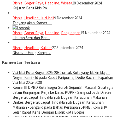
Bisnis
,
Bogor Raya
,
Headline
,
Wisata
28 Desember 2024
Kejutan Baru Kids Po…
Bisnis
,
Headline
,
Jual-beli
9 Desember 2024
Taeyang akan Konser …
Bisnis
,
Bogor Raya
,
Headline
,
Penginapan
15 November 2024
Liburan Seru dan Ber…
Bisnis
,
Headline
,
Kuliner
27 September 2024
Discover Hong Kong: …
Komentar Terbaru
Visi Misi Kota Bogor 2025-2030 untuk Kota yang Makin Maju -
Negeri Kami - Id
pada
Rapat Paripurna, Dedie Rachim Paparkan
Visi Misi 2025-2030
Komisi III DPRD Kota Bogor Soroti Sejumlah Masalah Strategis
dalam Kunjungan Kerja ke Dinas PUPR - Sanga.id
pada
Dinkes
Bergerak Cepat Tindaklanjuti Dugaan Keracunan Makanan
Dinkes Bergerak Cepat Tindaklanjuti Dugaan Keracunan
Makanan - Sanga.id
pada
Bahas Persiapan SPMB, Komisi IV
Gelar Rapat Kerja Dengan Disdik Kota Bogor