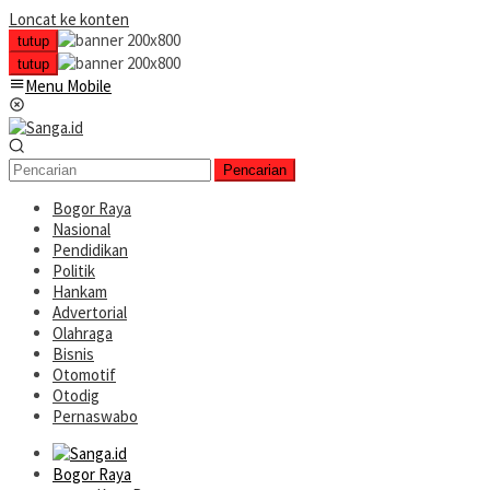
Loncat ke konten
tutup
tutup
Menu Mobile
Pencarian
Bogor Raya
Nasional
Pendidikan
Politik
Hankam
Advertorial
Olahraga
Bisnis
Otomotif
Otodig
Pernaswabo
Bogor Raya