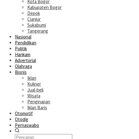
Kota Bogor
Kabupaten Bogor
Depok
Cianjur
Sukabumi
Tangerang
Nasional
Pendidikan
Politik
Hankam
Advertorial
Olahraga
Bisnis
Iklan
Kuliner
Jual-beli
Wisata
Penginapan
Iklan Baris
Otomotif
Otodig
Pernaswabo