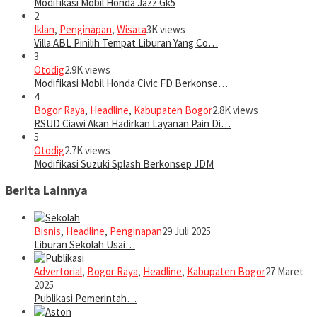
Modifikasi Mobil Honda Jazz Gk5
2
Iklan
,
Penginapan
,
Wisata
3K views
Villa ABL Pinilih Tempat Liburan Yang Co…
3
Otodig
2.9K views
Modifikasi Mobil Honda Civic FD Berkonse…
4
Bogor Raya
,
Headline
,
Kabupaten Bogor
2.8K views
RSUD Ciawi Akan Hadirkan Layanan Pain Di…
5
Otodig
2.7K views
Modifikasi Suzuki Splash Berkonsep JDM
Berita Lainnya
Bisnis
,
Headline
,
Penginapan
29 Juli 2025
Liburan Sekolah Usai…
Advertorial
,
Bogor Raya
,
Headline
,
Kabupaten Bogor
27 Maret
2025
Publikasi Pemerintah…