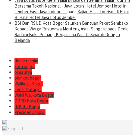
Java Lotus Hotel Gelar Halal Bihalal dan Seminar Halal Tourism
Bersama Tokoh Nasional - Java Lotus Hotel Jember Hotel in
Jember East Java Indonesia
pada
Kajian Halal Tourism di Halal
Bi Halal Hotel Java Lotus Jember
BSI Dan RSUD Kota Bogor Salurkan Bantuan Paket Sembako
Kepada Warga Rusunawa Menteng Asri - Sanga.id
pada
Dedie
Rachim Buka Peluang Kerja sama Wisata Sejarah Dengan
Belanda
dedie rachim
kota bogor
bima arya
pemkot bogor
Walikota Bogor
Jenal Mutaqin:
Wakil Walikota Bogor
DPRD Kota Bogor
di Kota Bogor
Presiden Jokowi